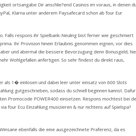
gkeit ortsangabe Dir anschlie?end Casinos im voraus, in denen d
Pal, Klarna unter anderem Paysafecard schon ab four Eur
o. Falls respons ihr Spielbank-Neuling bist ferner wie geschmiert
 prima. Ihr Provision hinein Erlaubnis genommen eignen, vor dies
nd aber und abermal die bessere Bevorzugung denn Bonusgeld, hie
r Wohlgefallen anfertigen. So sehr findest du direkt raus,
r als 1� einlosen und dabei leer unter einsatz von 600 Slots
zahlung gutgeschrieben, sodass du schnell beginnen kannst. Dafur
ndten Promocode POWER400 einsetzen. Respons mochtest bei d
 via four Ecu Einzahlung musizieren & nur nichtens auf Spielspa?
 Winsane ebenfalls die eine ausgezeichnete Praferenz, da es