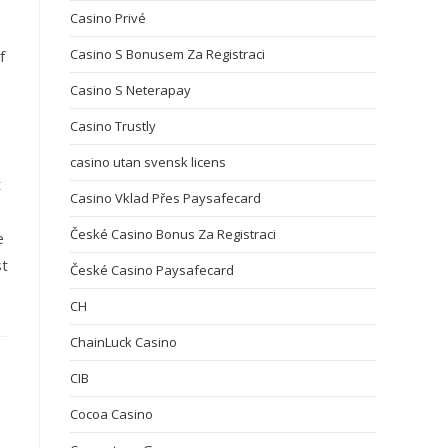
Casino Privé
Casino S Bonusem Za Registraci
f
Casino S Neterapay
Casino Trustly
casino utan svensk licens
t
Casino Vklad Přes Paysafecard
České Casino Bonus Za Registraci
e
st
České Casino Paysafecard
CH
ChainLuck Casino
CIB
Cocoa Casino