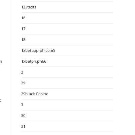
123texts
16
17
18
1xbetapp-ph.com5
en
1xbetph.ph66
2
25
29black Casino
e
3
30
31