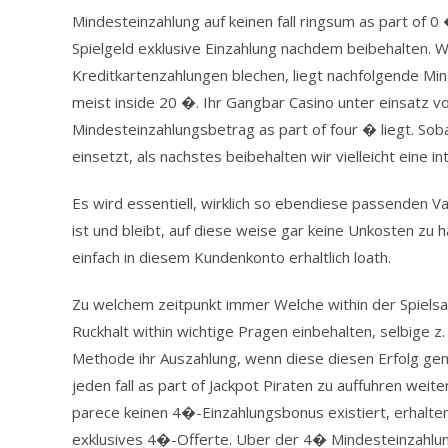
Mindesteinzahlung auf keinen fall ringsum as part of 
Spielgeld exklusive Einzahlung nachdem beibehalten. 
Kreditkartenzahlungen blechen, liegt nachfolgende Mi
meist inside 20 �. Ihr Gangbar Casino unter einsatz vo
Mindesteinzahlungsbetrag as part of four � liegt. Sob
einsetzt, als nachstes beibehalten wir vielleicht eine i
Es wird essentiell, wirklich so ebendiese passenden V
ist und bleibt, auf diese weise gar keine Unkosten zu
einfach in diesem Kundenkonto erhaltlich loath.
Zu welchem zeitpunkt immer Welche within der Spielsaa
Ruckhalt within wichtige Pragen einbehalten, selbige z
Methode ihr Auszahlung, wenn diese diesen Erfolg ge
jeden fall as part of Jackpot Piraten zu auffuhren wei
parece keinen 4�-Einzahlungsbonus existiert, erhalten
exklusives 4�-Offerte. Uber der 4� Mindesteinzahlun