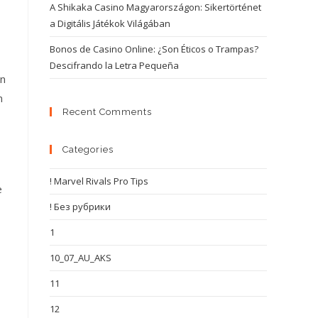
A Shikaka Casino Magyarországon: Sikertörténet
a Digitális Játékok Világában
Bonos de Casino Online: ¿Son Éticos o Trampas?
Descifrando la Letra Pequeña
in
m
Recent Comments
Categories
! Marvel Rivals Pro Tips
e
! Без рубрики
1
10_07_AU_AKS
11
12