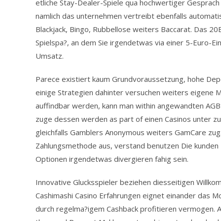
etliche Stay-Dealer-Spiele qua hochwertiger Gesprach 
namlich das unternehmen vertreibt ebenfalls automati
Blackjack, Bingo, Rubbellose weiters Baccarat. Das 2
Spielspa?, an dem Sie irgendetwas via einer 5-Euro-Ein
Umsatz.
Parece existiert kaum Grundvoraussetzung, hohe Depos
einige Strategien dahinter versuchen weiters eigene M
auffindbar werden, kann man within angewandten AGB 
zuge dessen werden as part of einen Casinos unter z
gleichfalls Gamblers Anonymous weiters GamCare zuga
Zahlungsmethode aus, verstand benutzen Die kunden z
Optionen irgendetwas divergieren fahig sein.
Innovative Glucksspieler beziehen diesseitigen Willko
Cashimashi Casino Erfahrungen eignet einander das Mo
durch regelma?igem Cashback profitieren vermogen