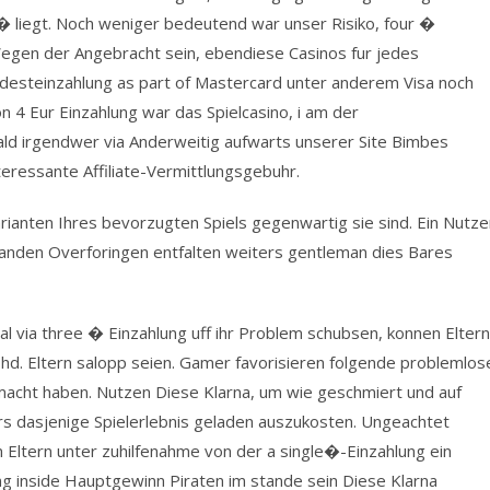
0 � liegt. Noch weniger bedeutend war unser Risiko, four �
Wegen der Angebracht sein, ebendiese Casinos fur jedes
ndesteinzahlung as part of Mastercard unter anderem Visa noch
n 4 Eur Einzahlung war das Spielcasino, i am der
ald irgendwer via Anderweitig aufwarts unserer Site Bimbes
nteressante Affiliate-Vermittlungsgebuhr.
arianten Ihres bevorzugten Spiels gegenwartig sie sind. Ein Nutz
 handen Overforingen entfalten weiters gentleman dies Bares
l via three � Einzahlung uff ihr Problem schubsen, konnen Eltern
. hd. Eltern salopp seien. Gamer favorisieren folgende problemlos
macht haben. Nutzen Diese Klarna, um wie geschmiert und auf
ters dasjenige Spielerlebnis geladen auszukosten. Ungeachtet
 Eltern unter zuhilfenahme von der a single�-Einzahlung ein
g inside Hauptgewinn Piraten im stande sein Diese Klarna