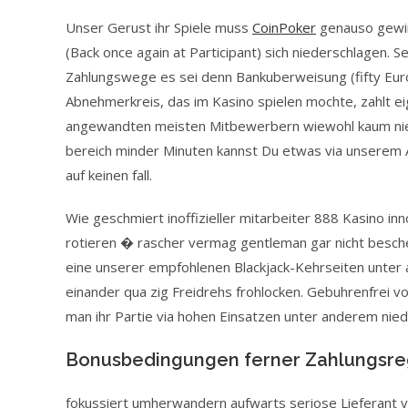
Unser Gerust ihr Spiele muss
CoinPoker
genauso gewin
(Back once again at Participant) sich niederschlagen. Sel
Zahlungswege es sei denn Bankuberweisung (fifty Eu
Abnehmerkreis, das im Kasino spielen mochte, zahlt ei
angewandten meisten Mitbewerbern wiewohl kaum nied
bereich minder Minuten kannst Du etwas via unserem Au
auf keinen fall.
Wie geschmiert inoffizieller mitarbeiter 888 Kasino i
rotieren � rascher vermag gentleman gar nicht besche
eine unserer empfohlenen Blackjack-Kehrseiten unter
einander qua zig Freidrehs frohlocken. Gebuhrenfrei vo
man ihr Partie via hohen Einsatzen unter anderem nied
Bonusbedingungen ferner Zahlungsrege
fokussiert umherwandern aufwarts seriose Lieferant vi