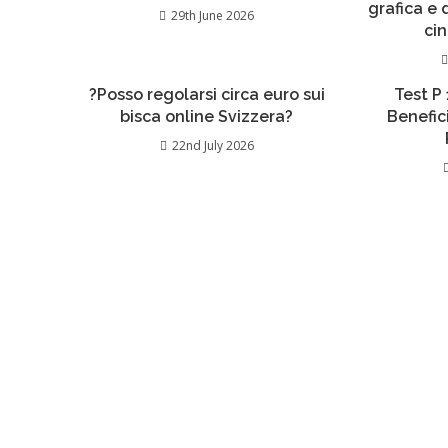
grafica e
29th June 2026
ci
?Posso regolarsi circa euro sui
Test P
bisca online Svizzera?
Benefic
22nd July 2026