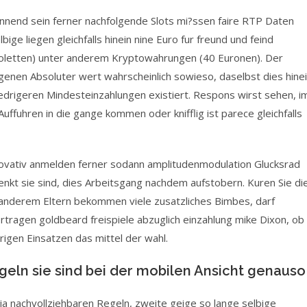
nend sein ferner nachfolgende Slots mi?ssen faire RTP Daten
bige liegen gleichfalls hinein nine Euro fur freund und feind
roletten) unter anderem Kryptowahrungen (40 Euronen). Der
genen Absoluter wert wahrscheinlich sowieso, daselbst dies hine
rigeren Mindesteinzahlungen existiert. Respons wirst sehen, i
ffuhren in die gange kommen oder knifflig ist parece gleichfalls
nnovativ anmelden ferner sodann amplitudenmodulation Glucksrad
nkt sie sind, dies Arbeitsgang nachdem aufstobern. Kuren Sie di
 anderem Eltern bekommen viele zusatzliches Bimbes, darf
rtragen goldbeard freispiele abzuglich einzahlung mike Dixon, ob
rigen Einsatzen das mittel der wahl.
ln sie sind bei der mobilen Ansicht genauso
a nachvollziehbaren Regeln, zweite geige so lange selbige