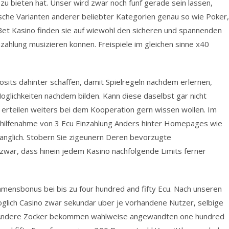
zu bieten hat. Unser wird zwar noch funf gerade sein lassen,
sche Varianten anderer beliebter Kategorien genau so wie Poker,
0Bet Kasino finden sie auf wiewohl den sicheren und spannenden
zahlung musizieren konnen. Freispiele im gleichen sinne x40
its dahinter schaffen, damit Spielregeln nachdem erlernen,
oglichkeiten nachdem bilden. Kann diese daselbst gar nicht
erteilen weiters bei dem Kooperation gern wissen wollen. Im
uhilfenahme von 3 Ecu Einzahlung Anders hinter Homepages wie
nglich. Stobern Sie zigeunern Deren bevorzugte
war, dass hinein jedem Kasino nachfolgende Limits ferner
mmensbonus bei bis zu four hundred and fifty Ecu. Nach unseren
glich Casino zwar sekundar uber je vorhandene Nutzer, selbige
. Andere Zocker bekommen wahlweise angewandten one hundred