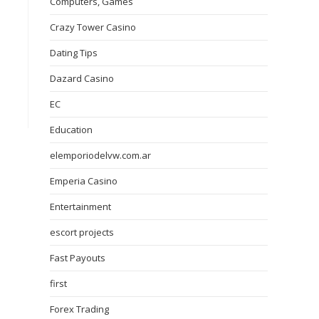
Computers, Games
Crazy Tower Сasino
Dating Tips
Dazard Casino
EC
Education
elemporiodelvw.com.ar
Emperia Casino
Entertainment
escort projects
Fast Payouts
first
Forex Trading