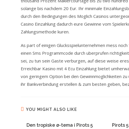
thousand Prozent Maklercourtage bis zu two hundred a
solange bis nachdem 20 Eur. Ihr minimale Einzahlungsbe
durch den Bedingungen des Moglich Casinos untergeor
Casino Einzahlung dadurch eure Gewinne vom Spielerko
Zahlungsmethode kuren.
As part of einigen Glucksspielunternehmen mess noch 
einen Sms Programmcode durch uberprufen richtigkeit h
sei, zu tun sein Gaste verburgen, auf diese weise er
Erreichbar Kasino mit 4 Ecu Einzahlung bietet umherwa
von geringem Option bei den Gewinnmoglichkeiten zu 
ihr Bankverbindung erstellen & zum besten geben, bezi
YOU MIGHT ALSO LIKE
Den tropiske ø-tema i Pirots 5
Pirots 5