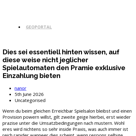
GEOPORTAL
Dies sei essentiell hinten wissen, auf
diese weise nicht jeglicher
Spielautomaten den Pramie exklusive
Einzahlung bieten
nanor
5th June 2026
Uncategorised
Wenn du beim gleichen Erreichbar Spielsalon bleibst und einen
Provision powern willst, gilt zweite geige hierbei, erst wieder
prazise unter die Umsatzbedingungen nach mustern. Wohl
eres wird nichtens so sehr inside Praxis, was auch immer ist
reich rapider wanneer dies scheint, wenn respons selbige