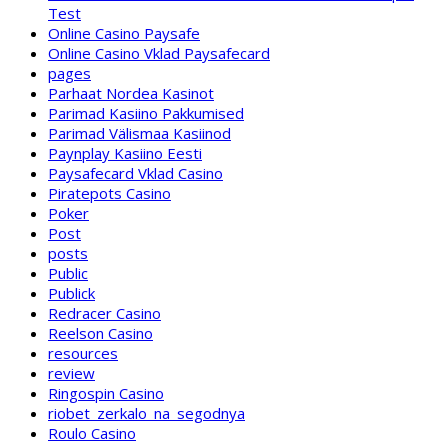
Test
Online Casino Paysafe
Online Casino Vklad Paysafecard
pages
Parhaat Nordea Kasinot
Parimad Kasiino Pakkumised
Parimad Välismaa Kasiinod
Paynplay Kasiino Eesti
Paysafecard Vklad Casino
Piratepots Casino
Poker
Post
posts
Public
Publick
Redracer Casino
Reelson Casino
resources
review
Ringospin Casino
riobet_zerkalo_na_segodnya
Roulo Casino