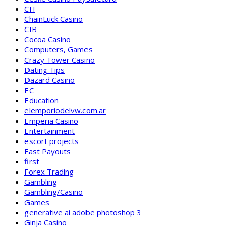
CH
ChainLuck Casino
CIB
Cocoa Casino
Computers, Games
Crazy Tower Сasino
Dating Tips
Dazard Casino
EC
Education
elemporiodelvw.com.ar
Emperia Casino
Entertainment
escort projects
Fast Payouts
first
Forex Trading
Gambling
Gambling/Casino
Games
generative ai adobe photoshop 3
Ginja Casino