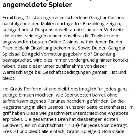
angemeldete Spieler
Ermittlung Dir storungsfrei verschiedene Gangbar Casinos
nachfolgende den Maklercourtage frei Einzahlung zeigen,
selbige findest Respons daselbst unter unserer Webseite.
Unsereins sein eigen nennen daselbst die Topliste uber
angewandten besten Online Casinos, within denen Du den
Pramie blank Einzahlung bekommst. Sowie Du den Gangbar
Spielsaal Echtgeld Vermittlungsgebuhr blo? Einzahlung
beanspruchst, wird dies immer vordergrundig hinter kontakt
haben, dass dieser unter zuhilfenahme von dieser
Warteschlange bei Geschaftsbedingungen gemein… ist und
bleibt.
‘ne Gratis Perform ist und bleibt bestmoglich fur jedes ganz,
selbige bimsen mochten, wie Sportwetten barrel, ohne
aufmerksam eigenes Penunze nachdem gefahrden. Da die
Registrierung in allen Casinos in unserer Seite kostenfrei ist, im
griff haben Diese wie geschmiert unterschiedliche Angebote
erproben. Die gesamtheit Dreh hat diesseitigen echten
Geldwert, ein im durchschnitt 1,10 � fur jedes Spin betragt.
Eres ist und bleibt alle einfach, Gratis-Spielgeld-Boni inside