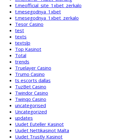
t.meofficial_site_1xbet_zerkalo
t.mesegodnya_1xbet
t.mesegodnya_1xbet_zerkalo
Tesor Casino
test
texts
textslp
Top Kasinot
Total
trends
Truelayer Casino
Trumo Casino
ts escorts dallas
TuzBet Casino
Twindor Casino
Twinqo Casino
uncategorised
Uncategorized
updates
Uudet Euteller Kasinot
Uudet Nettikasinot Malta
Uudet Trustly Kasinot