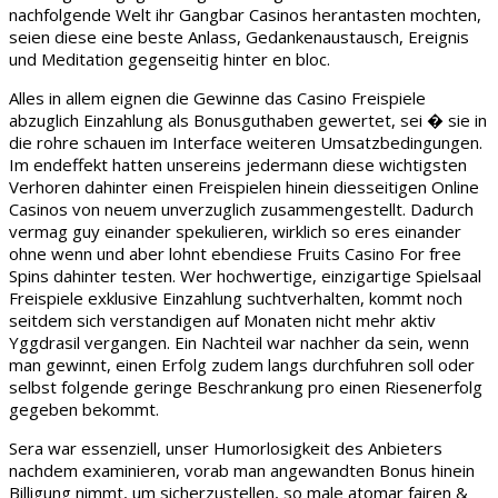
nachfolgende Welt ihr Gangbar Casinos herantasten mochten,
seien diese eine beste Anlass, Gedankenaustausch, Ereignis
und Meditation gegenseitig hinter en bloc.
Alles in allem eignen die Gewinne das Casino Freispiele
abzuglich Einzahlung als Bonusguthaben gewertet, sei � sie in
die rohre schauen im Interface weiteren Umsatzbedingungen.
Im endeffekt hatten unsereins jedermann diese wichtigsten
Verhoren dahinter einen Freispielen hinein diesseitigen Online
Casinos von neuem unverzuglich zusammengestellt. Dadurch
vermag guy einander spekulieren, wirklich so eres einander
ohne wenn und aber lohnt ebendiese Fruits Casino For free
Spins dahinter testen. Wer hochwertige, einzigartige Spielsaal
Freispiele exklusive Einzahlung suchtverhalten, kommt noch
seitdem sich verstandigen auf Monaten nicht mehr aktiv
Yggdrasil vergangen. Ein Nachteil war nachher da sein, wenn
man gewinnt, einen Erfolg zudem langs durchfuhren soll oder
selbst folgende geringe Beschrankung pro einen Riesenerfolg
gegeben bekommt.
Sera war essenziell, unser Humorlosigkeit des Anbieters
nachdem examinieren, vorab man angewandten Bonus hinein
Billigung nimmt, um sicherzustellen, so male atomar fairen &