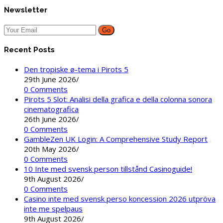
Newsletter
Go
Recent Posts
Den tropiske ø-tema i Pirots 5
29th June 2026
/
0 Comments
Pirots 5 Slot: Analisi della grafica e della colonna sonora
cinematografica
26th June 2026
/
0 Comments
GambleZen UK Login: A Comprehensive Study Report
20th May 2026
/
0 Comments
10 Inte med svensk person tillstånd Casinoguide!
9th August 2026
/
0 Comments
Casino inte med svensk perso koncession 2026 utpröva
inte me spelpaus
9th August 2026
/