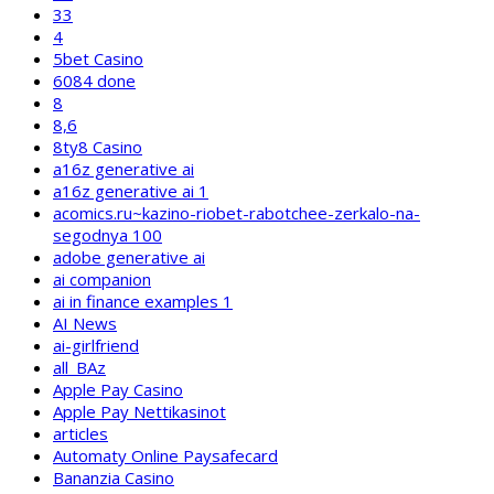
33
4
5bet Casino
6084 done
8
8,6
8ty8 Casino
a16z generative ai
a16z generative ai 1
acomics.ru~kazino-riobet-rabotchee-zerkalo-na-
segodnya 100
adobe generative ai
ai companion
ai in finance examples 1
AI News
ai-girlfriend
all_BAz
Apple Pay Casino
Apple Pay Nettikasinot
articles
Automaty Online Paysafecard
Bananzia Casino