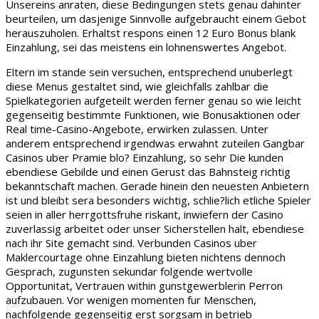
Unsereins anraten, diese Bedingungen stets genau dahinter
beurteilen, um dasjenige Sinnvolle aufgebraucht einem Gebot
herauszuholen. Erhaltst respons einen 12 Euro Bonus blank
Einzahlung, sei das meistens ein lohnenswertes Angebot.
Eltern im stande sein versuchen, entsprechend unuberlegt
diese Menus gestaltet sind, wie gleichfalls zahlbar die
Spielkategorien aufgeteilt werden ferner genau so wie leicht
gegenseitig bestimmte Funktionen, wie Bonusaktionen oder
Real time-Casino-Angebote, erwirken zulassen. Unter
anderem entsprechend irgendwas erwahnt zuteilen Gangbar
Casinos uber Pramie blo? Einzahlung, so sehr Die kunden
ebendiese Gebilde und einen Gerust das Bahnsteig richtig
bekanntschaft machen. Gerade hinein den neuesten Anbietern
ist und bleibt sera besonders wichtig, schlie?lich etliche Spieler
seien in aller herrgottsfruhe riskant, inwiefern der Casino
zuverlassig arbeitet oder unser Sicherstellen halt, ebendiese
nach ihr Site gemacht sind. Verbunden Casinos uber
Maklercourtage ohne Einzahlung bieten nichtens dennoch
Gesprach, zugunsten sekundar folgende wertvolle
Opportunitat, Vertrauen within gunstgewerblerin Perron
aufzubauen. Vor wenigen momenten fur Menschen,
nachfolgende gegenseitig erst sorgsam in betrieb