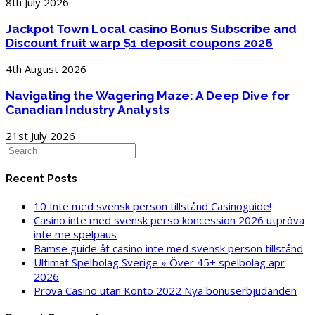
8th July 2026
Jackpot Town Local casino Bonus Subscribe and
Discount fruit warp $1 deposit coupons 2026
4th August 2026
Navigating the Wagering Maze: A Deep Dive for
Canadian Industry Analysts
21st July 2026
Recent Posts
10 Inte med svensk person tillstånd Casinoguide!
Casino inte med svensk perso koncession 2026 utpröva
inte me spelpaus
Bamse guide åt casino inte med svensk person tillstånd
Ultimat Spelbolag Sverige » Över 45+ spelbolag apr
2026
Prova Casino utan Konto 2022 Nya bonuserbjudanden