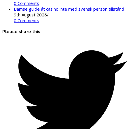
0 Comments
Bamse guide åt casino inte med svensk person tillstånd
9th August 2026
/
0 Comments
Please share this