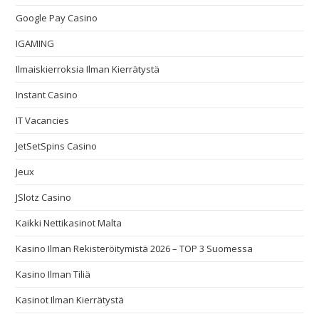
Google Pay Casino
IGAMING
Ilmaiskierroksia Ilman Kierrätystä
Instant Casino
IT Vacancies
JetSetSpins Casino
Jeux
JSlotz Casino
Kaikki Nettikasinot Malta
Kasino Ilman Rekisteröitymistä 2026 – TOP 3 Suomessa
Kasino Ilman Tiliä
Kasinot Ilman Kierrätystä