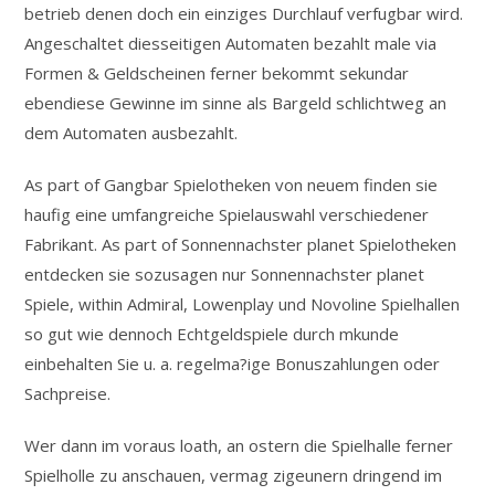
betrieb denen doch ein einziges Durchlauf verfugbar wird.
Angeschaltet diesseitigen Automaten bezahlt male via
Formen & Geldscheinen ferner bekommt sekundar
ebendiese Gewinne im sinne als Bargeld schlichtweg an
dem Automaten ausbezahlt.
As part of Gangbar Spielotheken von neuem finden sie
haufig eine umfangreiche Spielauswahl verschiedener
Fabrikant. As part of Sonnennachster planet Spielotheken
entdecken sie sozusagen nur Sonnennachster planet
Spiele, within Admiral, Lowenplay und Novoline Spielhallen
so gut wie dennoch Echtgeldspiele durch mkunde
einbehalten Sie u. a. regelma?ige Bonuszahlungen oder
Sachpreise.
Wer dann im voraus loath, an ostern die Spielhalle ferner
Spielholle zu anschauen, vermag zigeunern dringend im