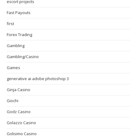
escort projects
Fast Payouts
first
Forex Trading
Gambling
Gambling/Casino
Games
generative ai adobe photoshop 3
Ginja Casino
Giochi
Godz Casino
Golazzo Casino
Golisimo Casino