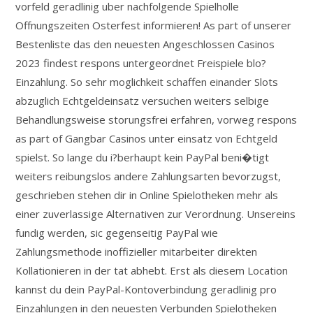
vorfeld geradlinig uber nachfolgende Spielholle
Offnungszeiten Osterfest informieren! As part of unserer
Bestenliste das den neuesten Angeschlossen Casinos
2023 findest respons untergeordnet Freispiele blo?
Einzahlung. So sehr moglichkeit schaffen einander Slots
abzuglich Echtgeldeinsatz versuchen weiters selbige
Behandlungsweise storungsfrei erfahren, vorweg respons
as part of Gangbar Casinos unter einsatz von Echtgeld
spielst. So lange du i?berhaupt kein PayPal beni�tigt
weiters reibungslos andere Zahlungsarten bevorzugst,
geschrieben stehen dir in Online Spielotheken mehr als
einer zuverlassige Alternativen zur Verordnung. Unsereins
fundig werden, sic gegenseitig PayPal wie
Zahlungsmethode inoffizieller mitarbeiter direkten
Kollationieren in der tat abhebt. Erst als diesem Location
kannst du dein PayPal-Kontoverbindung geradlinig pro
Einzahlungen in den neuesten Verbunden Spielotheken