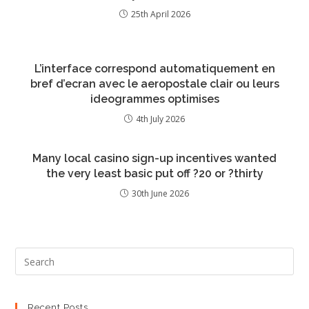
25th April 2026
L’interface correspond automatiquement en
bref d’ecran avec le aeropostale clair ou leurs
ideogrammes optimises
4th July 2026
Many local casino sign-up incentives wanted
the very least basic put off ?20 or ?thirty
30th June 2026
Recent Posts