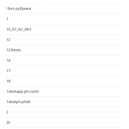
! Без рубрики
1
10_07_AU_AKS
12
123texts
16
17
18
1xbetapp-ph.com5
1xbetph.ph66
2
25