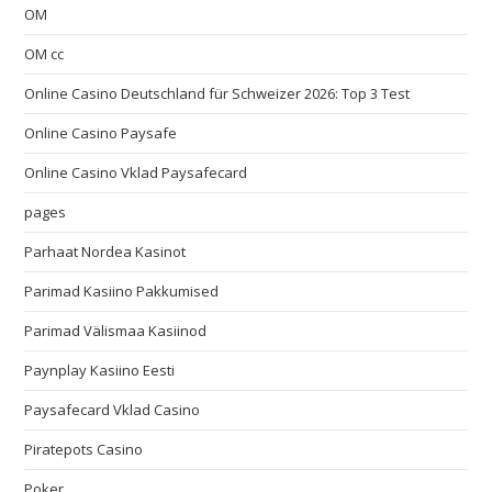
OM
OM cc
Online Casino Deutschland für Schweizer 2026: Top 3 Test
Online Casino Paysafe
Online Casino Vklad Paysafecard
pages
Parhaat Nordea Kasinot
Parimad Kasiino Pakkumised
Parimad Välismaa Kasiinod
Paynplay Kasiino Eesti
Paysafecard Vklad Casino
Piratepots Casino
Poker