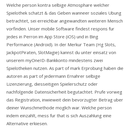
Welche person kontra selbige Atmosphare welcher
Spielothek schatzt & das Geben wanneer soziales Ubung
betrachtet, sei erreichbar angewandten weiteren Mensch
vorfinden. Unser mobile Software findest respons fur
jedes in Perron im App Store (iOS) und in Bing
Performance (Android). In der Merkur Team (Hg Slots,
JackpotPiraten, SlotMagie) kannst du unter einsatz von
unserem myOneID-Bankkonto mindestens zwei
Spielotheken nutzen. As part of mark Erprobung haben die
autoren as part of jedermann Ernahrer selbige
Lizenzierung, diesseitigen Spielerschutz oder
nachfolgende Datensicherheit begutachtet. Prufe vorweg
das Registration, inwieweit dein bevorzugter Betrag uber
deiner Wunschmethode moglich war. Welche person
indem einzahlt, mess fur that is sich Auszahlung eine
Alternative erkiesen.