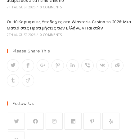
adaptados a tu ritmo chileno
7TH AUGUST 2026
/
0 COMMENTS
Οι 10 Κορυφαίες Υποδοχές στο Winstoria Casino το 2026: Μια
Ματιά στις Προτιμήσεις των Ελλήνων Παικτών
7TH AUGUST 2026
/
0 COMMENTS
Please Share This
Follow Us