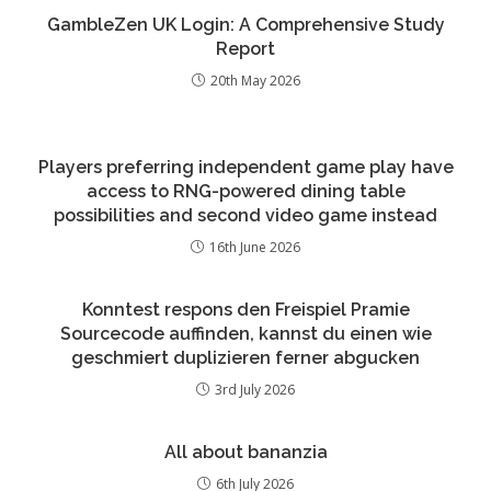
GambleZen UK Login: A Comprehensive Study
Report
20th May 2026
Players preferring independent game play have
access to RNG-powered dining table
possibilities and second video game instead
16th June 2026
Konntest respons den Freispiel Pramie
Sourcecode auffinden, kannst du einen wie
geschmiert duplizieren ferner abgucken
3rd July 2026
All about bananzia
6th July 2026