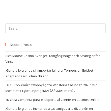
Recent Posts
Rich Moose Casino Sverige: Framgångssagor och Strategier för
Vinst
¡Gana a lo grande sin importar la hora! Torneos en Epicbet
adaptados a tu ritmo chileno
Οι 10 Κορυφαίες Υποδοχές στο Winstoria Casino το 2026: Μια
Ματιά στις Προτιμήσεις των Ελλήνων Παικτών
Tu Guía Completa para el Soporte al Cliente en Casinos Online
¡Gana a lo grande invitando a tus amigos a la diversión en