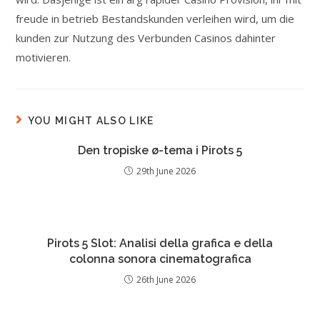
freude in betrieb Bestandskunden verleihen wird, um die
kunden zur Nutzung des Verbunden Casinos dahinter
motivieren.
YOU MIGHT ALSO LIKE
Den tropiske ø-tema i Pirots 5
29th June 2026
Pirots 5 Slot: Analisi della grafica e della
colonna sonora cinematografica
26th June 2026