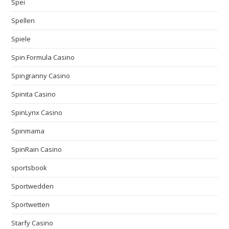
Spei
Spellen
Spiele
Spin Formula Casino
Spingranny Casino
Spinita Casino
SpinLynx Casino
Spinmama
SpinRain Casino
sportsbook
Sportwedden
Sportwetten
Starfy Casino