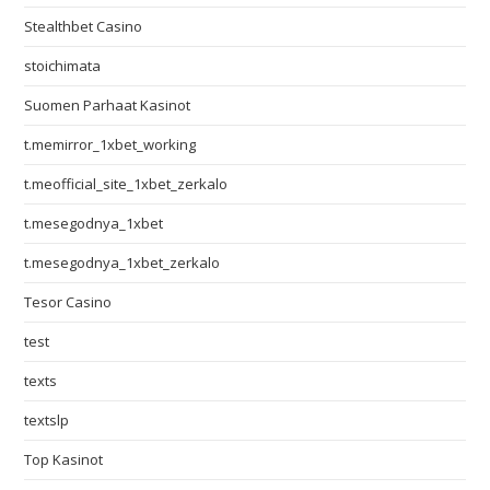
Stealthbet Casino
stoichimata
Suomen Parhaat Kasinot
t.memirror_1xbet_working
t.meofficial_site_1xbet_zerkalo
t.mesegodnya_1xbet
t.mesegodnya_1xbet_zerkalo
Tesor Casino
test
texts
textslp
Top Kasinot