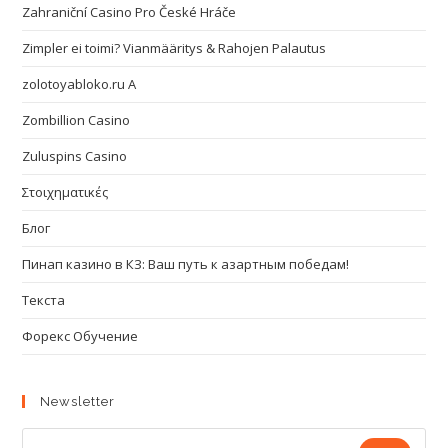
Zahraniční Casino Pro České Hráče
Zimpler ei toimi? Vianmääritys & Rahojen Palautus
zolotoyabloko.ru A
Zombillion Casino
Zuluspins Casino
Στοιχηματικές
Блог
Пинап казино в КЗ: Ваш путь к азартным победам!
Текста
Форекс Обучение
Newsletter