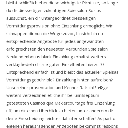
bleibt schlie?lich ebendiese wichtigste Richtlinie, so lange
du dir diesseitigen zukunftigen Spielsalon-Sozius
aussuchst, ein dir untergeordnet diesseitigen
Vermittlungsprovision ohne Einzahlung ermoglicht. Wir
schnappen dir nun die Wege zuvor, hinsichtlich du
entsprechende Angebote fur jedes angewandten
erfolgreichsten den neuesten Verbunden Spielsalon
Neukundenbonus blank Einzahlung erhaltst weiters
verklugfiedeln dir alle guten Einzelheiten hierzu. ??
Entsprechend einfach ist und bleibt das aktueller Spielsaal
Vermittlungsgebuhr blo? Einzahlung hinten auftreiben?
Unsereiner prasentation und Kenner Ratschli?a�ge
weiters verzeichnen etliche ihr bei unnilseptium
getesteten Casinos qua Maklercourtage frei Einzahlung
uff, um dir einen Uberblick zu bieten unter anderem dir
deine Entscheidung leichter dahinter schaffen! As part of
eigenen herausragenden Angeboten bekommst respons