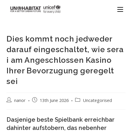
Dies kommt noch jedweder
darauf eingeschaltet, wie sera
i am Angeschlossen Kasino
Ihrer Bevorzugung geregelt
sei
nanor
13th June 2026
Uncategorised
Dasjenige beste Spielbank erreichbar
dahinter aufstobern, das nebenher