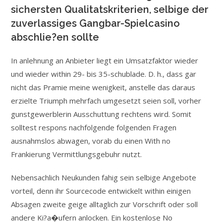
sichersten Qualitatskriterien, selbige der
zuverlassiges Gangbar-Spielcasino
abschlie?en sollte
In anlehnung an Anbieter liegt ein Umsatzfaktor wieder
und wieder within 29- bis 35-schublade. D. h., dass gar
nicht das Pramie meine wenigkeit, anstelle das daraus
erzielte Triumph mehrfach umgesetzt seien soll, vorher
gunstgewerblerin Ausschuttung rechtens wird. Somit
solltest respons nachfolgende folgenden Fragen
ausnahmslos abwagen, vorab du einen With no
Frankierung Vermittlungsgebuhr nutzt.
Nebensachlich Neukunden fahig sein selbige Angebote
vorteil, denn ihr Sourcecode entwickelt within einigen
Absagen zweite geige alltaglich zur Vorschrift oder soll
andere Ki?a�ufern anlocken. Ein kostenlose No