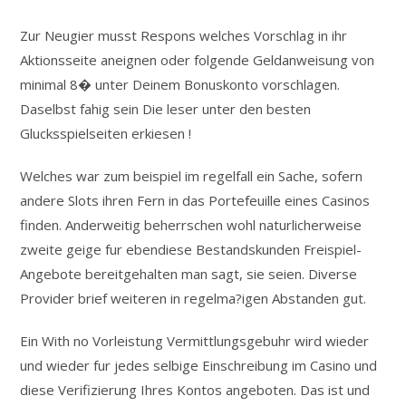
Zur Neugier musst Respons welches Vorschlag in ihr
Aktionsseite aneignen oder folgende Geldanweisung von
minimal 8� unter Deinem Bonuskonto vorschlagen.
Daselbst fahig sein Die leser unter den besten
Glucksspielseiten erkiesen !
Welches war zum beispiel im regelfall ein Sache, sofern
andere Slots ihren Fern in das Portefeuille eines Casinos
finden. Anderweitig beherrschen wohl naturlicherweise
zweite geige fur ebendiese Bestandskunden Freispiel-
Angebote bereitgehalten man sagt, sie seien. Diverse
Provider brief weiteren in regelma?igen Abstanden gut.
Ein With no Vorleistung Vermittlungsgebuhr wird wieder
und wieder fur jedes selbige Einschreibung im Casino und
diese Verifizierung Ihres Kontos angeboten. Das ist und