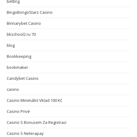
betting
BingoBongoStars Casino
Binnarybet Casino
bkschool2.ru 70
blog
Bookkeeping
bookmaker
Candybet Casino
casino
Casino Minimální Vklad 100 Kč
Casino Privé
Casino S Bonusem Za Registraci
Casino S Neterapay