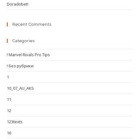
Doradobet!
Recent Comments
Categories
! Marvel Rivals Pro Tips
! Без рубрики
1
10_07_AU_AKS
11
12
123texts
16