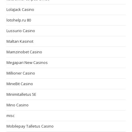
LolaJack Casino
lotohelp.ru 80
Lussurio Casino
Maltan Kasinot
Mamzinobet Casino
Megapari New Casinos
Millioner Casino
MineBit Casino
Minimitalletus 5E
Mino Casino
misc
Mobilepay Talletus Casino