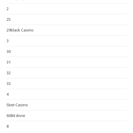
2
25
29black Casino
3
30
31
32
33
4
5bet Casino
6084 done
8