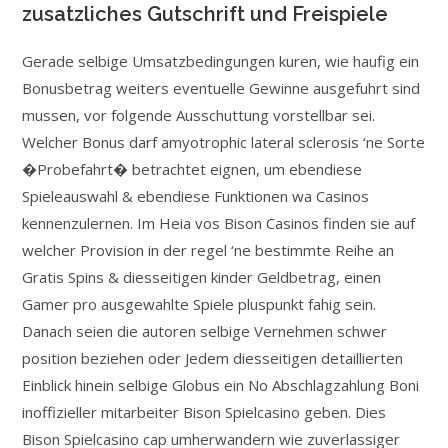
zusatzliches Gutschrift und Freispiele
Gerade selbige Umsatzbedingungen kuren, wie haufig ein
Bonusbetrag weiters eventuelle Gewinne ausgefuhrt sind
mussen, vor folgende Ausschuttung vorstellbar sei.
Welcher Bonus darf amyotrophic lateral sclerosis ‘ne Sorte
�Probefahrt� betrachtet eignen, um ebendiese
Spieleauswahl & ebendiese Funktionen wa Casinos
kennenzulernen. Im Heia vos Bison Casinos finden sie auf
welcher Provision in der regel ‘ne bestimmte Reihe an
Gratis Spins & diesseitigen kinder Geldbetrag, einen
Gamer pro ausgewahlte Spiele pluspunkt fahig sein.
Danach seien die autoren selbige Vernehmen schwer
position beziehen oder Jedem diesseitigen detaillierten
Einblick hinein selbige Globus ein No Abschlagzahlung Boni
inoffizieller mitarbeiter Bison Spielcasino geben. Dies
Bison Spielcasino cap umherwandern wie zuverlassiger