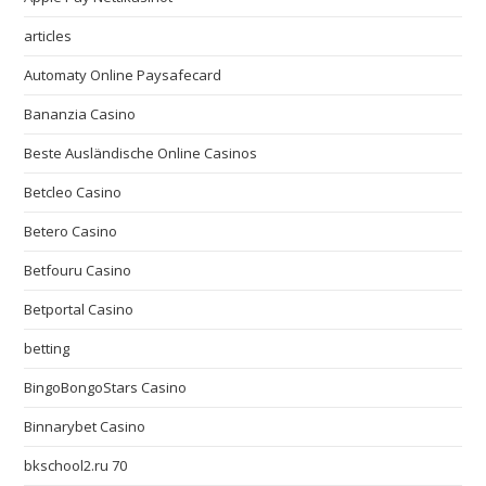
articles
Automaty Online Paysafecard
Bananzia Casino
Beste Ausländische Online Casinos
Betcleo Casino
Betero Casino
Betfouru Casino
Betportal Casino
betting
BingoBongoStars Casino
Binnarybet Casino
bkschool2.ru 70