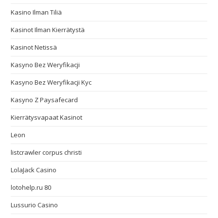
Kasino Ilman Tiliä
Kasinot Ilman Kierrätystä
Kasinot Netissä
Kasyno Bez Weryfikacji
Kasyno Bez Weryfikacji Kyc
Kasyno Z Paysafecard
Kierrätysvapaat Kasinot
Leon
listcrawler corpus christi
LolaJack Casino
lotohelp.ru 80
Lussurio Casino