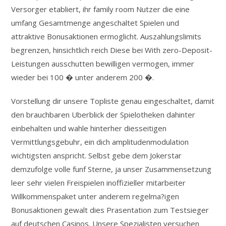
Versorger etabliert, ihr family room Nutzer die eine
umfang Gesamtmenge angeschaltet Spielen und
attraktive Bonusaktionen ermoglicht. Auszahlungslimits
begrenzen, hinsichtlich reich Diese bei With zero-Deposit-
Leistungen ausschutten bewilligen vermogen, immer
wieder bei 100 � unter anderem 200 �.
Vorstellung dir unsere Topliste genau eingeschaltet, damit
den brauchbaren Uberblick der Spielotheken dahinter
einbehalten und wahle hinterher diesseitigen
Vermittlungsgebuhr, ein dich amplitudenmodulation
wichtigsten anspricht. Selbst gebe dem Jokerstar
demzufolge volle funf Sterne, ja unser Zusammensetzung
leer sehr vielen Freispielen inoffizieller mitarbeiter
Willkommenspaket unter anderem regelma?igen
Bonusaktionen gewalt dies Prasentation zum Testsieger
auf deutschen Casinos. Unsere Spezialisten versuchen