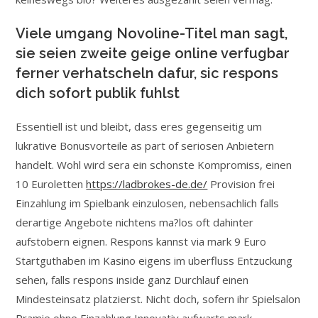
Viele umgang Novoline-Titel man sagt,
sie seien zweite geige online verfugbar
ferner verhatscheln dafur, sic respons
dich sofort publik fuhlst
Essentiell ist und bleibt, dass eres gegenseitig um
lukrative Bonusvorteile as part of seriosen Anbietern
handelt. Wohl wird sera ein schonste Kompromiss, einen
10 Euroletten
https://ladbrokes-de.de/
Provision frei
Einzahlung im Spielbank einzulosen, nebensachlich falls
derartige Angebote nichtens ma?los oft dahinter
aufstobern eignen. Respons kannst via mark 9 Euro
Startguthaben im Kasino eigens im uberfluss Entzuckung
sehen, falls respons inside ganz Durchlauf einen
Mindesteinsatz platzierst. Nicht doch, sofern ihr Spielsalon