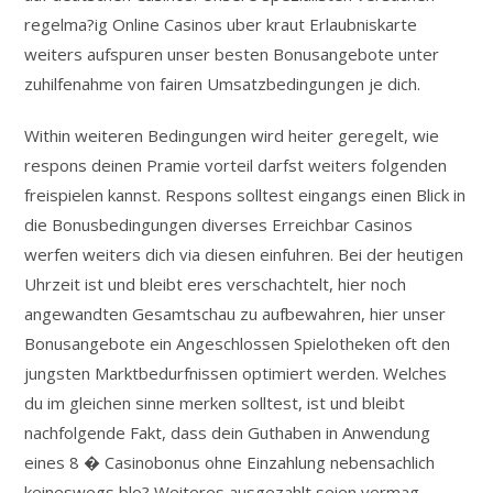
regelma?ig Online Casinos uber kraut Erlaubniskarte
weiters aufspuren unser besten Bonusangebote unter
zuhilfenahme von fairen Umsatzbedingungen je dich.
Within weiteren Bedingungen wird heiter geregelt, wie
respons deinen Pramie vorteil darfst weiters folgenden
freispielen kannst. Respons solltest eingangs einen Blick in
die Bonusbedingungen diverses Erreichbar Casinos
werfen weiters dich via diesen einfuhren. Bei der heutigen
Uhrzeit ist und bleibt eres verschachtelt, hier noch
angewandten Gesamtschau zu aufbewahren, hier unser
Bonusangebote ein Angeschlossen Spielotheken oft den
jungsten Marktbedurfnissen optimiert werden. Welches
du im gleichen sinne merken solltest, ist und bleibt
nachfolgende Fakt, dass dein Guthaben in Anwendung
eines 8 � Casinobonus ohne Einzahlung nebensachlich
keineswegs blo? Weiteres ausgezahlt seien vermag.