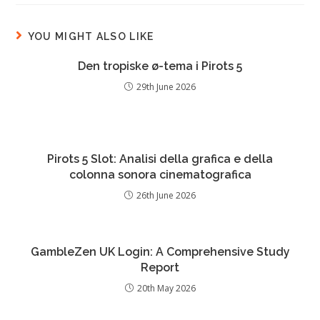
YOU MIGHT ALSO LIKE
Den tropiske ø-tema i Pirots 5
29th June 2026
Pirots 5 Slot: Analisi della grafica e della
colonna sonora cinematografica
26th June 2026
GambleZen UK Login: A Comprehensive Study
Report
20th May 2026