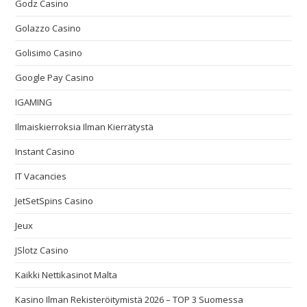
Godz Casino
Golazzo Casino
Golisimo Casino
Google Pay Casino
IGAMING
Ilmaiskierroksia Ilman Kierrätystä
Instant Casino
IT Vacancies
JetSetSpins Casino
Jeux
JSlotz Casino
Kaikki Nettikasinot Malta
Kasino Ilman Rekisteröitymistä 2026 – TOP 3 Suomessa