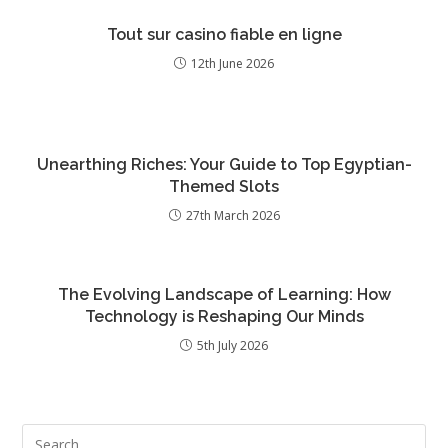
Tout sur casino fiable en ligne
12th June 2026
Unearthing Riches: Your Guide to Top Egyptian-
Themed Slots
27th March 2026
The Evolving Landscape of Learning: How
Technology is Reshaping Our Minds
5th July 2026