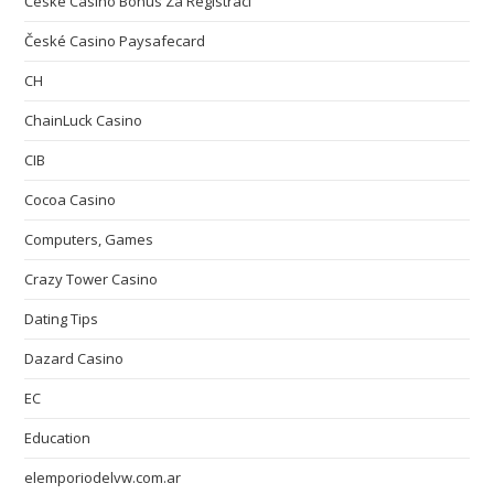
České Casino Bonus Za Registraci
České Casino Paysafecard
CH
ChainLuck Casino
CIB
Cocoa Casino
Computers, Games
Crazy Tower Сasino
Dating Tips
Dazard Casino
EC
Education
elemporiodelvw.com.ar