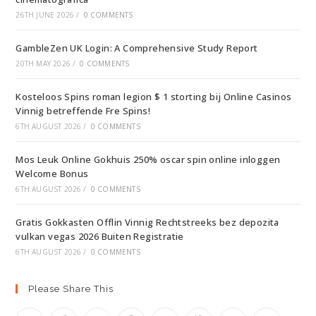
26TH JUNE 2026
/
0 COMMENTS
GambleZen UK Login: A Comprehensive Study Report
20TH MAY 2026
/
0 COMMENTS
Kosteloos Spins roman legion $ 1 storting bij Online Casinos
Vinnig betreffende Fre Spins!
6TH AUGUST 2026
/
0 COMMENTS
Mos Leuk Online Gokhuis 250% oscar spin online inloggen
Welcome Bonus
6TH AUGUST 2026
/
0 COMMENTS
Gratis Gokkasten Offlin Vinnig Rechtstreeks bez depozita
vulkan vegas 2026 Buiten Registratie
6TH AUGUST 2026
/
0 COMMENTS
Please Share This