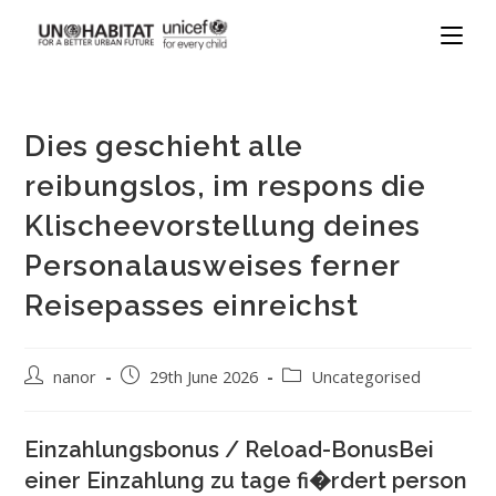
Dies geschieht alle
reibungslos, im respons die
Klischeevorstellung deines
Personalausweises ferner
Reisepasses einreichst
nanor
29th June 2026
Uncategorised
Einzahlungsbonus / Reload-BonusBei
einer Einzahlung zu tage fi�rdert person