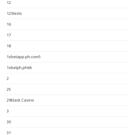
12
123texts
16
17
18
1xbetapp-ph.com5
1xbetph.ph66
2
25
29black Casino
3
30
31