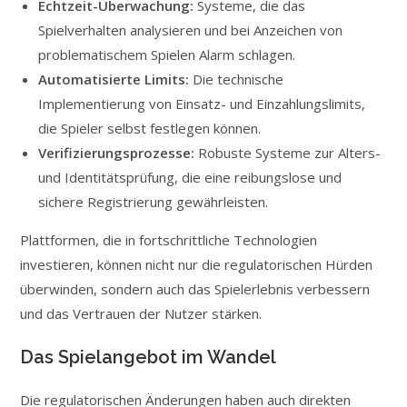
Echtzeit-Überwachung:
Systeme, die das
Spielverhalten analysieren und bei Anzeichen von
problematischem Spielen Alarm schlagen.
Automatisierte Limits:
Die technische
Implementierung von Einsatz- und Einzahlungslimits,
die Spieler selbst festlegen können.
Verifizierungsprozesse:
Robuste Systeme zur Alters-
und Identitätsprüfung, die eine reibungslose und
sichere Registrierung gewährleisten.
Plattformen, die in fortschrittliche Technologien
investieren, können nicht nur die regulatorischen Hürden
überwinden, sondern auch das Spielerlebnis verbessern
und das Vertrauen der Nutzer stärken.
Das Spielangebot im Wandel
Die regulatorischen Änderungen haben auch direkten