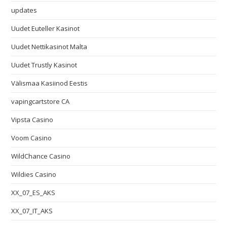
updates
Uudet Euteller Kasinot
Uudet Nettikasinot Malta
Uudet Trustly Kasinot
Välismaa Kasiinod Eestis
vapingcartstore CA
Vipsta Casino
Voom Casino
WildChance Casino
Wildies Casino
XX_07_ES_AKS
XX_07_IT_AKS