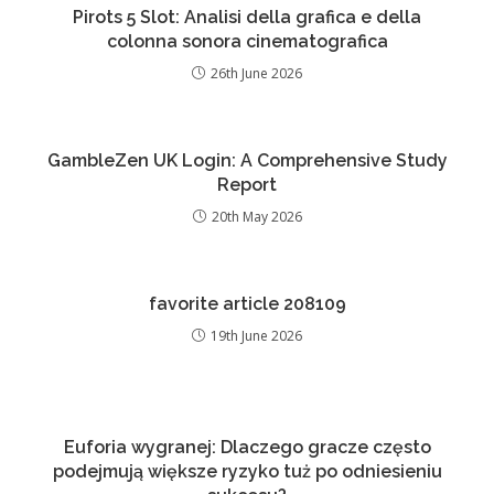
Pirots 5 Slot: Analisi della grafica e della
colonna sonora cinematografica
26th June 2026
GambleZen UK Login: A Comprehensive Study
Report
20th May 2026
favorite article 208109
19th June 2026
Euforia wygranej: Dlaczego gracze często
podejmują większe ryzyko tuż po odniesieniu