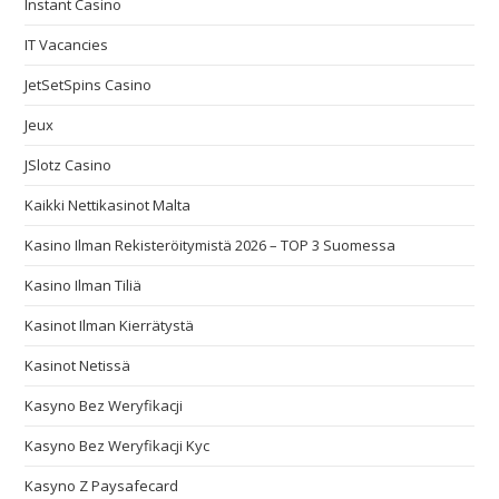
Instant Casino
IT Vacancies
JetSetSpins Casino
Jeux
JSlotz Casino
Kaikki Nettikasinot Malta
Kasino Ilman Rekisteröitymistä 2026 – TOP 3 Suomessa
Kasino Ilman Tiliä
Kasinot Ilman Kierrätystä
Kasinot Netissä
Kasyno Bez Weryfikacji
Kasyno Bez Weryfikacji Kyc
Kasyno Z Paysafecard