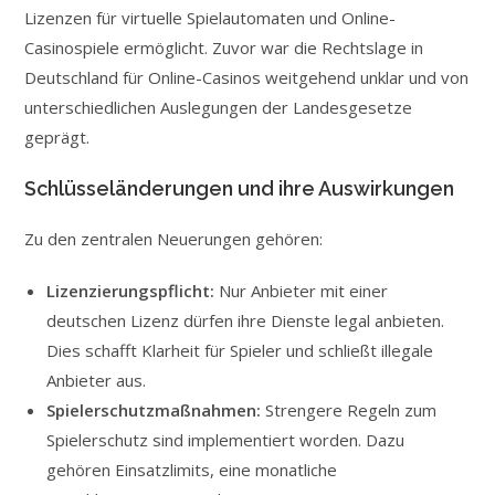
Lizenzen für virtuelle Spielautomaten und Online-
Casinospiele ermöglicht. Zuvor war die Rechtslage in
Deutschland für Online-Casinos weitgehend unklar und von
unterschiedlichen Auslegungen der Landesgesetze
geprägt.
Schlüsseländerungen und ihre Auswirkungen
Zu den zentralen Neuerungen gehören:
Lizenzierungspflicht:
Nur Anbieter mit einer
deutschen Lizenz dürfen ihre Dienste legal anbieten.
Dies schafft Klarheit für Spieler und schließt illegale
Anbieter aus.
Spielerschutzmaßnahmen:
Strengere Regeln zum
Spielerschutz sind implementiert worden. Dazu
gehören Einsatzlimits, eine monatliche