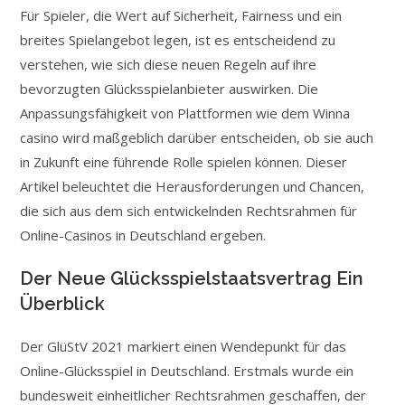
Für Spieler, die Wert auf Sicherheit, Fairness und ein
breites Spielangebot legen, ist es entscheidend zu
verstehen, wie sich diese neuen Regeln auf ihre
bevorzugten Glücksspielanbieter auswirken. Die
Anpassungsfähigkeit von Plattformen wie dem Winna
casino wird maßgeblich darüber entscheiden, ob sie auch
in Zukunft eine führende Rolle spielen können. Dieser
Artikel beleuchtet die Herausforderungen und Chancen,
die sich aus dem sich entwickelnden Rechtsrahmen für
Online-Casinos in Deutschland ergeben.
Der Neue Glücksspielstaatsvertrag Ein
Überblick
Der GlüStV 2021 markiert einen Wendepunkt für das
Online-Glücksspiel in Deutschland. Erstmals wurde ein
bundesweit einheitlicher Rechtsrahmen geschaffen, der