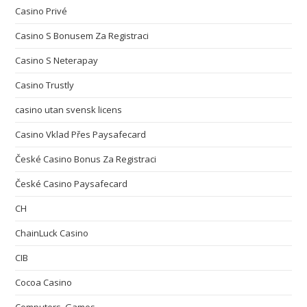
Casino Privé
Casino S Bonusem Za Registraci
Casino S Neterapay
Casino Trustly
casino utan svensk licens
Casino Vklad Přes Paysafecard
České Casino Bonus Za Registraci
České Casino Paysafecard
CH
ChainLuck Casino
CIB
Cocoa Casino