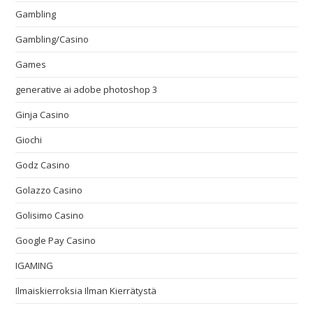
Gambling
Gambling/Casino
Games
generative ai adobe photoshop 3
Ginja Casino
Giochi
Godz Casino
Golazzo Casino
Golisimo Casino
Google Pay Casino
IGAMING
Ilmaiskierroksia Ilman Kierrätystä