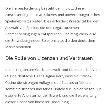
Die Herausforderung besteht darin, trotz dieser
Einschränkungen ein attraktives und abwechslungsreiches
Spielerlebnis zu bieten. Dies erfordert Kreativität bei der
Auswahl von Spielen, die den regulatorischen
Rahmenbedingungen entsprechen, und möglicherweise
die Entwicklung neuer Spielformate, die den deutschen
Markt bedienen.
Die Rolle von Lizenzen und Vertrauen
In der regulierten Glücksspielwelt sind Lizenzen das A und
O. Eine deutsche Lizenz signalisiert, dass ein Online-
Casino die strengen Auflagen des Staates erfüllt und
somit ein sicheres und faires Umfeld für Spieler bietet. Für
etablierte Anbieter ist der Erwerb und die Beibehaltung
dieser Lizenz von höchster Bedeutung.