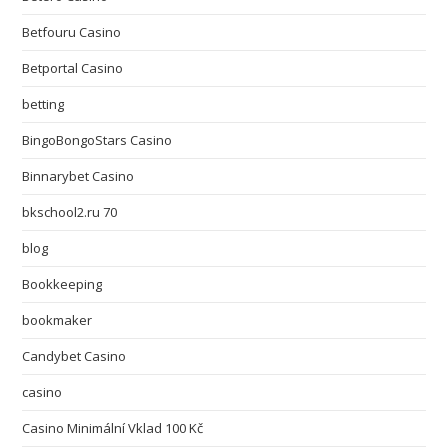
Betfouru Casino
Betportal Casino
betting
BingoBongoStars Casino
Binnarybet Casino
bkschool2.ru 70
blog
Bookkeeping
bookmaker
Candybet Casino
casino
Casino Minimální Vklad 100 Kč