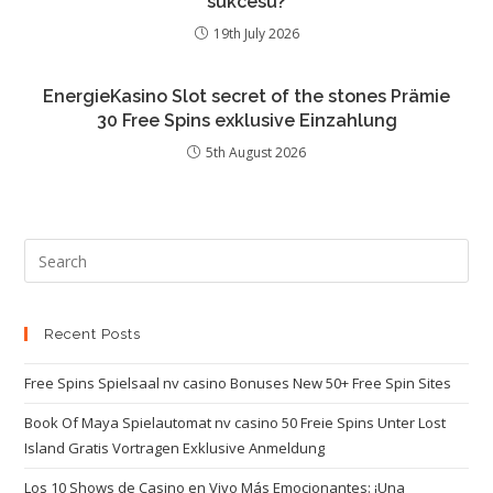
sukcesu?
19th July 2026
EnergieKasino Slot secret of the stones Prämie
30 Free Spins exklusive Einzahlung
5th August 2026
Recent Posts
Free Spins Spielsaal nv casino Bonuses New 50+ Free Spin Sites
Book Of Maya Spielautomat nv casino 50 Freie Spins Unter Lost
Island Gratis Vortragen Exklusive Anmeldung
Los 10 Shows de Casino en Vivo Más Emocionantes: ¡Una