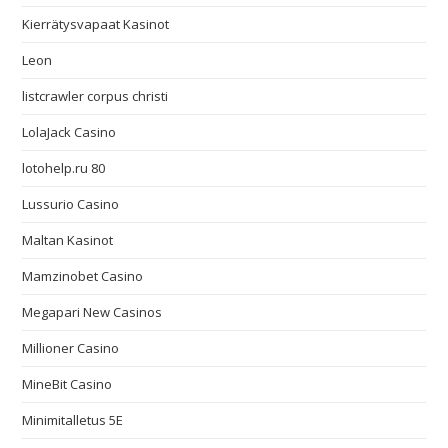
Kierrätysvapaat Kasinot
Leon
listcrawler corpus christi
LolaJack Casino
lotohelp.ru 80
Lussurio Casino
Maltan Kasinot
Mamzinobet Casino
Megapari New Casinos
Millioner Casino
MineBit Casino
Minimitalletus 5E