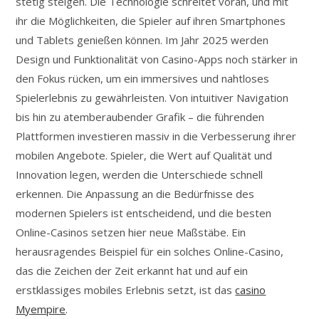
stetig steigen. Die Technologie schreitet voran, und mit
ihr die Möglichkeiten, die Spieler auf ihren Smartphones
und Tablets genießen können. Im Jahr 2025 werden
Design und Funktionalität von Casino-Apps noch stärker in
den Fokus rücken, um ein immersives und nahtloses
Spielerlebnis zu gewährleisten. Von intuitiver Navigation
bis hin zu atemberaubender Grafik – die führenden
Plattformen investieren massiv in die Verbesserung ihrer
mobilen Angebote. Spieler, die Wert auf Qualität und
Innovation legen, werden die Unterschiede schnell
erkennen. Die Anpassung an die Bedürfnisse des
modernen Spielers ist entscheidend, und die besten
Online-Casinos setzen hier neue Maßstäbe. Ein
herausragendes Beispiel für ein solches Online-Casino,
das die Zeichen der Zeit erkannt hat und auf ein
erstklassiges mobiles Erlebnis setzt, ist das
casino
Myempire
.