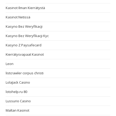
Kasinot Ilman Kierrätystä
Kasinot Netissä
Kasyno Bez Weryfikacji
Kasyno Bez Weryfikacji Kyc
Kasyno Z Paysafecard
Kierrätysvapaat Kasinot
Leon
listcrawler corpus christi
LolaJack Casino
lotohelp.ru 80
Lussurio Casino
Maltan Kasinot