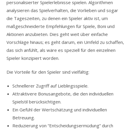
personalisierter Spielerlebnisse spielen. Algorithmen
analysieren das Spielverhalten, die Vorlieben und sogar
die Tageszeiten, zu denen ein Spieler aktiv ist, um
maßgeschneiderte Empfehlungen für Spiele, Boni und
Aktionen anzubieten. Dies geht weit über einfache
Vorschläge hinaus; es geht darum, ein Umfeld zu schaffen,
das sich anfühlt, als wäre es speziell für den einzelnen
Spieler konzipiert worden.
Die Vorteile für den Spieler sind vielfältig:
Schnellerer Zugriff auf Lieblingsspiele.
Attraktivere Bonusangebote, die den individuellen
Spielstil berücksichtigen.
Ein Gefühl der Wertschätzung und individuellen
Betreuung.
Reduzierung von “Entscheidungsermüdung” durch