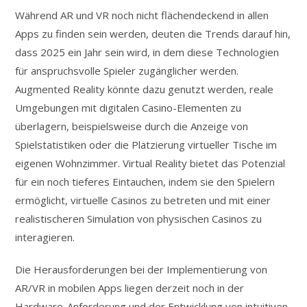
Während AR und VR noch nicht flächendeckend in allen
Apps zu finden sein werden, deuten die Trends darauf hin,
dass 2025 ein Jahr sein wird, in dem diese Technologien
für anspruchsvolle Spieler zugänglicher werden.
Augmented Reality könnte dazu genutzt werden, reale
Umgebungen mit digitalen Casino-Elementen zu
überlagern, beispielsweise durch die Anzeige von
Spielstatistiken oder die Platzierung virtueller Tische im
eigenen Wohnzimmer. Virtual Reality bietet das Potenzial
für ein noch tieferes Eintauchen, indem sie den Spielern
ermöglicht, virtuelle Casinos zu betreten und mit einer
realistischeren Simulation von physischen Casinos zu
interagieren.
Die Herausforderungen bei der Implementierung von
AR/VR in mobilen Apps liegen derzeit noch in der
Hardware-Anforderung und der Entwicklung von intuitiven