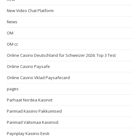
New Video Chat Platform
News
OM
OM cc
Online Casino Deutschland für Schweizer 2026: Top 3 Test
Online Casino Paysafe
Online Casino Vklad Paysafecard
pages
Parhaat Nordea Kasinot
Parimad Kasiino Pakkumised
Parimad Välismaa Kasiinod
Paynplay Kasiino Eesti