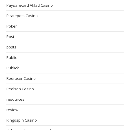
Paysafecard Vklad Casino
Piratepots Casino
Poker
Post
posts
Public
Publick
Redracer Casino
Reelson Casino
resources
review
Ringospin Casino