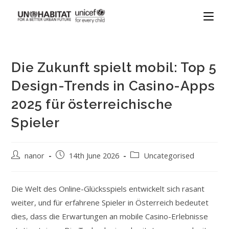
Die Zukunft spielt mobil: Top 5
Design-Trends in Casino-Apps
2025 für österreichische
Spieler
nanor
14th June 2026
Uncategorised
Die Welt des Online-Glücksspiels entwickelt sich rasant
weiter, und für erfahrene Spieler in Österreich bedeutet
dies, dass die Erwartungen an mobile Casino-Erlebnisse