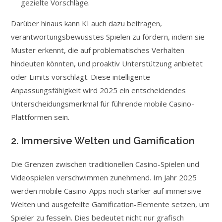
gezielte Vorschläge.
Darüber hinaus kann KI auch dazu beitragen,
verantwortungsbewusstes Spielen zu fördern, indem sie
Muster erkennt, die auf problematisches Verhalten
hindeuten könnten, und proaktiv Unterstützung anbietet
oder Limits vorschlägt. Diese intelligente
Anpassungsfähigkeit wird 2025 ein entscheidendes
Unterscheidungsmerkmal für führende mobile Casino-
Plattformen sein.
2. Immersive Welten und Gamification
Die Grenzen zwischen traditionellen Casino-Spielen und
Videospielen verschwimmen zunehmend. Im Jahr 2025
werden mobile Casino-Apps noch stärker auf immersive
Welten und ausgefeilte Gamification-Elemente setzen, um
Spieler zu fesseln. Dies bedeutet nicht nur grafisch