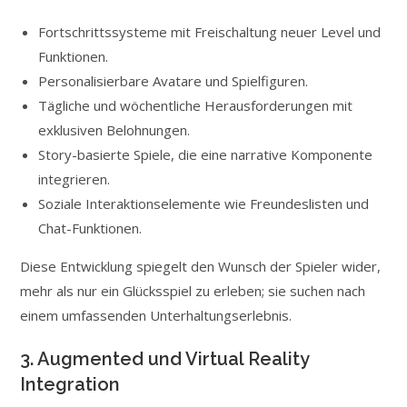
Fortschrittssysteme mit Freischaltung neuer Level und
Funktionen.
Personalisierbare Avatare und Spielfiguren.
Tägliche und wöchentliche Herausforderungen mit
exklusiven Belohnungen.
Story-basierte Spiele, die eine narrative Komponente
integrieren.
Soziale Interaktionselemente wie Freundeslisten und
Chat-Funktionen.
Diese Entwicklung spiegelt den Wunsch der Spieler wider,
mehr als nur ein Glücksspiel zu erleben; sie suchen nach
einem umfassenden Unterhaltungserlebnis.
3. Augmented und Virtual Reality
Integration