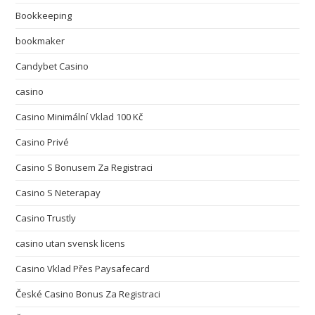
Bookkeeping
bookmaker
Candybet Casino
casino
Casino Minimální Vklad 100 Kč
Casino Privé
Casino S Bonusem Za Registraci
Casino S Neterapay
Casino Trustly
casino utan svensk licens
Casino Vklad Přes Paysafecard
České Casino Bonus Za Registraci