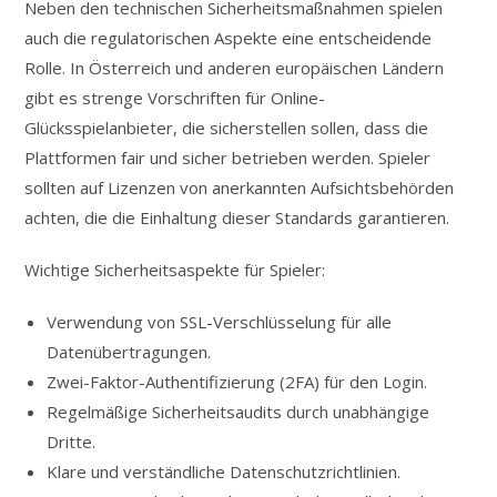
Neben den technischen Sicherheitsmaßnahmen spielen
auch die regulatorischen Aspekte eine entscheidende
Rolle. In Österreich und anderen europäischen Ländern
gibt es strenge Vorschriften für Online-
Glücksspielanbieter, die sicherstellen sollen, dass die
Plattformen fair und sicher betrieben werden. Spieler
sollten auf Lizenzen von anerkannten Aufsichtsbehörden
achten, die die Einhaltung dieser Standards garantieren.
Wichtige Sicherheitsaspekte für Spieler:
Verwendung von SSL-Verschlüsselung für alle
Datenübertragungen.
Zwei-Faktor-Authentifizierung (2FA) für den Login.
Regelmäßige Sicherheitsaudits durch unabhängige
Dritte.
Klare und verständliche Datenschutzrichtlinien.