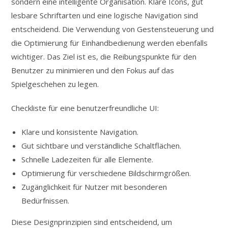
sondern eine intelligente Organisation. Klare Icons, gut
lesbare Schriftarten und eine logische Navigation sind
entscheidend. Die Verwendung von Gestensteuerung und
die Optimierung für Einhandbedienung werden ebenfalls
wichtiger. Das Ziel ist es, die Reibungspunkte für den
Benutzer zu minimieren und den Fokus auf das
Spielgeschehen zu legen.
Checkliste für eine benutzerfreundliche UI:
Klare und konsistente Navigation.
Gut sichtbare und verständliche Schaltflächen.
Schnelle Ladezeiten für alle Elemente.
Optimierung für verschiedene Bildschirmgrößen.
Zugänglichkeit für Nutzer mit besonderen
Bedürfnissen.
Diese Designprinzipien sind entscheidend, um