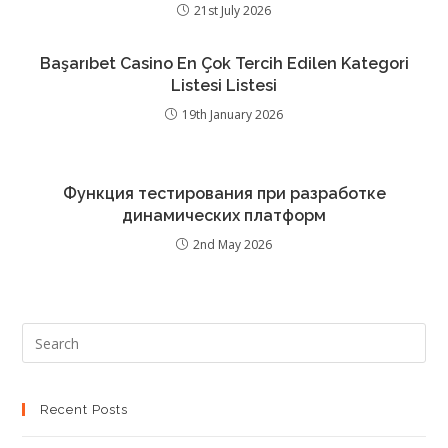
21st July 2026
Başarıbet Casino En Çok Tercih Edilen Kategori
Listesi Listesi
19th January 2026
Функция тестирования при разработке
динамических платформ
2nd May 2026
Recent Posts