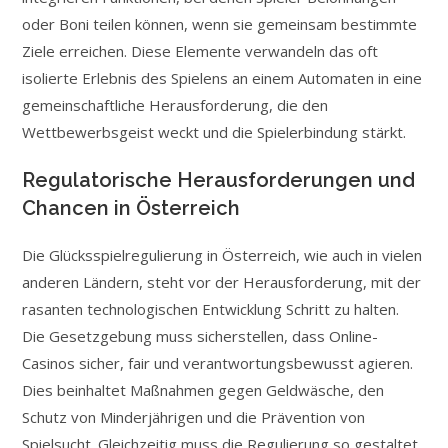
oder Boni teilen können, wenn sie gemeinsam bestimmte
Ziele erreichen. Diese Elemente verwandeln das oft
isolierte Erlebnis des Spielens an einem Automaten in eine
gemeinschaftliche Herausforderung, die den
Wettbewerbsgeist weckt und die Spielerbindung stärkt.
Regulatorische Herausforderungen und
Chancen in Österreich
Die Glücksspielregulierung in Österreich, wie auch in vielen
anderen Ländern, steht vor der Herausforderung, mit der
rasanten technologischen Entwicklung Schritt zu halten.
Die Gesetzgebung muss sicherstellen, dass Online-
Casinos sicher, fair und verantwortungsbewusst agieren.
Dies beinhaltet Maßnahmen gegen Geldwäsche, den
Schutz von Minderjährigen und die Prävention von
Spielsucht. Gleichzeitig muss die Regulierung so gestaltet