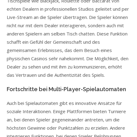
Tischspiele wie Blackjack, Roulette oder Baccarat von
echten Dealern in professionellen Studios geleitet und per
Live-Stream an die Spieler übertragen. Die Spieler können
nicht nur mit dem Dealer interagieren, sondern auch mit
anderen Spielern am selben Tisch chatten. Diese Funktion
schafft ein Gefühl der Gemeinschaft und des
gemeinsamen Erlebnisses, das dem Besuch eines
physischen Casinos sehr nahekommt. Die Möglichkeit, den
Dealer zu sehen und mit ihm zu kommunizieren, erhöht
das Vertrauen und die Authentizität des Spiels.
Fortschritte bei Multi-Player-Spielautomaten
Auch bei Spielautomaten gibt es innovative Ansätze für
soziale Interaktionen. Einige Plattformen bieten Turniere
an, bei denen Spieler gegeneinander antreten, um die
höchsten Gewinne oder Punktzahlen zu erzielen. Andere
integrieren Funktionen, bei denen Spieler Belohnungen