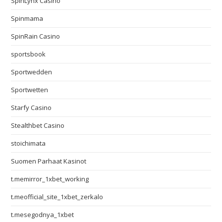
SpinLynx Casino
Spinmama
SpinRain Casino
sportsbook
Sportwedden
Sportwetten
Starfy Casino
Stealthbet Casino
stoichimata
Suomen Parhaat Kasinot
t.memirror_1xbet_working
t.meofficial_site_1xbet_zerkalo
t.mesegodnya_1xbet