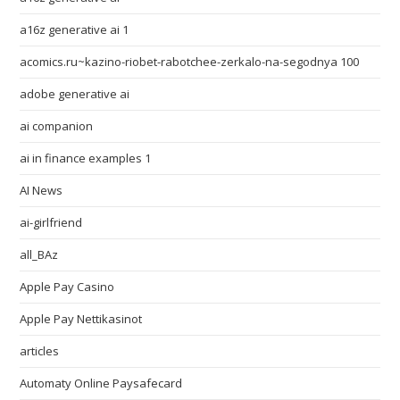
a16z generative ai 1
acomics.ru~kazino-riobet-rabotchee-zerkalo-na-segodnya 100
adobe generative ai
ai companion
ai in finance examples 1
AI News
ai-girlfriend
all_BAz
Apple Pay Casino
Apple Pay Nettikasinot
articles
Automaty Online Paysafecard