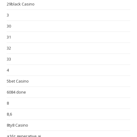
29black Casino
3
30
31
32
33
4
5bet Casino
6084 done
8
8,6
8ty8 Casino
a16z generative ai