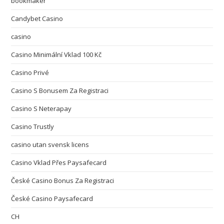
bookmaker
Candybet Casino
casino
Casino Minimální Vklad 100 Kč
Casino Privé
Casino S Bonusem Za Registraci
Casino S Neterapay
Casino Trustly
casino utan svensk licens
Casino Vklad Přes Paysafecard
České Casino Bonus Za Registraci
České Casino Paysafecard
CH