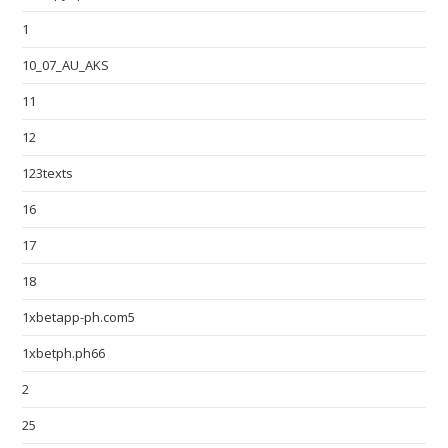
1
10_07_AU_AKS
11
12
123texts
16
17
18
1xbetapp-ph.com5
1xbetph.ph66
2
25