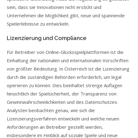
sein, dass sie Innovationen nicht erstickt und
Unternehmen die Möglichkeit gibt, neue und spannende
Spielerlebnisse zu entwickeln.
Lizenzierung und Compliance
Für Betreiber von Online-Glücksspielplattformen ist die
Einhaltung der nationalen und internationalen Vorschriften
von größter Bedeutung. In Österreich ist die Lizenzierung
durch die zuständigen Behörden erforderlich, um legal
operieren zu können. Dies beinhaltet strenge Auflagen
hinsichtlich der Spielsicherheit, der Transparenz von
Gewinnwahrscheinlichkeiten und des Datenschutzes.
Analysten beobachten genau, wie sich die
Lizenzierungsverfahren entwickeln und welche neuen
Anforderungen an Betreiber gestellt werden,
insbesondere im Hinblick auf soziale Spiele und neue