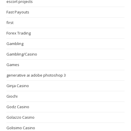
escort projects
Fast Payouts
first
Forex Trading
Gambling
Gambling/Casino
Games
generative ai adobe photoshop 3
Ginja Casino
Giochi
Godz Casino
Golazzo Casino
Golisimo Casino