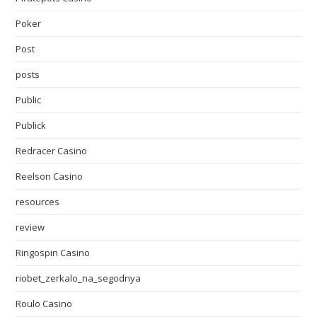
Poker
Post
posts
Public
Publick
Redracer Casino
Reelson Casino
resources
review
Ringospin Casino
riobet_zerkalo_na_segodnya
Roulo Casino