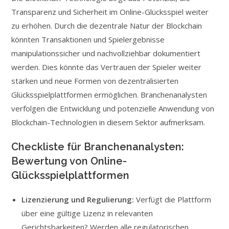
Transparenz und Sicherheit im Online-Glücksspiel weiter
zu erhöhen. Durch die dezentrale Natur der Blockchain
könnten Transaktionen und Spielergebnisse
manipulationssicher und nachvollziehbar dokumentiert
werden. Dies könnte das Vertrauen der Spieler weiter
stärken und neue Formen von dezentralisierten
Glücksspielplattformen ermöglichen. Branchenanalysten
verfolgen die Entwicklung und potenzielle Anwendung von
Blockchain-Technologien in diesem Sektor aufmerksam.
Checkliste für Branchenanalysten:
Bewertung von Online-
Glücksspielplattformen
Lizenzierung und Regulierung:
Verfügt die Plattform
über eine gültige Lizenz in relevanten
Gerichtsbarkeiten? Werden alle regulatorischen