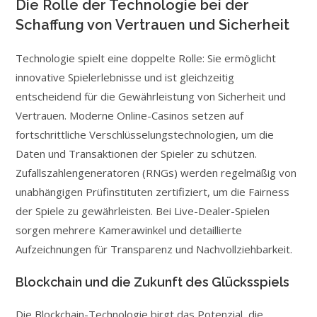
Die Rolle der Technologie bei der
Schaffung von Vertrauen und Sicherheit
Technologie spielt eine doppelte Rolle: Sie ermöglicht
innovative Spielerlebnisse und ist gleichzeitig
entscheidend für die Gewährleistung von Sicherheit und
Vertrauen. Moderne Online-Casinos setzen auf
fortschrittliche Verschlüsselungstechnologien, um die
Daten und Transaktionen der Spieler zu schützen.
Zufallszahlengeneratoren (RNGs) werden regelmäßig von
unabhängigen Prüfinstituten zertifiziert, um die Fairness
der Spiele zu gewährleisten. Bei Live-Dealer-Spielen
sorgen mehrere Kamerawinkel und detaillierte
Aufzeichnungen für Transparenz und Nachvollziehbarkeit.
Blockchain und die Zukunft des Glücksspiels
Die Blockchain-Technologie birgt das Potenzial, die