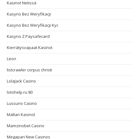
Kasinot Netissä
Kasyno Bez Weryfikacji
Kasyno Bez Weryfikacji Kyc
Kasyno Z Paysafecard
Kierrätysvapaat Kasinot
Leon
listcrawler corpus christi
LolaJack Casino
lotohelp.ru 80
Lussurio Casino
Maltan Kasinot
Mamzinobet Casino
Megapari New Casinos