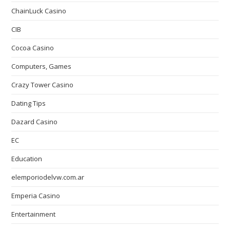
ChainLuck Casino
CIB
Cocoa Casino
Computers, Games
Crazy Tower Сasino
Dating Tips
Dazard Casino
EC
Education
elemporiodelvw.com.ar
Emperia Casino
Entertainment