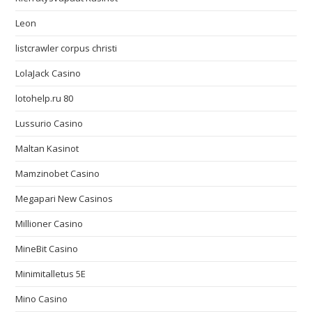
Leon
listcrawler corpus christi
LolaJack Casino
lotohelp.ru 80
Lussurio Casino
Maltan Kasinot
Mamzinobet Casino
Megapari New Casinos
Millioner Casino
MineBit Casino
Minimitalletus 5E
Mino Casino