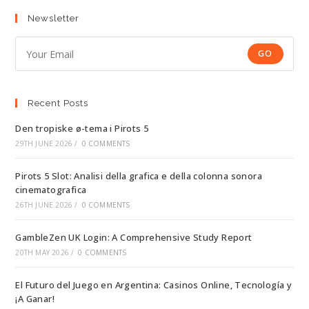
Newsletter
GO
Recent Posts
Den tropiske ø-tema i Pirots 5
29TH JUNE 2026
/
0 COMMENTS
Pirots 5 Slot: Analisi della grafica e della colonna sonora
cinematografica
26TH JUNE 2026
/
0 COMMENTS
GambleZen UK Login: A Comprehensive Study Report
20TH MAY 2026
/
0 COMMENTS
El Futuro del Juego en Argentina: Casinos Online, Tecnología y
¡A Ganar!