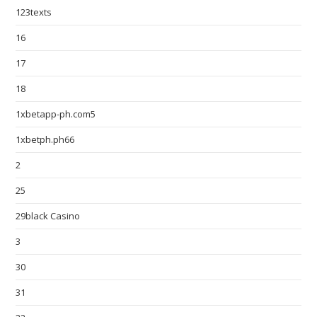
123texts
16
17
18
1xbetapp-ph.com5
1xbetph.ph66
2
25
29black Casino
3
30
31