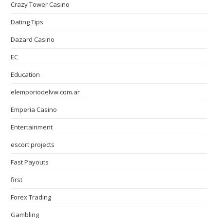
Crazy Tower Сasino
Dating Tips
Dazard Casino
EC
Education
elemporiodelvw.com.ar
Emperia Casino
Entertainment
escort projects
Fast Payouts
first
Forex Trading
Gambling