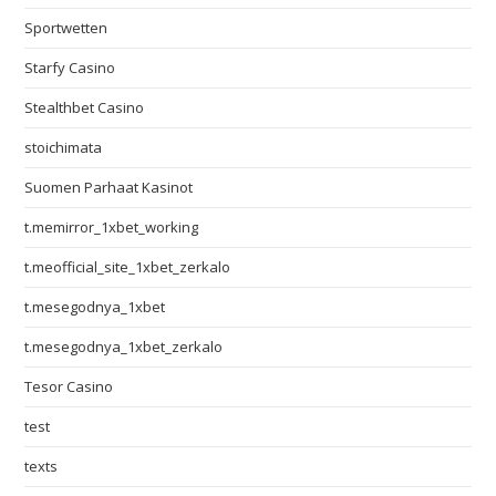
Sportwetten
Starfy Casino
Stealthbet Casino
stoichimata
Suomen Parhaat Kasinot
t.memirror_1xbet_working
t.meofficial_site_1xbet_zerkalo
t.mesegodnya_1xbet
t.mesegodnya_1xbet_zerkalo
Tesor Casino
test
texts