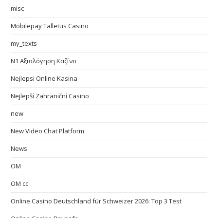
misc
Mobilepay Talletus Casino
my_texts
N1 Αξιολόγηση Καζίνο
Nejlepsi Online Kasina
Nejlepší Zahraniční Casino
new
New Video Chat Platform
News
OM
OM cc
Online Casino Deutschland für Schweizer 2026: Top 3 Test