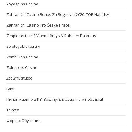
Yoyospins Casino
Zahraniční Casino Bonus Za Registraci 2026: TOP Nabídky
Zahraniční Casino Pro České Hráče
Zimpler ei toimi? Vianmääritys & Rahojen Palautus
zolotoyabloko.ru A
Zombillion Casino
Zuluspins Casino
Στοιχηματικές
Блог
Пинап казино в КЗ: Ваш путь к азартным победам!
Текста
Форекс Обучение