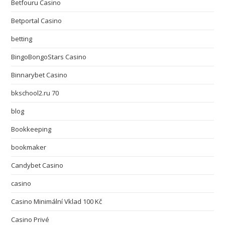
Betfouru Casino
Betportal Casino
betting
BingoBongoStars Casino
Binnarybet Casino
bkschool2.ru 70
blog
Bookkeeping
bookmaker
Candybet Casino
casino
Casino Minimální Vklad 100 Kč
Casino Privé