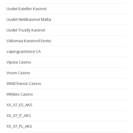
Uudet Euteller Kasinot
Uudet Nettikasinot Malta
Uudet Trustly Kasinot
Välismaa Kasiinod Eestis
vapingcartstore CA
Vipsta Casino
Voom Casino
WildChance Casino
Wildies Casino
XX_07_ES_AKS
XX_07_IT_AKS
XX_07_PL_AKS