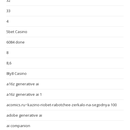
32
33
4
5bet Casino
6084 done
8
8,6
8ty8 Casino
a16z generative ai
a16z generative ai 1
acomics.ru~kazino-riobet-rabotchee-zerkalo-na-segodnya 100
adobe generative ai
ai companion