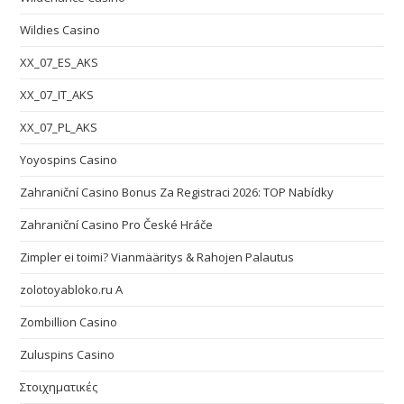
Wildies Casino
XX_07_ES_AKS
XX_07_IT_AKS
XX_07_PL_AKS
Yoyospins Casino
Zahraniční Casino Bonus Za Registraci 2026: TOP Nabídky
Zahraniční Casino Pro České Hráče
Zimpler ei toimi? Vianmääritys & Rahojen Palautus
zolotoyabloko.ru A
Zombillion Casino
Zuluspins Casino
Στοιχηματικές