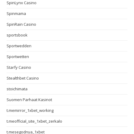
SpinLynx Casino
Spinmama
SpinRain Casino
sportsbook
Sportwedden
Sportwetten
Starfy Casino
Stealthbet Casino
stoichimata
Suomen Parhaat Kasinot
t.memirror_1xbet_working
t.meofficial_site_1xbet_zerkalo
t.mesegodnya_1xbet