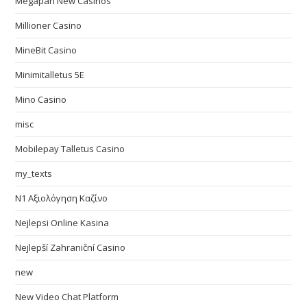
Megapari New Casinos
Millioner Casino
MineBit Casino
Minimitalletus 5E
Mino Casino
misc
Mobilepay Talletus Casino
my_texts
N1 Αξιολόγηση Καζίνο
Nejlepsi Online Kasina
Nejlepší Zahraniční Casino
new
New Video Chat Platform