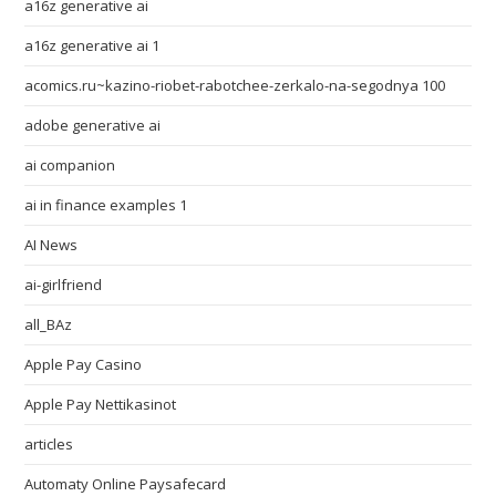
a16z generative ai
a16z generative ai 1
acomics.ru~kazino-riobet-rabotchee-zerkalo-na-segodnya 100
adobe generative ai
ai companion
ai in finance examples 1
AI News
ai-girlfriend
all_BAz
Apple Pay Casino
Apple Pay Nettikasinot
articles
Automaty Online Paysafecard