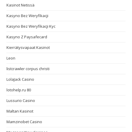
Kasinot Netissä
Kasyno Bez Weryfikacji
Kasyno Bez Weryfikacji Kyc
Kasyno Z Paysafecard
Kierrätysvapaat Kasinot
Leon
listcrawler corpus christi
LolaJack Casino
lotohelp.ru 80
Lussurio Casino
Maltan Kasinot
Mamzinobet Casino