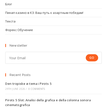
Блог
Пинап казино в КЗ: Ваш путь к азартным победам!
Текста
Форекс Обучение
Newsletter
GO
Recent Posts
Den tropiske ø-tema i Pirots 5
29TH JUNE 2026
/
0 COMMENTS
Pirots 5 Slot: Analisi della grafica e della colonna sonora
cinematografica