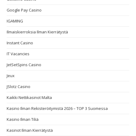
Google Pay Casino
IGAMING
Ilmaiskierroksia Ilman Kierrätystä
Instant Casino
IT Vacancies
JetSetSpins Casino
Jeux
JSlotz Casino
Kaikki Nettikasinot Malta
Kasino Ilman Rekisteröitymistä 2026 – TOP 3 Suomessa
Kasino Ilman Tiliä
Kasinot Ilman Kierrätystä