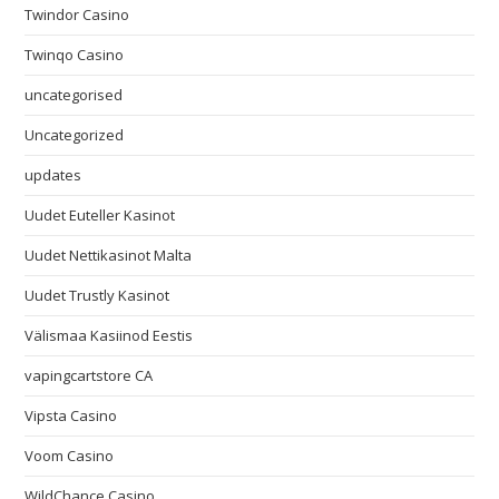
Twindor Casino
Twinqo Casino
uncategorised
Uncategorized
updates
Uudet Euteller Kasinot
Uudet Nettikasinot Malta
Uudet Trustly Kasinot
Välismaa Kasiinod Eestis
vapingcartstore CA
Vipsta Casino
Voom Casino
WildChance Casino