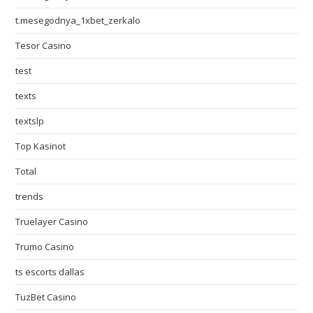
t.mesegodnya_1xbet_zerkalo
Tesor Casino
test
texts
textslp
Top Kasinot
Total
trends
Truelayer Casino
Trumo Casino
ts escorts dallas
TuzBet Casino