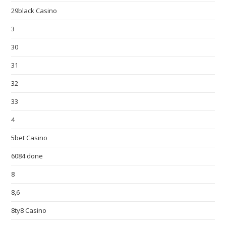
29black Casino
3
30
31
32
33
4
5bet Casino
6084 done
8
8,6
8ty8 Casino