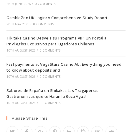
26TH JUNE 2026
/
0 COMMENTS
GambleZen UK Login: A Comprehensive Study Report
20TH MAY 2026
/
0 COMMENTS
Tikitaka Casino Desvela su Programa VIP: Un Portal a
Privilegios Exclusivos para Jugadores Chilenos
10TH AUGUST 2026
/
0 COMMENTS
Fast payments at VegaStars Casino AU: Everything you need
to know about deposits and
10TH AUGUST 2026
/
0 COMMENTS
Sabores de España en Shikaka: ¡Las Tragaperras
Gastronómicas que te Harán la Boca Agua!
10TH AUGUST 2026
/
0 COMMENTS
Please Share This