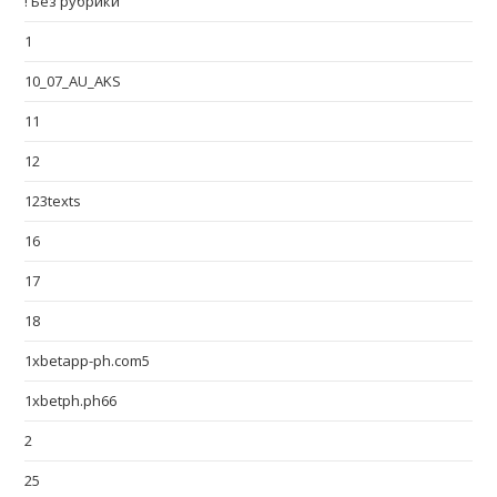
! Без рубрики
1
10_07_AU_AKS
11
12
123texts
16
17
18
1xbetapp-ph.com5
1xbetph.ph66
2
25