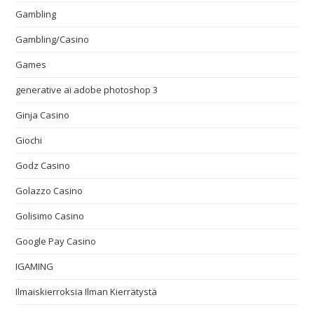
Gambling
Gambling/Casino
Games
generative ai adobe photoshop 3
Ginja Casino
Giochi
Godz Casino
Golazzo Casino
Golisimo Casino
Google Pay Casino
IGAMING
Ilmaiskierroksia Ilman Kierrätystä