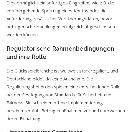
Dies ermöglicht ein sofortiges Eingreifen, wie z.B. die
vorübergehende Sperrung eines Kontos oder die
Anforderung zusätzlicher Verifizierungsdaten, bevor
betrügerische Handlungen erfolgreich abgeschlossen
werden können.
Regulatorische Rahmenbedingungen
und ihre Rolle
Die Glücksspielbranche ist weltweit stark reguliert, und
Deutschland bildet da keine Ausnahme. Die
Regulierungsbehörden spielen eine entscheidende Rolle
bei der Festlegung von Standards für Sicherheit und
Fairness. Sie schreiben oft die Implementierung
bestimmter Anti-Betrugsmaßnahmen vor und überwachen
deren Einhaltung.