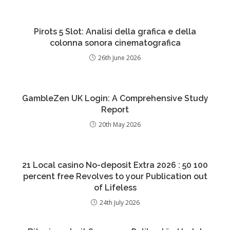
Pirots 5 Slot: Analisi della grafica e della
colonna sonora cinematografica
26th June 2026
GambleZen UK Login: A Comprehensive Study
Report
20th May 2026
21 Local casino No-deposit Extra 2026 : 50 100
percent free Revolves to your Publication out
of Lifeless
24th July 2026