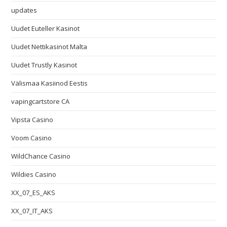
updates
Uudet Euteller Kasinot
Uudet Nettikasinot Malta
Uudet Trustly Kasinot
Välismaa Kasiinod Eestis
vapingcartstore CA
Vipsta Casino
Voom Casino
WildChance Casino
Wildies Casino
XX_07_ES_AKS
XX_07_IT_AKS