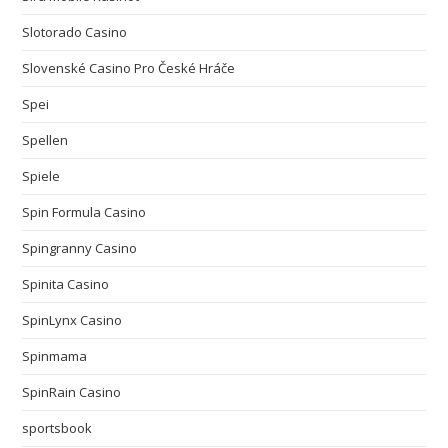
Slotorado Casino
Slovenské Casino Pro České Hráče
Spei
Spellen
Spiele
Spin Formula Casino
Spingranny Casino
Spinita Casino
SpinLynx Casino
Spinmama
SpinRain Casino
sportsbook