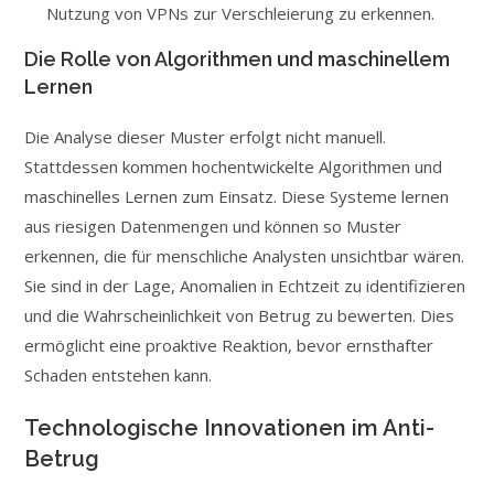
Nutzung von VPNs zur Verschleierung zu erkennen.
Die Rolle von Algorithmen und maschinellem
Lernen
Die Analyse dieser Muster erfolgt nicht manuell.
Stattdessen kommen hochentwickelte Algorithmen und
maschinelles Lernen zum Einsatz. Diese Systeme lernen
aus riesigen Datenmengen und können so Muster
erkennen, die für menschliche Analysten unsichtbar wären.
Sie sind in der Lage, Anomalien in Echtzeit zu identifizieren
und die Wahrscheinlichkeit von Betrug zu bewerten. Dies
ermöglicht eine proaktive Reaktion, bevor ernsthafter
Schaden entstehen kann.
Technologische Innovationen im Anti-
Betrug