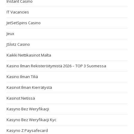
Instant Casino
IT Vacancies
JetSetSpins Casino
Jeux
JSlotz Casino
Kaikki Nettikasinot Malta
Kasino Ilman Rekisteröitymistä 2026 – TOP 3 Suomessa
Kasino Ilman Tiliä
Kasinot Ilman Kierrätystä
Kasinot Netissä
Kasyno Bez Weryfikacji
Kasyno Bez Weryfikacji Kyc
Kasyno Z Paysafecard