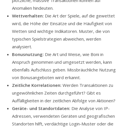
plötzliche, massive Transaktionen können auf
Anomalien hindeuten.
Wettverhalten:
Die Art der Spiele, auf die gewettet
wird, die Höhe der Einsätze und die Häufigkeit von
Wetten sind wichtige Indikatoren. Muster, die von
typischen Spielstrategien abweichen, werden
analysiert.
Bonusnutzung:
Die Art und Weise, wie Boni in
Anspruch genommen und umgesetzt werden, kann
ebenfalls Aufschluss geben. Missbräuchliche Nutzung
von Bonusangeboten wird erkannt.
Zeitliche Korrelationen:
Werden Transaktionen zu
ungewöhnlichen Zeiten durchgeführt? Gibt es
Auffälligkeiten in der zeitlichen Abfolge von Aktionen?
Geräte- und Standortdaten:
Die Analyse von IP-
Adressen, verwendeten Geräten und geografischen
Standorten hilft, verdächtige Login-Muster oder die