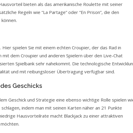
Hausvorteil bieten als das amerikanische Roulette mit seiner
sätzliche Regeln wie “La Partage” oder “En Prison”, die den
 können.
a. Hier spielen Sie mit einem echten Croupier, der das Rad in
tion mit dem Croupier und anderen Spielern über den Live-Chat
sierten Spielbank sehr nahekommt. Die technologische Entwicklu
alität und mit reibungsloser Übertragung verfügbar sind.
d des Geschicks
i dem Geschick und Strategie eine ebenso wichtige Rolle spielen wi
 zu schlagen, indem man mit seinen Karten näher an 21 Punkte
iedrige Hausvorteilrate macht Blackjack zu einer attraktiven
n möchten.