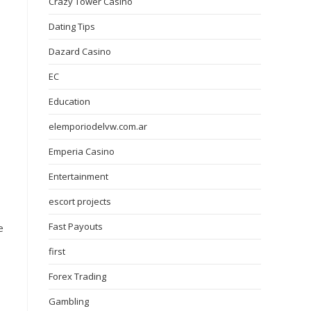
Crazy Tower Сasino
Dating Tips
Dazard Casino
EC
Education
elemporiodelvw.com.ar
Emperia Casino
Entertainment
escort projects
Fast Payouts
e
first
Forex Trading
Gambling