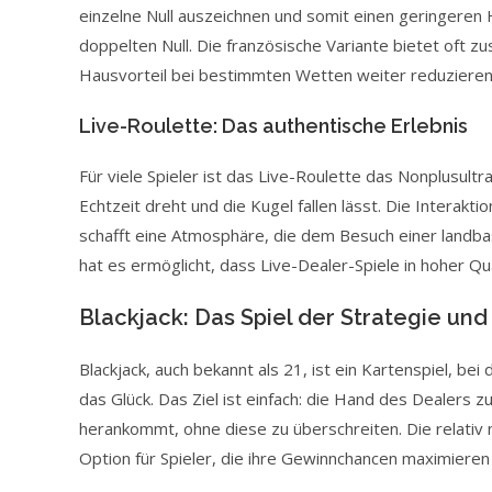
einzelne Null auszeichnen und somit einen geringeren 
doppelten Null. Die französische Variante bietet oft zu
Hausvorteil bei bestimmten Wetten weiter reduzieren
Live-Roulette: Das authentische Erlebnis
Für viele Spieler ist das Live-Roulette das Nonplusultr
Echtzeit dreht und die Kugel fallen lässt. Die Interak
schafft eine Atmosphäre, die dem Besuch einer landba
hat es ermöglicht, dass Live-Dealer-Spiele in hoher Qu
Blackjack: Das Spiel der Strategie un
Blackjack, auch bekannt als 21, ist ein Kartenspiel, be
das Glück. Das Ziel ist einfach: die Hand des Dealers
herankommt, ohne diese zu überschreiten. Die relativ n
Option für Spieler, die ihre Gewinnchancen maximiere