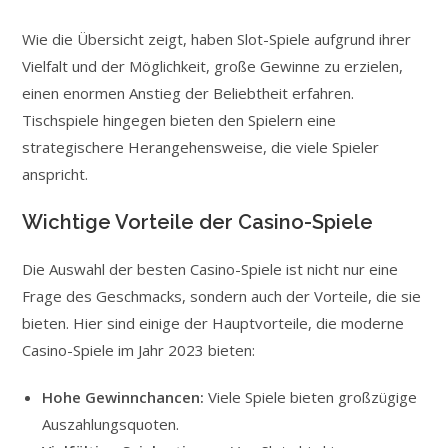
Wie die Übersicht zeigt, haben Slot-Spiele aufgrund ihrer
Vielfalt und der Möglichkeit, große Gewinne zu erzielen,
einen enormen Anstieg der Beliebtheit erfahren.
Tischspiele hingegen bieten den Spielern eine
strategischere Herangehensweise, die viele Spieler
anspricht.
Wichtige Vorteile der Casino-Spiele
Die Auswahl der besten Casino-Spiele ist nicht nur eine
Frage des Geschmacks, sondern auch der Vorteile, die sie
bieten. Hier sind einige der Hauptvorteile, die moderne
Casino-Spiele im Jahr 2023 bieten:
Hohe Gewinnchancen:
Viele Spiele bieten großzügige
Auszahlungsquoten.