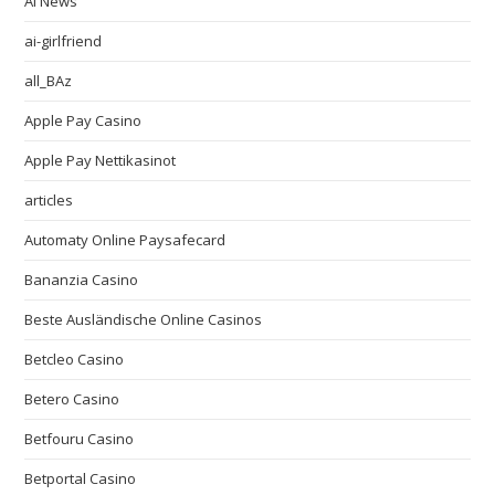
AI News
ai-girlfriend
all_BAz
Apple Pay Casino
Apple Pay Nettikasinot
articles
Automaty Online Paysafecard
Bananzia Casino
Beste Ausländische Online Casinos
Betcleo Casino
Betero Casino
Betfouru Casino
Betportal Casino