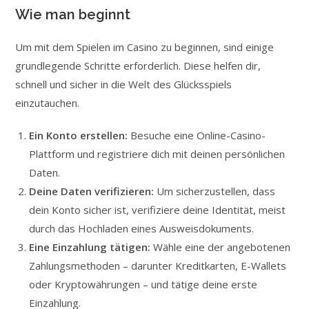
Wie man beginnt
Um mit dem Spielen im Casino zu beginnen, sind einige
grundlegende Schritte erforderlich. Diese helfen dir,
schnell und sicher in die Welt des Glücksspiels
einzutauchen.
Ein Konto erstellen:
Besuche eine Online-Casino-
Plattform und registriere dich mit deinen persönlichen
Daten.
Deine Daten verifizieren:
Um sicherzustellen, dass
dein Konto sicher ist, verifiziere deine Identität, meist
durch das Hochladen eines Ausweisdokuments.
Eine Einzahlung tätigen:
Wähle eine der angebotenen
Zahlungsmethoden – darunter Kreditkarten, E-Wallets
oder Kryptowährungen – und tätige deine erste
Einzahlung.