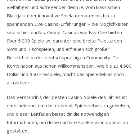
vielfältiger und aufregender denn je. Vom klassischen
Blackjack über innovative Spielautomaten bis hin zu
spannenden Live-Casino-Erfahrungen – die Möglichkeiten
sind schier endlos. Online-Casinos wie FastOne bieten
über 5.000 Spiele an, darunter eine breite Palette von
Slots und Tischspielen, und erfreuen sich großer
Beliebtheit in der deutschsprachigen Community. Die
Kombination aus hohen Willkommensboni, wie bis zu 4.500
Dollar und 950 Freispiele, macht das Spielerlebnis noch
attraktiver.
Das Verständnis der besten Casino-Spiele des Jahres ist
entscheidend, um das optimale Spielerlebnis zu genießen,
und dieser Leitfaden bietet dir die notwendigen
Informationen, um deine nächste Spielsession optimal zu
gestalten.