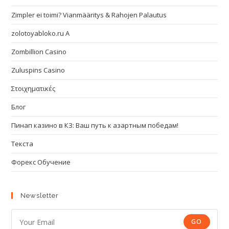
Zimpler ei toimi? Vianmääritys & Rahojen Palautus
zolotoyabloko.ru A
Zombillion Casino
Zuluspins Casino
Στοιχηματικές
Блог
Пинап казино в КЗ: Ваш путь к азартным победам!
Текста
Форекс Обучение
Newsletter
GO