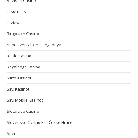
Reelson Casino
resources
review
Ringospin Casino
riobet_zerkalo_na_segodnya
Roulo Casino
Royaldogs Casino
Siirto Kasinot
Siru Kasinot
Siru Mobile Kasinot
Slotorado Casino
Slovenské Casino Pro České Hráče
Spei