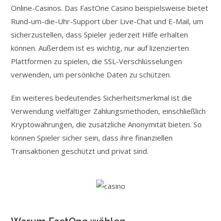
Online-Casinos. Das FastOne Casino beispielsweise bietet
Rund-um-die-Uhr-Support über Live-Chat und E-Mail, um
sicherzustellen, dass Spieler jederzeit Hilfe erhalten
können. Außerdem ist es wichtig, nur auf lizenzierten
Plattformen zu spielen, die SSL-Verschlüsselungen
verwenden, um persönliche Daten zu schützen.
Ein weiteres bedeutendes Sicherheitsmerkmal ist die
Verwendung vielfältiger Zahlungsmethoden, einschließlich
Kryptowährungen, die zusätzliche Anonymität bieten. So
können Spieler sicher sein, dass ihre finanziellen
Transaktionen geschützt und privat sind.