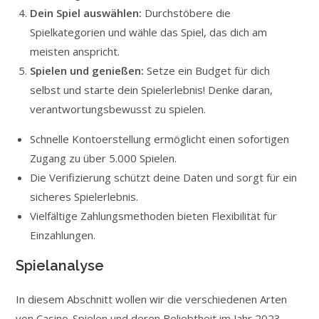
Dein Spiel auswählen:
Durchstöbere die
Spielkategorien und wähle das Spiel, das dich am
meisten anspricht.
Spielen und genießen:
Setze ein Budget für dich
selbst und starte dein Spielerlebnis! Denke daran,
verantwortungsbewusst zu spielen.
Schnelle Kontoerstellung ermöglicht einen sofortigen
Zugang zu über 5.000 Spielen.
Die Verifizierung schützt deine Daten und sorgt für ein
sicheres Spielerlebnis.
Vielfältige Zahlungsmethoden bieten Flexibilität für
Einzahlungen.
Spielanalyse
In diesem Abschnitt wollen wir die verschiedenen Arten
von Casino-Spielen und deren Beliebtheit im Jahr 2023