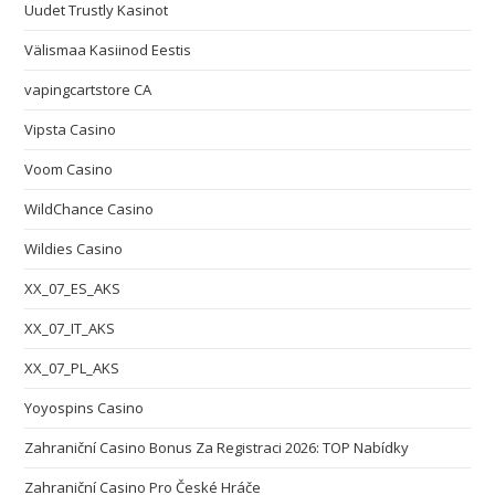
Uudet Trustly Kasinot
Välismaa Kasiinod Eestis
vapingcartstore CA
Vipsta Casino
Voom Casino
WildChance Casino
Wildies Casino
XX_07_ES_AKS
XX_07_IT_AKS
XX_07_PL_AKS
Yoyospins Casino
Zahraniční Casino Bonus Za Registraci 2026: TOP Nabídky
Zahraniční Casino Pro České Hráče