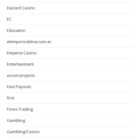
Dazard Casino
EC
Education
elemporiodelvw.com.ar
Emperia Casino
Entertainment
escort projects
Fast Payouts
first
Forex Trading
Gambling
Gambling/Casino