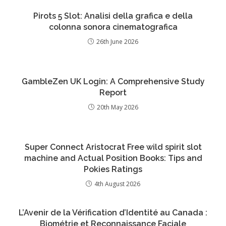
Pirots 5 Slot: Analisi della grafica e della
colonna sonora cinematografica
26th June 2026
GambleZen UK Login: A Comprehensive Study
Report
20th May 2026
Super Connect Aristocrat Free wild spirit slot
machine and Actual Position Books: Tips and
Pokies Ratings
4th August 2026
L’Avenir de la Vérification d’Identité au Canada :
Biométrie et Reconnaissance Faciale