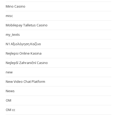
Mino Casino
misc
Mobilepay Talletus Casino
my_texts
N1 Αξιολόγηση Καζίνο
Nejlepsi Online Kasina
Nejlepší Zahraniční Casino
new
New Video Chat Platform
News
OM
OM cc