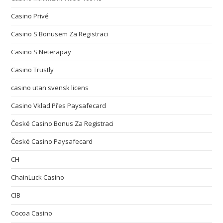
Casino Privé
Casino S Bonusem Za Registraci
Casino S Neterapay
Casino Trustly
casino utan svensk licens
Casino Vklad Přes Paysafecard
České Casino Bonus Za Registraci
České Casino Paysafecard
CH
ChainLuck Casino
CIB
Cocoa Casino