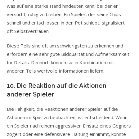
was auf eine starke Hand hindeuten kann, bei der er
versucht, ruhig zu bleiben. Ein Spieler, der seine Chips
schnell und entschlossen in den Pot schiebt, signalisiert
oft Selbstvertrauen.
Diese Tells sind oft am schwierigsten zu erkennen und
erfordern eine sehr gute Bildqualität und Aufmerksamkeit
für Details. Dennoch können sie in Kombination mit
anderen Tells wertvolle Informationen liefern.
10. Die Reaktion auf die Aktionen
anderer Spieler
Die Fähigkeit, die Reaktionen anderer Spieler auf die
Aktionen im Spiel zu beobachten, ist entscheidend. Wenn
ein Spieler nach einem aggressiven Einsatz eines Gegners
zögert oder eine defensivere Haltung einnimmt, könnte