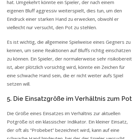
hat. Umgekehrt könnte ein Spieler, der nach einem
eigenen Bluff aggressiv weiterspielt, dies tun, um den
Eindruck einer starken Hand zu erwecken, obwohl er
vielleicht nur versucht, den Pot zu stehlen.
Es ist wichtig, die allgemeine Spielweise eines Gegners zu
kennen, um seine Reaktionen auf Bluffs richtig einschätzen
zu können. Ein Spieler, der normalerweise sehr risikobereit
ist, aber plötzlich vorsichtig wird, könnte ein Zeichen für
eine schwache Hand sein, die er nicht weiter aufs Spiel
setzen will.
5. Die Einsatzgröße im Verhältnis zum Pot
Die Größe eines Einsatzes im Verhältnis zur aktuellen
Potgröße ist ein klassischer Indikator. Ein kleiner Einsatz,
der oft als “Probebet” bezeichnet wird, kann auf eine
schwache Hand hindeuten, bei der der Spieler versucht,