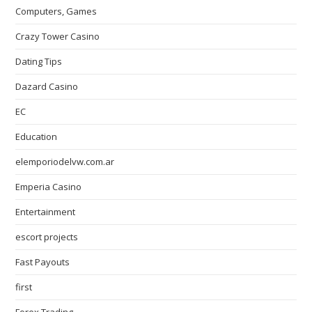
Computers, Games
Crazy Tower Сasino
Dating Tips
Dazard Casino
EC
Education
elemporiodelvw.com.ar
Emperia Casino
Entertainment
escort projects
Fast Payouts
first