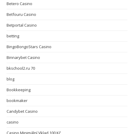
Betero Casino
Betfouru Casino
Betportal Casino
betting
BingoBongoStars Casino
Binnarybet Casino
bkschool2.ru 70
blog
Bookkeeping
bookmaker
Candybet Casino
casino
Casino Minimální Vklad 100 Kč