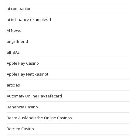
ai companion
ai in finance examples 1
AI News
ai-girlfriend
all_BAz
Apple Pay Casino
Apple Pay Nettikasinot
articles
Automaty Online Paysafecard
Bananzia Casino
Beste Ausländische Online Casinos
Betcleo Casino