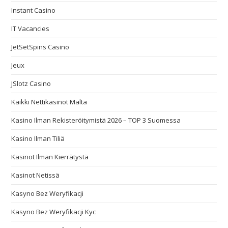
Instant Casino
IT Vacancies
JetSetSpins Casino
Jeux
JSlotz Casino
Kaikki Nettikasinot Malta
Kasino Ilman Rekisteröitymistä 2026 – TOP 3 Suomessa
Kasino Ilman Tiliä
Kasinot Ilman Kierrätystä
Kasinot Netissä
Kasyno Bez Weryfikacji
Kasyno Bez Weryfikacji Kyc