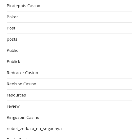
Piratepots Casino
Poker
Post
posts
Public
Publick
Redracer Casino
Reelson Casino
resources
review
Ringospin Casino
riobet_zerkalo_na_segodnya