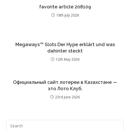
favorite article 208109
18th July 2026
Megaways™ Slots Der Hype erklärt und was
dahinter steckt
12th May 2026
Официальный сайт лотереи в Казахстане —
это Лото Клуб.
23rd June 2026