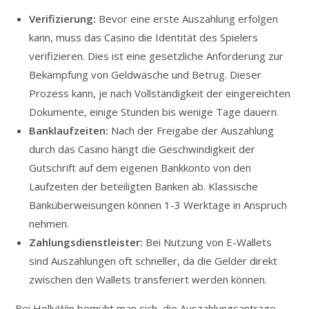
Verifizierung:
Bevor eine erste Auszahlung erfolgen
kann, muss das Casino die Identität des Spielers
verifizieren. Dies ist eine gesetzliche Anforderung zur
Bekämpfung von Geldwäsche und Betrug. Dieser
Prozess kann, je nach Vollständigkeit der eingereichten
Dokumente, einige Stunden bis wenige Tage dauern.
Banklaufzeiten:
Nach der Freigabe der Auszahlung
durch das Casino hängt die Geschwindigkeit der
Gutschrift auf dem eigenen Bankkonto von den
Laufzeiten der beteiligten Banken ab. Klassische
Banküberweisungen können 1-3 Werktage in Anspruch
nehmen.
Zahlungsdienstleister:
Bei Nutzung von E-Wallets
sind Auszahlungen oft schneller, da die Gelder direkt
zwischen den Wallets transferiert werden können.
Bei HollyWin bemüht man sich, die Auszahlungsanträge