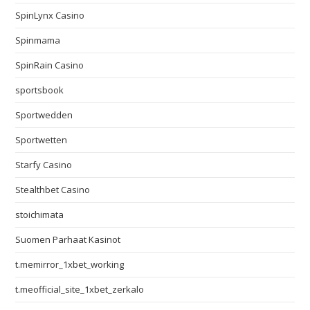
SpinLynx Casino
Spinmama
SpinRain Casino
sportsbook
Sportwedden
Sportwetten
Starfy Casino
Stealthbet Casino
stoichimata
Suomen Parhaat Kasinot
t.memirror_1xbet_working
t.meofficial_site_1xbet_zerkalo