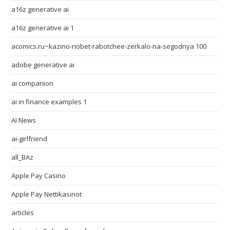
a16z generative ai
a16z generative ai 1
acomics.ru~kazino-riobet-rabotchee-zerkalo-na-segodnya 100
adobe generative ai
ai companion
ai in finance examples 1
AI News
ai-girlfriend
all_BAz
Apple Pay Casino
Apple Pay Nettikasinot
articles