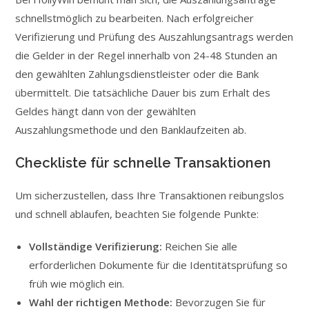
schnellstmöglich zu bearbeiten. Nach erfolgreicher
Verifizierung und Prüfung des Auszahlungsantrags werden
die Gelder in der Regel innerhalb von 24-48 Stunden an
den gewählten Zahlungsdienstleister oder die Bank
übermittelt. Die tatsächliche Dauer bis zum Erhalt des
Geldes hängt dann von der gewählten
Auszahlungsmethode und den Banklaufzeiten ab.
Checkliste für schnelle Transaktionen
Um sicherzustellen, dass Ihre Transaktionen reibungslos
und schnell ablaufen, beachten Sie folgende Punkte:
Vollständige Verifizierung:
Reichen Sie alle
erforderlichen Dokumente für die Identitätsprüfung so
früh wie möglich ein.
Wahl der richtigen Methode:
Bevorzugen Sie für