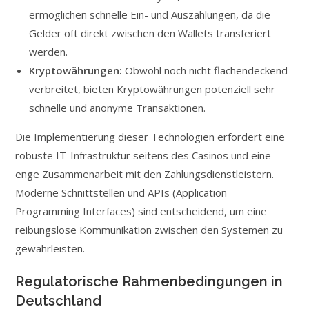
ermöglichen schnelle Ein- und Auszahlungen, da die
Gelder oft direkt zwischen den Wallets transferiert
werden.
Kryptowährungen:
Obwohl noch nicht flächendeckend
verbreitet, bieten Kryptowährungen potenziell sehr
schnelle und anonyme Transaktionen.
Die Implementierung dieser Technologien erfordert eine
robuste IT-Infrastruktur seitens des Casinos und eine
enge Zusammenarbeit mit den Zahlungsdienstleistern.
Moderne Schnittstellen und APIs (Application
Programming Interfaces) sind entscheidend, um eine
reibungslose Kommunikation zwischen den Systemen zu
gewährleisten.
Regulatorische Rahmenbedingungen in
Deutschland