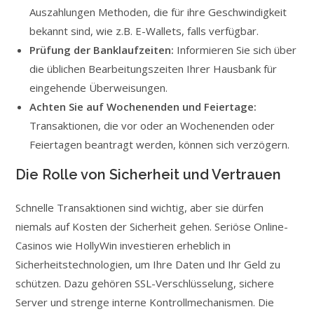
Auszahlungen Methoden, die für ihre Geschwindigkeit
bekannt sind, wie z.B. E-Wallets, falls verfügbar.
Prüfung der Banklaufzeiten:
Informieren Sie sich über
die üblichen Bearbeitungszeiten Ihrer Hausbank für
eingehende Überweisungen.
Achten Sie auf Wochenenden und Feiertage:
Transaktionen, die vor oder an Wochenenden oder
Feiertagen beantragt werden, können sich verzögern.
Die Rolle von Sicherheit und Vertrauen
Schnelle Transaktionen sind wichtig, aber sie dürfen
niemals auf Kosten der Sicherheit gehen. Seriöse Online-
Casinos wie HollyWin investieren erheblich in
Sicherheitstechnologien, um Ihre Daten und Ihr Geld zu
schützen. Dazu gehören SSL-Verschlüsselung, sichere
Server und strenge interne Kontrollmechanismen. Die