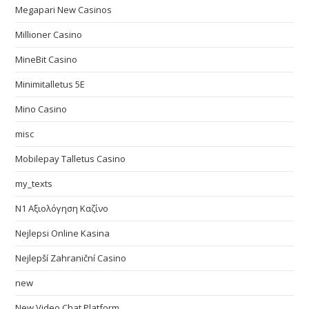
Megapari New Casinos
Millioner Casino
MineBit Casino
Minimitalletus 5E
Mino Casino
misc
Mobilepay Talletus Casino
my_texts
N1 Αξιολόγηση Καζίνο
Nejlepsi Online Kasina
Nejlepší Zahraniční Casino
new
New Video Chat Platform