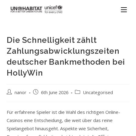
Die Schnelligkeit zählt
Zahlungsabwicklungszeiten
deutscher Bankmethoden bei
HollyWin
nanor
6th June 2026
Uncategorised
Für erfahrene Spieler ist die Wahl des richtigen Online-
Casinos eine Entscheidung, die weit über das reine
Spielangebot hinausgeht. Aspekte wie Sicherheit,