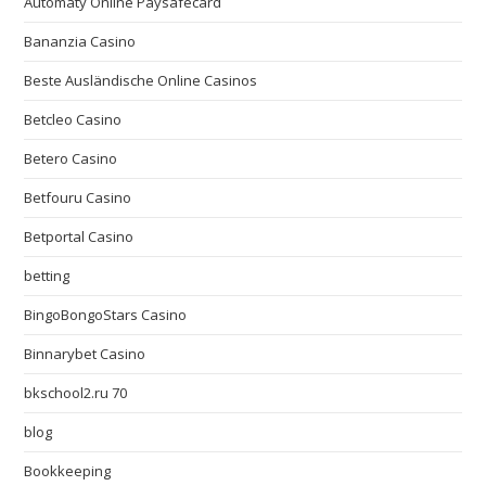
Automaty Online Paysafecard
Bananzia Casino
Beste Ausländische Online Casinos
Betcleo Casino
Betero Casino
Betfouru Casino
Betportal Casino
betting
BingoBongoStars Casino
Binnarybet Casino
bkschool2.ru 70
blog
Bookkeeping