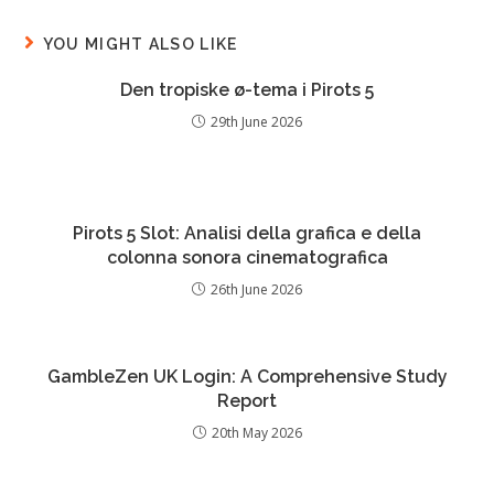
YOU MIGHT ALSO LIKE
Den tropiske ø-tema i Pirots 5
29th June 2026
Pirots 5 Slot: Analisi della grafica e della
colonna sonora cinematografica
26th June 2026
GambleZen UK Login: A Comprehensive Study
Report
20th May 2026