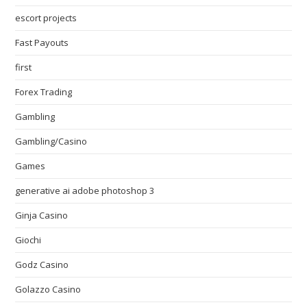
escort projects
Fast Payouts
first
Forex Trading
Gambling
Gambling/Casino
Games
generative ai adobe photoshop 3
Ginja Casino
Giochi
Godz Casino
Golazzo Casino