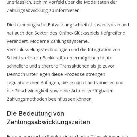
unerlässlich, sich im Vorfeld über die Modalitäten der
Zahlungsabwicklung zu informieren.
Die technologische Entwicklung schreitet rasant voran und
hat auch den Sektor des Online-Glücksspiels tiefgreifend
verändert. Moderne Zahlungssysteme,
Verschlüsselungstechnologien und die Integration von
Schnittstellen zu Bankinstituten ermöglichen heute
schnellere und sicherere Transaktionen als je zuvor.
Dennoch unterliegen diese Prozesse strengen
regulatorischen Auflagen, die je nach Land variieren und
die Geschwindigkeit sowie die Art der verfügbaren
Zahlungsmethoden beeinflussen können.
Die Bedeutung von
Zahlungsabwicklungszeiten
Für den versierten Spieler sind schnelle Transaktionen ein