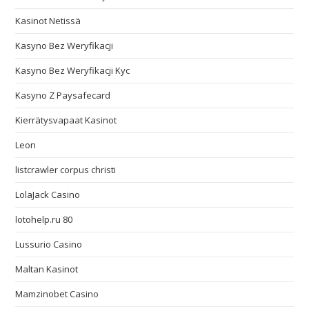
Kasinot Netissä
Kasyno Bez Weryfikacji
Kasyno Bez Weryfikacji Kyc
Kasyno Z Paysafecard
Kierrätysvapaat Kasinot
Leon
listcrawler corpus christi
LolaJack Casino
lotohelp.ru 80
Lussurio Casino
Maltan Kasinot
Mamzinobet Casino