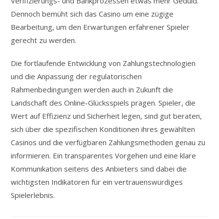
Verifizierungs- und Bankprozessen etwas mehr Geduld.
Dennoch bemüht sich das Casino um eine zügige
Bearbeitung, um den Erwartungen erfahrener Spieler
gerecht zu werden.
Die fortlaufende Entwicklung von Zahlungstechnologien
und die Anpassung der regulatorischen
Rahmenbedingungen werden auch in Zukunft die
Landschaft des Online-Glücksspiels prägen. Spieler, die
Wert auf Effizienz und Sicherheit legen, sind gut beraten,
sich über die spezifischen Konditionen ihres gewählten
Casinos und die verfügbaren Zahlungsmethoden genau zu
informieren. Ein transparentes Vorgehen und eine klare
Kommunikation seitens des Anbieters sind dabei die
wichtigsten Indikatoren für ein vertrauenswürdiges
Spielerlebnis.