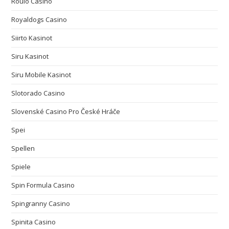
Roulo Casino
Royaldogs Casino
Siirto Kasinot
Siru Kasinot
Siru Mobile Kasinot
Slotorado Casino
Slovenské Casino Pro České Hráče
Spei
Spellen
Spiele
Spin Formula Casino
Spingranny Casino
Spinita Casino