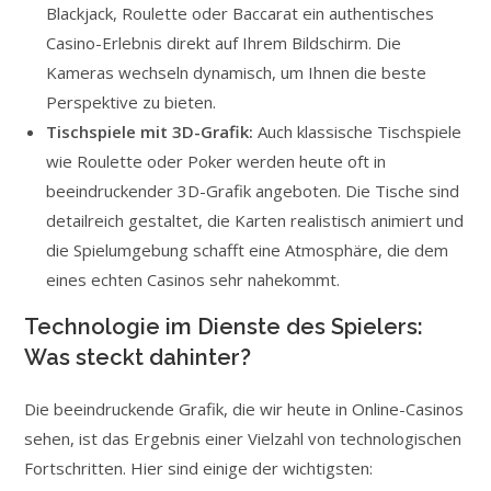
Blackjack, Roulette oder Baccarat ein authentisches
Casino-Erlebnis direkt auf Ihrem Bildschirm. Die
Kameras wechseln dynamisch, um Ihnen die beste
Perspektive zu bieten.
Tischspiele mit 3D-Grafik:
Auch klassische Tischspiele
wie Roulette oder Poker werden heute oft in
beeindruckender 3D-Grafik angeboten. Die Tische sind
detailreich gestaltet, die Karten realistisch animiert und
die Spielumgebung schafft eine Atmosphäre, die dem
eines echten Casinos sehr nahekommt.
Technologie im Dienste des Spielers:
Was steckt dahinter?
Die beeindruckende Grafik, die wir heute in Online-Casinos
sehen, ist das Ergebnis einer Vielzahl von technologischen
Fortschritten. Hier sind einige der wichtigsten: