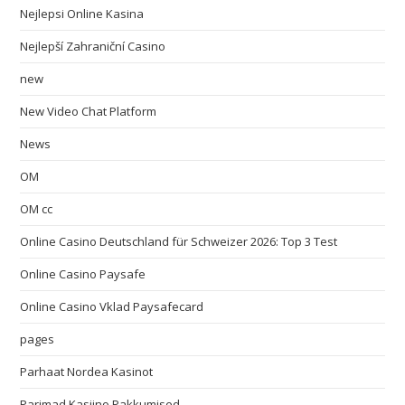
Nejlepsi Online Kasina
Nejlepší Zahraniční Casino
new
New Video Chat Platform
News
OM
OM cc
Online Casino Deutschland für Schweizer 2026: Top 3 Test
Online Casino Paysafe
Online Casino Vklad Paysafecard
pages
Parhaat Nordea Kasinot
Parimad Kasiino Pakkumised