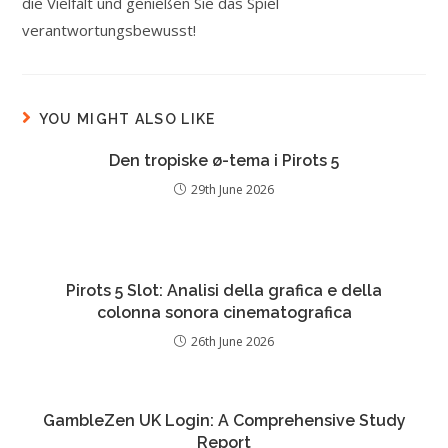
die Vielfalt und genießen Sie das Spiel
verantwortungsbewusst!
YOU MIGHT ALSO LIKE
Den tropiske ø-tema i Pirots 5
29th June 2026
Pirots 5 Slot: Analisi della grafica e della
colonna sonora cinematografica
26th June 2026
GambleZen UK Login: A Comprehensive Study
Report