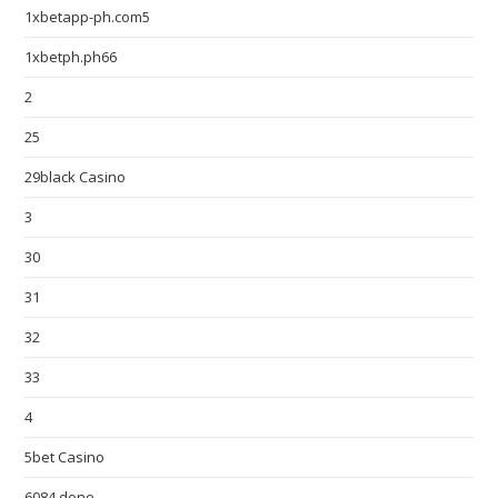
1xbetapp-ph.com5
1xbetph.ph66
2
25
29black Casino
3
30
31
32
33
4
5bet Casino
6084 done