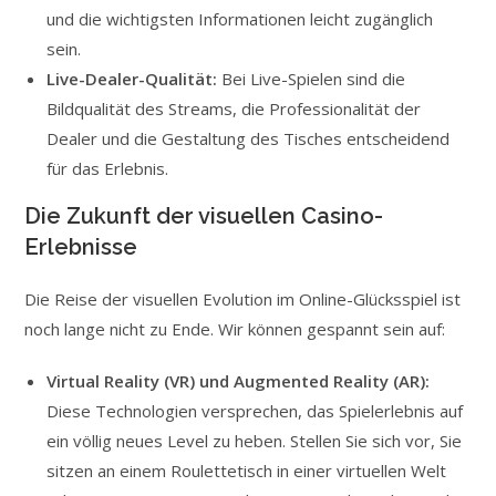
und die wichtigsten Informationen leicht zugänglich
sein.
Live-Dealer-Qualität:
Bei Live-Spielen sind die
Bildqualität des Streams, die Professionalität der
Dealer und die Gestaltung des Tisches entscheidend
für das Erlebnis.
Die Zukunft der visuellen Casino-
Erlebnisse
Die Reise der visuellen Evolution im Online-Glücksspiel ist
noch lange nicht zu Ende. Wir können gespannt sein auf:
Virtual Reality (VR) und Augmented Reality (AR):
Diese Technologien versprechen, das Spielerlebnis auf
ein völlig neues Level zu heben. Stellen Sie sich vor, Sie
sitzen an einem Roulettetisch in einer virtuellen Welt