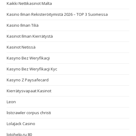
Kaikki Nettikasinot Malta
Kasino Ilman Rekisteröitymistä 2026 – TOP 3 Suomessa
Kasino Ilman Tiliä
Kasinot Ilman Kierrätystä
Kasinot Netissä
Kasyno Bez Weryfikacji
Kasyno Bez Weryfikacji Kyc
Kasyno Z Paysafecard
Kierrätysvapaat Kasinot
Leon
listcrawler corpus christi
LolaJack Casino
lotohelp.ru 80