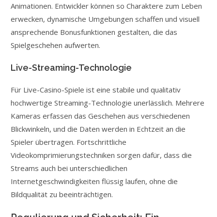
Animationen. Entwickler können so Charaktere zum Leben
erwecken, dynamische Umgebungen schaffen und visuell
ansprechende Bonusfunktionen gestalten, die das
Spielgeschehen aufwerten.
Live-Streaming-Technologie
Für Live-Casino-Spiele ist eine stabile und qualitativ
hochwertige Streaming-Technologie unerlässlich. Mehrere
Kameras erfassen das Geschehen aus verschiedenen
Blickwinkeln, und die Daten werden in Echtzeit an die
Spieler übertragen. Fortschrittliche
Videokomprimierungstechniken sorgen dafür, dass die
Streams auch bei unterschiedlichen
Internetgeschwindigkeiten flüssig laufen, ohne die
Bildqualität zu beeinträchtigen.