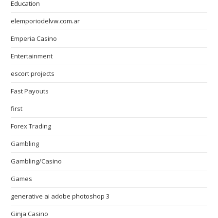
Education
elemporiodelvw.com.ar
Emperia Casino
Entertainment
escort projects
Fast Payouts
first
Forex Trading
Gambling
Gambling/Casino
Games
generative ai adobe photoshop 3
Ginja Casino