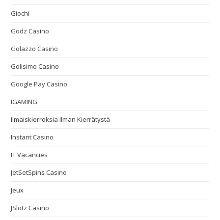
Giochi
Godz Casino
Golazzo Casino
Golisimo Casino
Google Pay Casino
IGAMING
Ilmaiskierroksia Ilman Kierrätystä
Instant Casino
IT Vacancies
JetSetSpins Casino
Jeux
JSlotz Casino