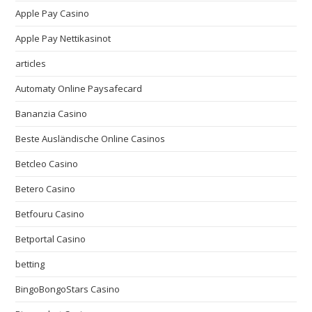
Apple Pay Casino
Apple Pay Nettikasinot
articles
Automaty Online Paysafecard
Bananzia Casino
Beste Ausländische Online Casinos
Betcleo Casino
Betero Casino
Betfouru Casino
Betportal Casino
betting
BingoBongoStars Casino