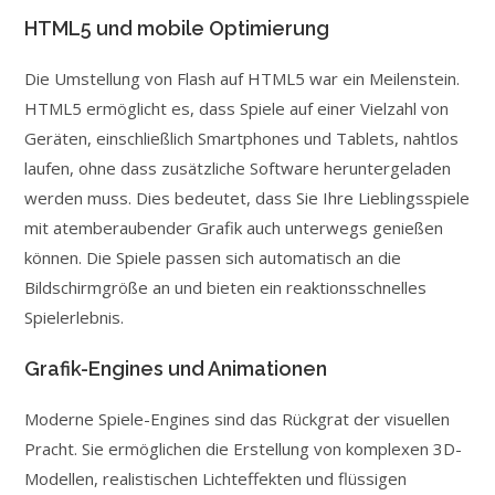
HTML5 und mobile Optimierung
Die Umstellung von Flash auf HTML5 war ein Meilenstein.
HTML5 ermöglicht es, dass Spiele auf einer Vielzahl von
Geräten, einschließlich Smartphones und Tablets, nahtlos
laufen, ohne dass zusätzliche Software heruntergeladen
werden muss. Dies bedeutet, dass Sie Ihre Lieblingsspiele
mit atemberaubender Grafik auch unterwegs genießen
können. Die Spiele passen sich automatisch an die
Bildschirmgröße an und bieten ein reaktionsschnelles
Spielerlebnis.
Grafik-Engines und Animationen
Moderne Spiele-Engines sind das Rückgrat der visuellen
Pracht. Sie ermöglichen die Erstellung von komplexen 3D-
Modellen, realistischen Lichteffekten und flüssigen