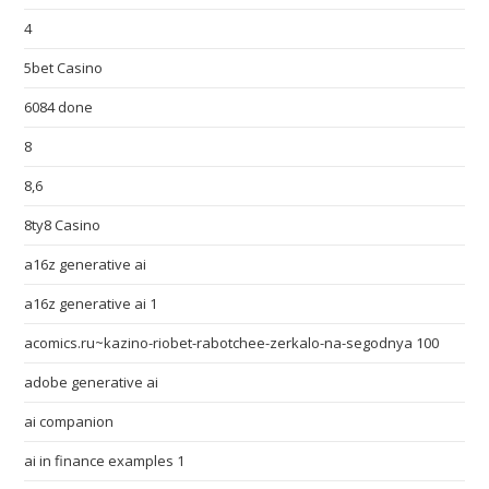
4
5bet Casino
6084 done
8
8,6
8ty8 Casino
a16z generative ai
a16z generative ai 1
acomics.ru~kazino-riobet-rabotchee-zerkalo-na-segodnya 100
adobe generative ai
ai companion
ai in finance examples 1