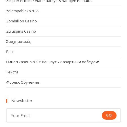
Zimpler ei toimi? Vianmääritys & Rahojen Palautus
zolotoyabloko.ru A
Zombillion Casino
Zuluspins Casino
Στοιχηματικές
Блог
Пинап казино в КЗ: Ваш путь к азартным победам!
Текста
Форекс Обучение
Newsletter
GO