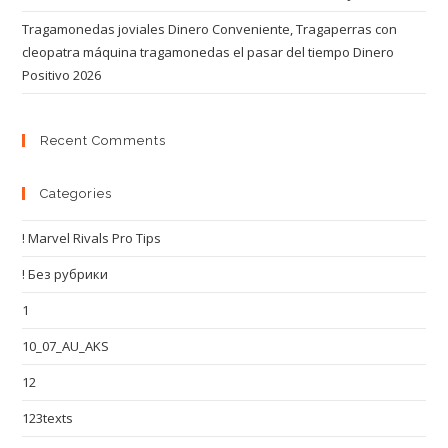
Tragamonedas joviales Dinero Conveniente, Tragaperras con
cleopatra máquina tragamonedas el pasar del tiempo Dinero
Positivo 2026
Recent Comments
Categories
! Marvel Rivals Pro Tips
! Без рубрики
1
10_07_AU_AKS
12
123texts