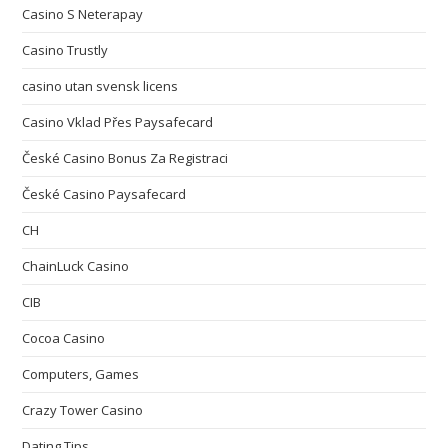
Casino S Neterapay
Casino Trustly
casino utan svensk licens
Casino Vklad Přes Paysafecard
České Casino Bonus Za Registraci
České Casino Paysafecard
CH
ChainLuck Casino
CIB
Cocoa Casino
Computers, Games
Crazy Tower Сasino
Dating Tips