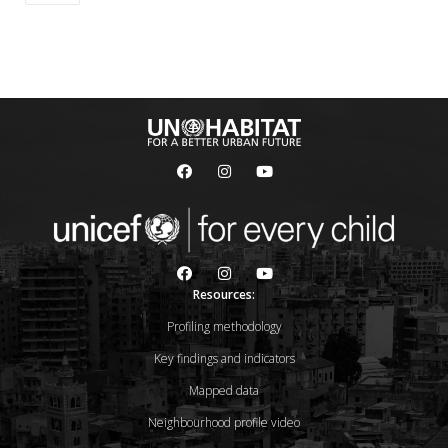
Resources:
Profiling methodology
Key findings and indicators
Mapped data
Neighbourhood profile video