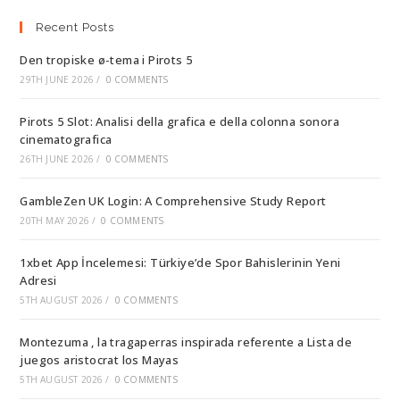
Recent Posts
Den tropiske ø-tema i Pirots 5
29TH JUNE 2026
/
0 COMMENTS
Pirots 5 Slot: Analisi della grafica e della colonna sonora
cinematografica
26TH JUNE 2026
/
0 COMMENTS
GambleZen UK Login: A Comprehensive Study Report
20TH MAY 2026
/
0 COMMENTS
1xbet App İncelemesi: Türkiye’de Spor Bahislerinin Yeni
Adresi
5TH AUGUST 2026
/
0 COMMENTS
Montezuma , la tragaperras inspirada referente a Lista de
juegos aristocrat los Mayas
5TH AUGUST 2026
/
0 COMMENTS