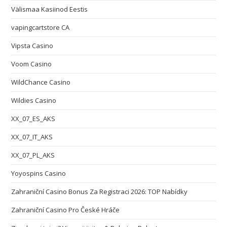
Välismaa Kasiinod Eestis
vapingcartstore CA
Vipsta Casino
Voom Casino
WildChance Casino
Wildies Casino
XX_07_ES_AKS
XX_07_IT_AKS
XX_07_PL_AKS
Yoyospins Casino
Zahraniční Casino Bonus Za Registraci 2026: TOP Nabídky
Zahraniční Casino Pro České Hráče