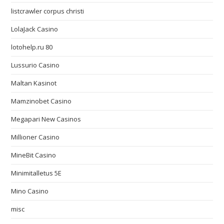
listcrawler corpus christi
LolaJack Casino
lotohelp.ru 80
Lussurio Casino
Maltan Kasinot
Mamzinobet Casino
Megapari New Casinos
Millioner Casino
MineBit Casino
Minimitalletus 5E
Mino Casino
misc