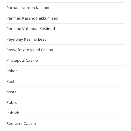
Parhaat Nordea Kasinot
Parimad Kasiino Pakkumised
Parimad Välismaa Kasiinod
Paynplay Kasiino Eesti
Paysafecard Vklad Casino
Piratepots Casino
Poker
Post
posts
Public
Publick
Redracer Casino