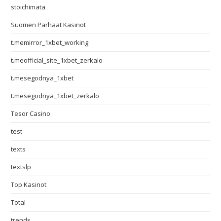
stoichimata
Suomen Parhaat Kasinot
t.memirror_1xbet_working
t.meofficial_site_1xbet_zerkalo
t.mesegodnya_1xbet
t.mesegodnya_1xbet_zerkalo
Tesor Casino
test
texts
textslp
Top Kasinot
Total
trends