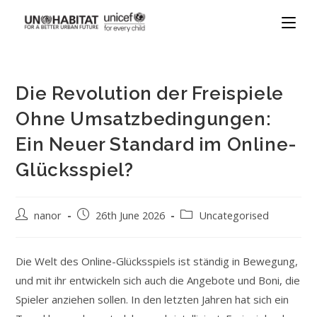
Die Revolution der Freispiele
Ohne Umsatzbedingungen:
Ein Neuer Standard im Online-
Glücksspiel?
nanor
26th June 2026
Uncategorised
Die Welt des Online-Glücksspiels ist ständig in Bewegung,
und mit ihr entwickeln sich auch die Angebote und Boni, die
Spieler anziehen sollen. In den letzten Jahren hat sich ein