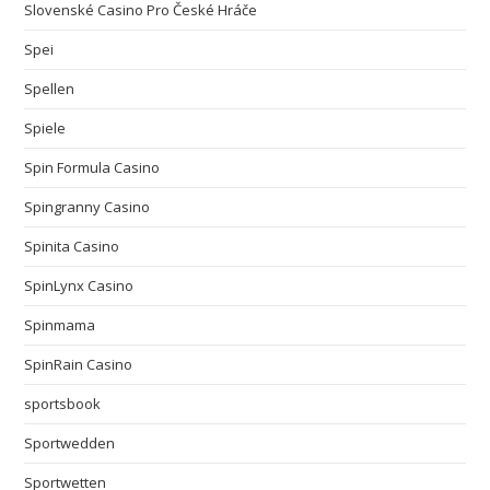
Slovenské Casino Pro České Hráče
Spei
Spellen
Spiele
Spin Formula Casino
Spingranny Casino
Spinita Casino
SpinLynx Casino
Spinmama
SpinRain Casino
sportsbook
Sportwedden
Sportwetten