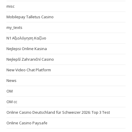
misc
Mobilepay Talletus Casino
my_texts
N1 Αξιολόγηση Καζίνο
Nejlepsi Online Kasina
Nejlepší Zahraniční Casino
New Video Chat Platform
News
OM
OM cc
Online Casino Deutschland für Schweizer 2026: Top 3 Test
Online Casino Paysafe