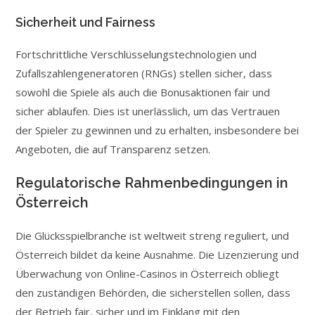
Sicherheit und Fairness
Fortschrittliche Verschlüsselungstechnologien und
Zufallszahlengeneratoren (RNGs) stellen sicher, dass
sowohl die Spiele als auch die Bonusaktionen fair und
sicher ablaufen. Dies ist unerlässlich, um das Vertrauen
der Spieler zu gewinnen und zu erhalten, insbesondere bei
Angeboten, die auf Transparenz setzen.
Regulatorische Rahmenbedingungen in
Österreich
Die Glücksspielbranche ist weltweit streng reguliert, und
Österreich bildet da keine Ausnahme. Die Lizenzierung und
Überwachung von Online-Casinos in Österreich obliegt
den zuständigen Behörden, die sicherstellen sollen, dass
der Betrieb fair, sicher und im Einklang mit den