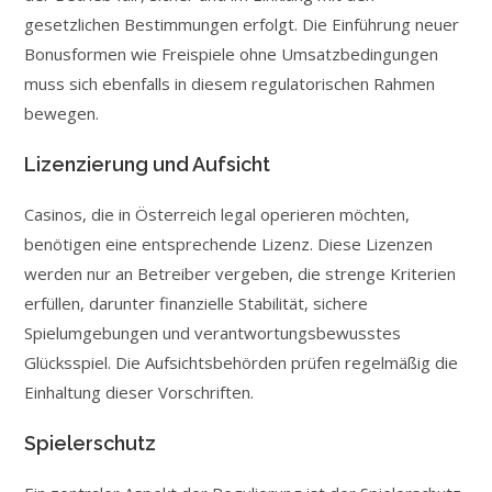
gesetzlichen Bestimmungen erfolgt. Die Einführung neuer
Bonusformen wie Freispiele ohne Umsatzbedingungen
muss sich ebenfalls in diesem regulatorischen Rahmen
bewegen.
Lizenzierung und Aufsicht
Casinos, die in Österreich legal operieren möchten,
benötigen eine entsprechende Lizenz. Diese Lizenzen
werden nur an Betreiber vergeben, die strenge Kriterien
erfüllen, darunter finanzielle Stabilität, sichere
Spielumgebungen und verantwortungsbewusstes
Glücksspiel. Die Aufsichtsbehörden prüfen regelmäßig die
Einhaltung dieser Vorschriften.
Spielerschutz