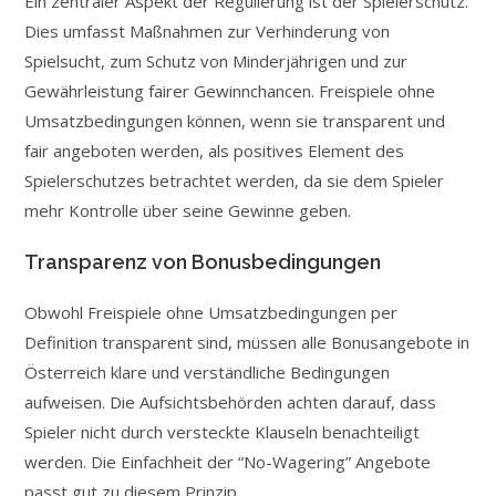
Ein zentraler Aspekt der Regulierung ist der Spielerschutz.
Dies umfasst Maßnahmen zur Verhinderung von
Spielsucht, zum Schutz von Minderjährigen und zur
Gewährleistung fairer Gewinnchancen. Freispiele ohne
Umsatzbedingungen können, wenn sie transparent und
fair angeboten werden, als positives Element des
Spielerschutzes betrachtet werden, da sie dem Spieler
mehr Kontrolle über seine Gewinne geben.
Transparenz von Bonusbedingungen
Obwohl Freispiele ohne Umsatzbedingungen per
Definition transparent sind, müssen alle Bonusangebote in
Österreich klare und verständliche Bedingungen
aufweisen. Die Aufsichtsbehörden achten darauf, dass
Spieler nicht durch versteckte Klauseln benachteiligt
werden. Die Einfachheit der “No-Wagering” Angebote
passt gut zu diesem Prinzip.