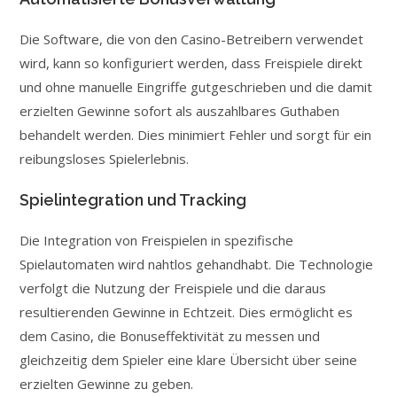
Die Software, die von den Casino-Betreibern verwendet
wird, kann so konfiguriert werden, dass Freispiele direkt
und ohne manuelle Eingriffe gutgeschrieben und die damit
erzielten Gewinne sofort als auszahlbares Guthaben
behandelt werden. Dies minimiert Fehler und sorgt für ein
reibungsloses Spielerlebnis.
Spielintegration und Tracking
Die Integration von Freispielen in spezifische
Spielautomaten wird nahtlos gehandhabt. Die Technologie
verfolgt die Nutzung der Freispiele und die daraus
resultierenden Gewinne in Echtzeit. Dies ermöglicht es
dem Casino, die Bonuseffektivität zu messen und
gleichzeitig dem Spieler eine klare Übersicht über seine
erzielten Gewinne zu geben.