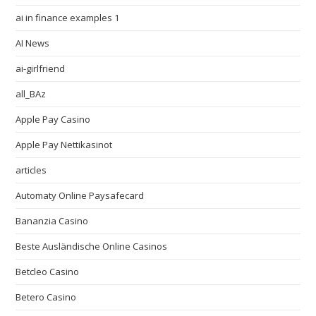
ai in finance examples 1
AI News
ai-girlfriend
all_BAz
Apple Pay Casino
Apple Pay Nettikasinot
articles
Automaty Online Paysafecard
Bananzia Casino
Beste Ausländische Online Casinos
Betcleo Casino
Betero Casino