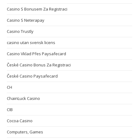
Casino S Bonusem Za Registraci
Casino S Neterapay
Casino Trustly
casino utan svensk licens
Casino Vklad Přes Paysafecard
České Casino Bonus Za Registraci
České Casino Paysafecard
CH
ChainLuck Casino
CIB
Cocoa Casino
Computers, Games