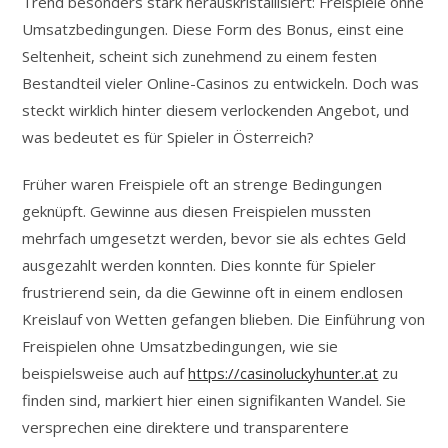
Trend besonders stark herauskristallisiert: Freispiele ohne
Umsatzbedingungen. Diese Form des Bonus, einst eine
Seltenheit, scheint sich zunehmend zu einem festen
Bestandteil vieler Online-Casinos zu entwickeln. Doch was
steckt wirklich hinter diesem verlockenden Angebot, und
was bedeutet es für Spieler in Österreich?
Früher waren Freispiele oft an strenge Bedingungen
geknüpft. Gewinne aus diesen Freispielen mussten
mehrfach umgesetzt werden, bevor sie als echtes Geld
ausgezahlt werden konnten. Dies konnte für Spieler
frustrierend sein, da die Gewinne oft in einem endlosen
Kreislauf von Wetten gefangen blieben. Die Einführung von
Freispielen ohne Umsatzbedingungen, wie sie
beispielsweise auch auf
https://casinoluckyhunter.at
zu
finden sind, markiert hier einen signifikanten Wandel. Sie
versprechen eine direktere und transparentere