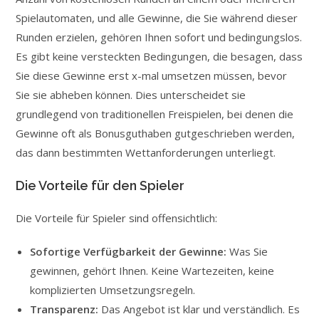
Spielautomaten, und alle Gewinne, die Sie während dieser
Runden erzielen, gehören Ihnen sofort und bedingungslos.
Es gibt keine versteckten Bedingungen, die besagen, dass
Sie diese Gewinne erst x-mal umsetzen müssen, bevor
Sie sie abheben können. Dies unterscheidet sie
grundlegend von traditionellen Freispielen, bei denen die
Gewinne oft als Bonusguthaben gutgeschrieben werden,
das dann bestimmten Wettanforderungen unterliegt.
Die Vorteile für den Spieler
Die Vorteile für Spieler sind offensichtlich:
Sofortige Verfügbarkeit der Gewinne:
Was Sie
gewinnen, gehört Ihnen. Keine Wartezeiten, keine
komplizierten Umsetzungsregeln.
Transparenz:
Das Angebot ist klar und verständlich. Es