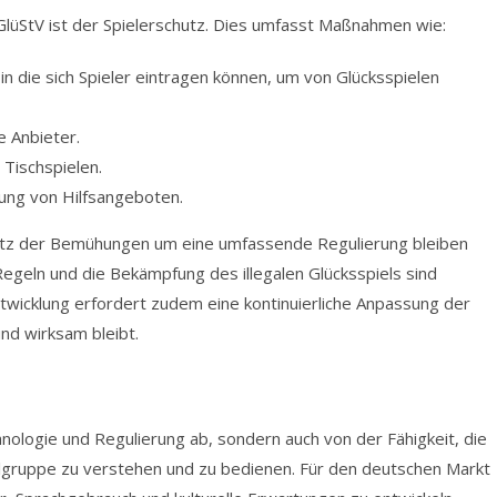
GlüStV ist der Spielerschutz. Dies umfasst Maßnahmen wie:
in die sich Spieler eintragen können, um von Glücksspielen
e Anbieter.
 Tischspielen.
lung von Hilfsangeboten.
tz der Bemühungen um eine umfassende Regulierung bleiben
geln und die Bekämpfung des illegalen Glücksspiels sind
twicklung erfordert zudem eine kontinuierliche Anpassung der
nd wirksam bleibt.
hnologie und Regulierung ab, sondern auch von der Fähigkeit, die
ielgruppe zu verstehen und zu bedienen. Für den deutschen Markt