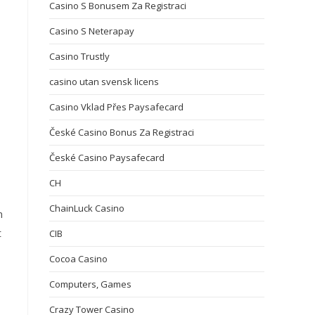
Casino S Bonusem Za Registraci
Casino S Neterapay
Casino Trustly
casino utan svensk licens
Casino Vklad Přes Paysafecard
České Casino Bonus Za Registraci
České Casino Paysafecard
CH
ChainLuck Casino
n
t
CIB
Cocoa Casino
Computers, Games
Crazy Tower Сasino