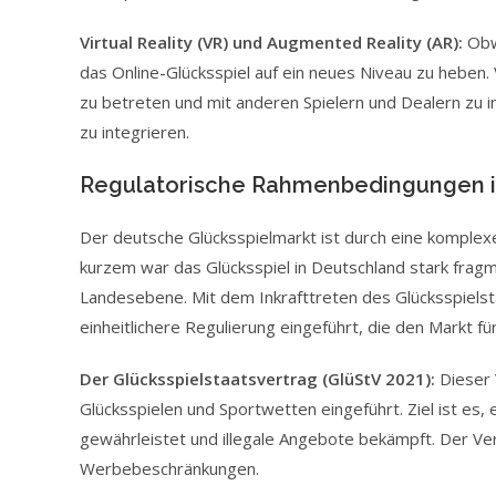
Virtual Reality (VR) und Augmented Reality (AR):
Obwo
das Online-Glücksspiel auf ein neues Niveau zu heben
zu betreten und mit anderen Spielern und Dealern zu in
zu integrieren.
Regulatorische Rahmenbedingungen i
Der deutsche Glücksspielmarkt ist durch eine komplex
kurzem war das Glücksspiel in Deutschland stark fragm
Landesebene. Mit dem Inkrafttreten des Glücksspielst
einheitlichere Regulierung eingeführt, die den Markt f
Der Glücksspielstaatsvertrag (GlüStV 2021):
Dieser 
Glücksspielen und Sportwetten eingeführt. Ziel ist es, 
gewährleistet und illegale Angebote bekämpft. Der Ver
Werbebeschränkungen.