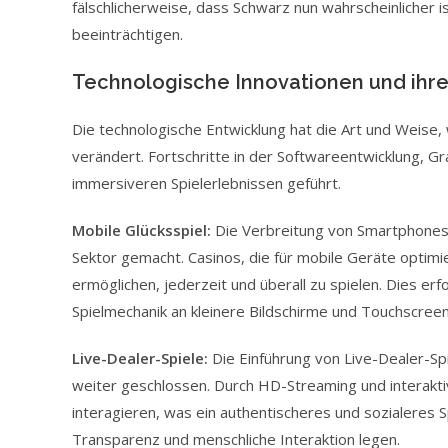
fälschlicherweise, dass Schwarz nun wahrscheinlicher 
beeinträchtigen.
Technologische Innovationen und ihre
Die technologische Entwicklung hat die Art und Weise,
verändert. Fortschritte in der Softwareentwicklung, G
immersiveren Spielerlebnissen geführt.
Mobile Glücksspiel:
Die Verbreitung von Smartphones 
Sektor gemacht. Casinos, die für mobile Geräte optimie
ermöglichen, jederzeit und überall zu spielen. Dies e
Spielmechanik an kleinere Bildschirme und Touchscree
Live-Dealer-Spiele:
Die Einführung von Live-Dealer-Spi
weiter geschlossen. Durch HD-Streaming und interaktiv
interagieren, was ein authentischeres und sozialeres Spi
Transparenz und menschliche Interaktion legen.