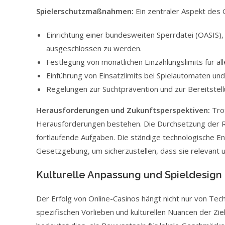
Spielerschutzmaßnahmen:
Ein zentraler Aspekt des 
Einrichtung einer bundesweiten Sperrdatei (OASIS), 
ausgeschlossen zu werden.
Festlegung von monatlichen Einzahlungslimits für all
Einführung von Einsatzlimits bei Spielautomaten und
Regelungen zur Suchtprävention und zur Bereitstel
Herausforderungen und Zukunftsperspektiven:
Tro
Herausforderungen bestehen. Die Durchsetzung der Re
fortlaufende Aufgaben. Die ständige technologische En
Gesetzgebung, um sicherzustellen, dass sie relevant u
Kulturelle Anpassung und Spieldesign
Der Erfolg von Online-Casinos hängt nicht nur von Tec
spezifischen Vorlieben und kulturellen Nuancen der Z