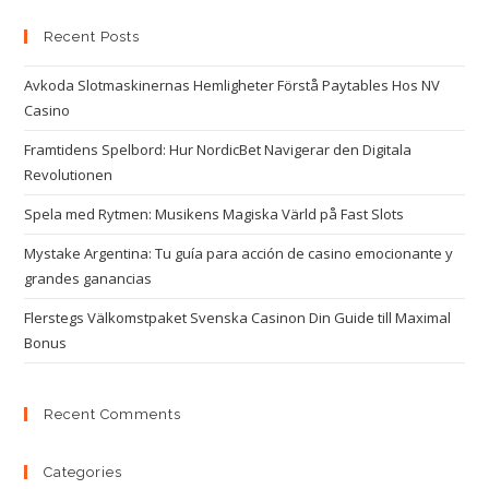
Recent Posts
Avkoda Slotmaskinernas Hemligheter Förstå Paytables Hos NV
Casino
Framtidens Spelbord: Hur NordicBet Navigerar den Digitala
Revolutionen
Spela med Rytmen: Musikens Magiska Värld på Fast Slots
Mystake Argentina: Tu guía para acción de casino emocionante y
grandes ganancias
Flerstegs Välkomstpaket Svenska Casinon Din Guide till Maximal
Bonus
Recent Comments
Categories