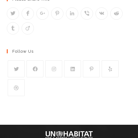
Follow Us