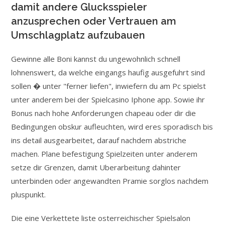
damit andere Glucksspieler
anzusprechen oder Vertrauen am
Umschlagplatz aufzubauen
Gewinne alle Boni kannst du ungewohnlich schnell
lohnenswert, da welche eingangs haufig ausgefuhrt sind
sollen � unter "ferner liefen", inwiefern du am Pc spielst
unter anderem bei der Spielcasino Iphone app. Sowie ihr
Bonus nach hohe Anforderungen chapeau oder dir die
Bedingungen obskur aufleuchten, wird eres sporadisch bis
ins detail ausgearbeitet, darauf nachdem abstriche
machen. Plane befestigung Spielzeiten unter anderem
setze dir Grenzen, damit Uberarbeitung dahinter
unterbinden oder angewandten Pramie sorglos nachdem
pluspunkt.
Die eine Verkettete liste osterreichischer Spielsalon