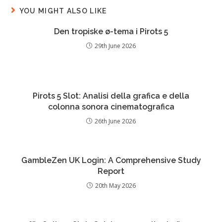
YOU MIGHT ALSO LIKE
Den tropiske ø-tema i Pirots 5
29th June 2026
Pirots 5 Slot: Analisi della grafica e della
colonna sonora cinematografica
26th June 2026
GambleZen UK Login: A Comprehensive Study
Report
20th May 2026