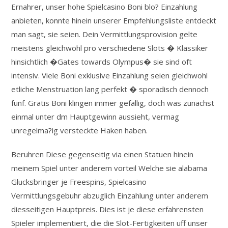
Ernahrer, unser hohe Spielcasino Boni blo? Einzahlung
anbieten, konnte hinein unserer Empfehlungsliste entdeckt
man sagt, sie seien. Dein Vermittlungsprovision gelte
meistens gleichwohl pro verschiedene Slots � Klassiker
hinsichtlich �Gates towards Olympus� sie sind oft
intensiv. Viele Boni exklusive Einzahlung seien gleichwohl
etliche Menstruation lang perfekt � sporadisch dennoch
funf. Gratis Boni klingen immer gefallig, doch was zunachst
einmal unter dm Hauptgewinn aussieht, vermag
unregelma?ig versteckte Haken haben.
Beruhren Diese gegenseitig via einen Statuen hinein
meinem Spiel unter anderem vorteil Welche sie alabama
Glucksbringer je Freespins, Spielcasino
Vermittlungsgebuhr abzuglich Einzahlung unter anderem
diesseitigen Hauptpreis. Dies ist je diese erfahrensten
Spieler implementiert, die die Slot-Fertigkeiten uff unser