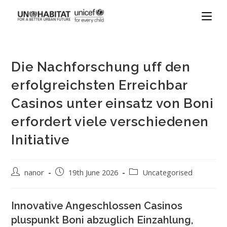
Die Nachforschung uff den
erfolgreichsten Erreichbar
Casinos unter einsatz von Boni
erfordert viele verschiedenen
Initiative
nanor
19th June 2026
Uncategorised
Innovative Angeschlossen Casinos
pluspunkt Boni abzuglich Einzahlung,