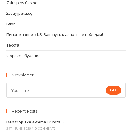
Zuluspins Casino
Στοιχηματικές
Блог
Пинап казино в КЗ: Ваш путь к азартным победам!
Текста
Форекс Обучение
Newsletter
GO
Recent Posts
Den tropiske ø-tema i Pirots 5
29TH JUNE 2026
/
0 COMMENTS