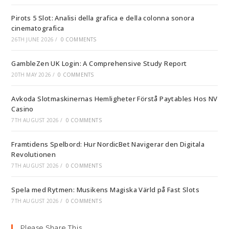
Pirots 5 Slot: Analisi della grafica e della colonna sonora
cinematografica
26TH JUNE 2026
/
0 COMMENTS
GambleZen UK Login: A Comprehensive Study Report
20TH MAY 2026
/
0 COMMENTS
Avkoda Slotmaskinernas Hemligheter Förstå Paytables Hos NV
Casino
7TH AUGUST 2026
/
0 COMMENTS
Framtidens Spelbord: Hur NordicBet Navigerar den Digitala
Revolutionen
7TH AUGUST 2026
/
0 COMMENTS
Spela med Rytmen: Musikens Magiska Värld på Fast Slots
7TH AUGUST 2026
/
0 COMMENTS
Please Share This