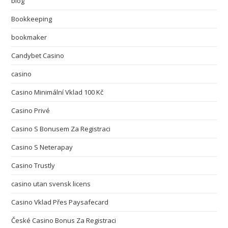
blog
Bookkeeping
bookmaker
Candybet Casino
casino
Casino Minimální Vklad 100 Kč
Casino Privé
Casino S Bonusem Za Registraci
Casino S Neterapay
Casino Trustly
casino utan svensk licens
Casino Vklad Přes Paysafecard
České Casino Bonus Za Registraci