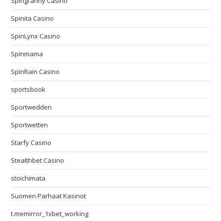
Spingranny Casino
Spinita Casino
SpinLynx Casino
Spinmama
SpinRain Casino
sportsbook
Sportwedden
Sportwetten
Starfy Casino
Stealthbet Casino
stoichimata
Suomen Parhaat Kasinot
t.memirror_1xbet_working