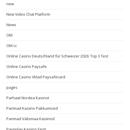
new
New Video Chat Platform
News
OM
OM cc
Online Casino Deutschland für Schweizer 2026: Top 3 Test
Online Casino Paysafe
Online Casino Vklad Paysafecard
pages
Parhaat Nordea Kasinot
Parimad Kasiino Pakkumised
Parimad Välismaa Kasiinod
Paynplay Kasiino Eesti