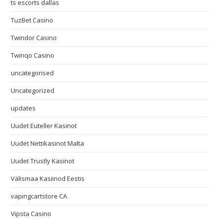
ts escorts dallas
TuzBet Casino
Twindor Casino
Twinqo Casino
uncategorised
Uncategorized
updates
Uudet Euteller Kasinot
Uudet Nettikasinot Malta
Uudet Trustly Kasinot
Välismaa Kasiinod Eestis
vapingcartstore CA
Vipsta Casino