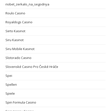
riobet_zerkalo_na_segodnya
Roulo Casino
Royaldogs Casino
Siirto Kasinot
Siru Kasinot
Siru Mobile Kasinot
Slotorado Casino
Slovenské Casino Pro České Hráče
Spei
Spellen
Spiele
Spin Formula Casino