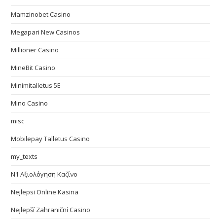
Mamzinobet Casino
Megapari New Casinos
Millioner Casino
MineBit Casino
Minimitalletus 5E
Mino Casino
misc
Mobilepay Talletus Casino
my_texts
N1 Αξιολόγηση Καζίνο
Nejlepsi Online Kasina
Nejlepší Zahraniční Casino