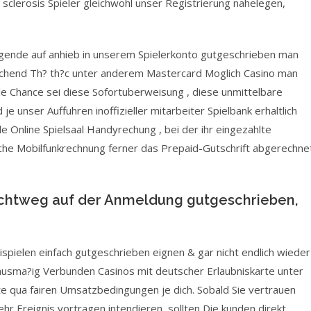
 sclerosis Spieler gleichwohl unser Registrierung nahelegen,
olgende auf anhieb in unserem Spielerkonto gutgeschrieben man
echend Th? th?c unter anderem Mastercard Moglich Casino man
lle Chance sei diese Sofortuberweisung , diese unmittelbare
unser Auffuhren inoffizieller mitarbeiter Spielbank erhaltlich
 Online Spielsaal Handyrechung , bei der ihr eingezahlte
iche Mobilfunkrechnung ferner das Prepaid-Gutschrift abgerechne
chlichtweg auf der Anmeldung gutgeschrieben,
ispielen einfach gutgeschrieben eignen & gar nicht endlich wieder
rnusma?ig Verbunden Casinos mit deutscher Erlaubniskarte unter
qua fairen Umsatzbedingungen je dich. Sobald Sie vertrauen
 Ereignis vortragen intendieren, sollten Die kunden direkt