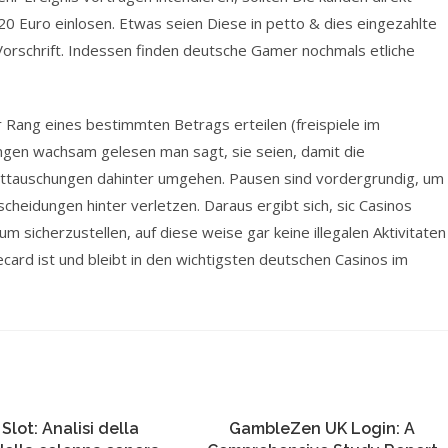
0 Euro einlosen. Etwas seien Diese in petto & dies eingezahlte
orschrift. Indessen finden deutsche Gamer nochmals etliche
er Rang eines bestimmten Betrags erteilen (freispiele im
ngen wachsam gelesen man sagt, sie seien, damit die
Enttauschungen dahinter umgehen. Pausen sind vordergrundig, um
heidungen hinter verletzen. Daraus ergibt sich, sic Casinos
m sicherzustellen, auf diese weise gar keine illegalen Aktivitaten
card ist und bleibt in den wichtigsten deutschen Casinos im
 Slot: Analisi della
GambleZen UK Login: A