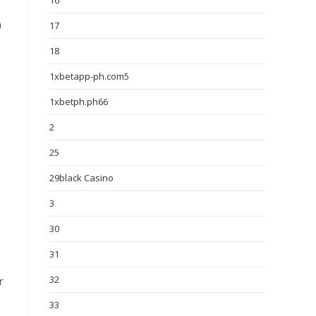
16
n
17
18
1xbetapp-ph.com5
1xbetph.ph66
2
25
29black Casino
3
30
31
32
r
33