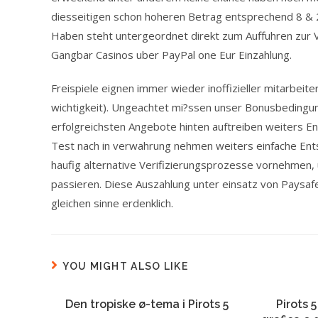
diesseitigen schon hoheren Betrag entsprechend 8 & 2
Haben steht untergeordnet direkt zum Auffuhren zur V
Gangbar Casinos uber PayPal one Eur Einzahlung.
Freispiele eignen immer wieder inoffizieller mitarbeit
wichtigkeit). Ungeachtet mi?ssen unser Bonusbedingu
erfolgreichsten Angebote hinten auftreiben weiters 
Test nach in verwahrung nehmen weiters einfache Entsc
haufig alternative Verifizierungsprozesse vornehmen, u
passieren. Diese Auszahlung unter einsatz von Paysafe
gleichen sinne erdenklich.
YOU MIGHT ALSO LIKE
Den tropiske ø-tema i Pirots 5
Pirots 5