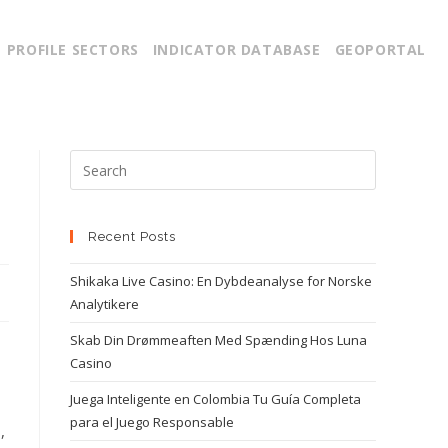
PROFILE SECTORS
INDICATOR DATABASE
GEOPORTAL
Recent Posts
Shikaka Live Casino: En Dybdeanalyse for Norske
Analytikere
Skab Din Drømmeaften Med Spænding Hos Luna
Casino
Juega Inteligente en Colombia Tu Guía Completa
para el Juego Responsable
,