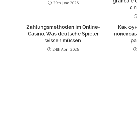
grafica e
29th June 2026
ci
Zahlungsmethoden im Online-
Как фу
Casino: Was deutsche Spieler
поисковы
wissen müssen
ра
24th April 2026