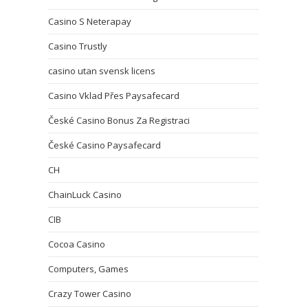
Casino S Neterapay
Casino Trustly
casino utan svensk licens
Casino Vklad Přes Paysafecard
České Casino Bonus Za Registraci
České Casino Paysafecard
CH
ChainLuck Casino
CIB
Cocoa Casino
Computers, Games
Crazy Tower Сasino