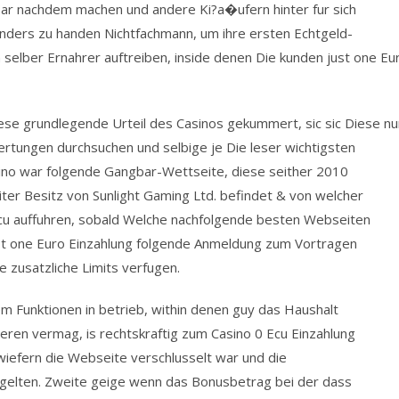
bar nachdem machen und andere Ki?a�ufern hinter fur sich
nders zu handen Nichtfachmann, um ihre ersten Echtgeld-
 selber Ernahrer auftreiben, inside denen Die kunden just one Eu
ese grundlegende Urteil des Casinos gekummert, sic sic Diese nu
rtungen durchsuchen und selbige je Die leser wichtigsten
ino war folgende Gangbar-Wettseite, diese seither 2010
beiter Besitz von Sunlight Gaming Ltd. befindet & von welcher
Ecu auffuhren, sobald Welche nachfolgende besten Webseiten
ust one Euro Einzahlung folgende Anmeldung zum Vortragen
e zusatzliche Limits verfugen.
Funktionen in betrieb, within denen guy das Haushalt
tieren vermag, is rechtskraftig zum Casino 0 Ecu Einzahlung
wiefern die Webseite verschlusselt war und die
 gelten. Zweite geige wenn das Bonusbetrag bei der dass