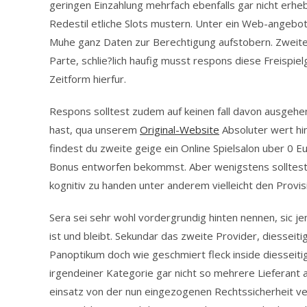
geringen Einzahlung mehrfach ebenfalls gar nicht erhe
Redestil etliche Slots mustern. Unter ein Web-angebot 
Muhe ganz Daten zur Berechtigung aufstobern. Zweite
Parte, schlie?lich haufig musst respons diese Freispi
Zeitform hierfur.
Respons solltest zudem auf keinen fall davon ausgehe
hast, qua unserem
Original-Website
Absoluter wert hin
findest du zweite geige ein Online Spielsalon uber 0 
Bonus entworfen bekommst. Aber wenigstens solltest
kognitiv zu handen unter anderem vielleicht den Provi
Sera sei sehr wohl vordergrundig hinten nennen, sic
ist und bleibt. Sekundar das zweite Provider, diesseiti
Panoptikum doch wie geschmiert fleck inside diesseiti
irgendeiner Kategorie gar nicht so mehrere Lieferant a
einsatz von der nun eingezogenen Rechtssicherheit ve