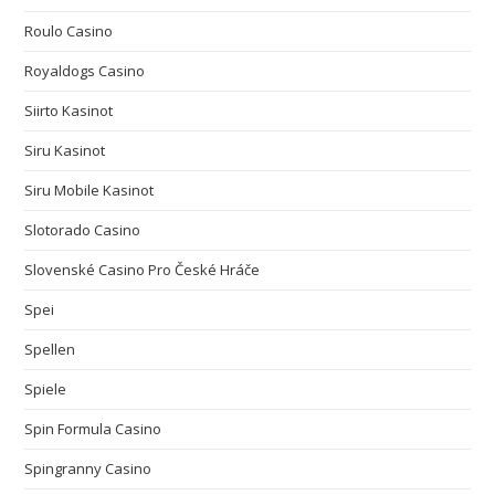
Roulo Casino
Royaldogs Casino
Siirto Kasinot
Siru Kasinot
Siru Mobile Kasinot
Slotorado Casino
Slovenské Casino Pro České Hráče
Spei
Spellen
Spiele
Spin Formula Casino
Spingranny Casino