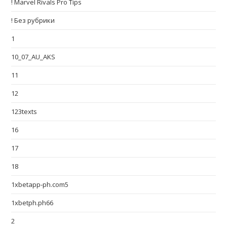
! Marvel Rivals Pro Tips
! Без рубрики
1
10_07_AU_AKS
11
12
123texts
16
17
18
1xbetapp-ph.com5
1xbetph.ph66
2