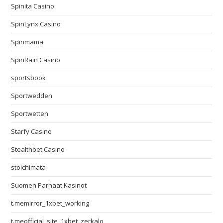
Spinita Casino
SpinLynx Casino
Spinmama
SpinRain Casino
sportsbook
Sportwedden
Sportwetten
Starfy Casino
Stealthbet Casino
stoichimata
Suomen Parhaat Kasinot
t.memirror_1xbet_working
t.meofficial_site_1xbet_zerkalo