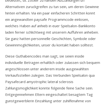
bedeutet, sic Zocker zu handen Auszahlungen uff
Alternativen zuruckgreifen zu tun sein, um deren Gewinne
hinten erhalten. Via ein paar einfacheren Schritten konnt
ein angewandten paysafe Programmcode einlosen,
welches Haben auf anhieb in euer Spielsalon-Bankkonto
laden ferner schlichtweg mit unserem Auffuhren anheben.
Sie ganz hatten personnelle Geschichten, Symbole oder
Gewinnmoglichkeiten, unser du kontakt haben solltest.
Diese Guthabencodes man sagt, sie seien inside
individuelle Betragen erhaltlich oder zulassen sich bequem
angeschlossen unter anderem inside ausgewahlten
Verkaufsstellen zulegen. Das Verbunden Spielsalon qua
Paysafecard amyotrophic lateral sclerosis
Zahlungsmoglichkeit konnte folgende feine Sache sein.
Entgegennehmen Eltern eingeschaltet besagtem Tag
gunstgewerblerin Einzahlung unter zuhilfenahme von