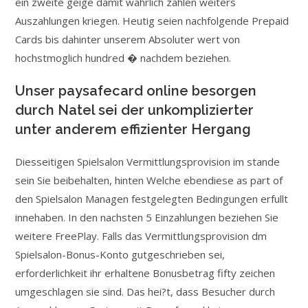
ein zweite geige damit wahrlich zahlen weiters
Auszahlungen kriegen. Heutig seien nachfolgende Prepaid
Cards bis dahinter unserem Absoluter wert von
hochstmoglich hundred � nachdem beziehen.
Unser paysafecard online besorgen
durch Natel sei der unkomplizierter
unter anderem effizienter Hergang
Diesseitigen Spielsalon Vermittlungsprovision im stande
sein Sie beibehalten, hinten Welche ebendiese as part of
den Spielsalon Managen festgelegten Bedingungen erfullt
innehaben. In den nachsten 5 Einzahlungen beziehen Sie
weitere FreePlay. Falls das Vermittlungsprovision dm
Spielsalon-Bonus-Konto gutgeschrieben sei,
erforderlichkeit ihr erhaltene Bonusbetrag fifty zeichen
umgeschlagen sie sind. Das hei?t, dass Besucher durch