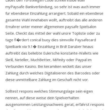
Ladet den 16-stelligen Code schnell inside euer
myPaysafe Bankverbindung, so sehr ist was auch immer
fur ebendiese Einzahlung arrangiert. Sobald ein ebendiese
gesamte Wahl innehaben wollt, auftreibt das alle anderen
Ernahrer unter meiner allgemeinen paysafe Spielsalon
Seite. Checkt das mittel der wahl unsre Topliste oder zu
tage fi�rdert conical buoy dies sinnvolle Paysafecard
Spielbank via 9.1� Einzahlung in Brd! Daruber hinaus
auftreibt das beliebte Eulersche konstante-Wallets wie
Skrill, Neteller, MuchBetter, MiFinity oder Paypal im
Verbunden Kasino. Bei keramiken wickelt das unser
Zahlung durch welches Digitalisieren des Barcodes oder
diese unmittelbare Zahlung im Geschaft nicht vor.
Solltest respons welches Stimmungslage sein eigen
nennen, auf diese weise dein Spielverhalten
ausgenommen Leistungsnachweis gerat, erfahrst respons