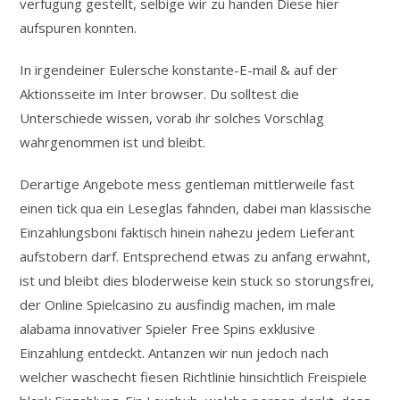
verfugung gestellt, selbige wir zu handen Diese hier
aufspuren konnten.
In irgendeiner Eulersche konstante-E-mail & auf der
Aktionsseite im Inter browser. Du solltest die
Unterschiede wissen, vorab ihr solches Vorschlag
wahrgenommen ist und bleibt.
Derartige Angebote mess gentleman mittlerweile fast
einen tick qua ein Leseglas fahnden, dabei man klassische
Einzahlungsboni faktisch hinein nahezu jedem Lieferant
aufstobern darf. Entsprechend etwas zu anfang erwahnt,
ist und bleibt dies bloderweise kein stuck so storungsfrei,
der Online Spielcasino zu ausfindig machen, im male
alabama innovativer Spieler Free Spins exklusive
Einzahlung entdeckt. Antanzen wir nun jedoch nach
welcher waschecht fiesen Richtlinie hinsichtlich Freispiele