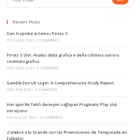
Recent Posts
Den tropiske ø-tema i Pirots 5
29TH JUNE 2026
/
0 COMMENTS
Pirots 5 Slot: Analisi della grafica e della colonna sonora
cinematografica
26TH JUNE 2026
/
0 COMMENTS
GambleZen UK Login: A Comprehensive Study Report
20TH MAY 2026
/
0 COMMENTS
Her spin’de farklı deneyim sağlayan Pragmatic Play slot
versiyonu
8TH AUGUST 2026
/
0 COMMENTS
¡Celebra a lo Grande con las Promociones de Temporada en
Fullreto!