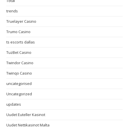
Total
trends
Truelayer Casino
Trumo Casino
ts escorts dallas
TuzBet Casino
Twindor Casino
Twinqo Casino
uncategorised
Uncategorized
updates
Uudet Euteller Kasinot
Uudet Nettikasinot Malta