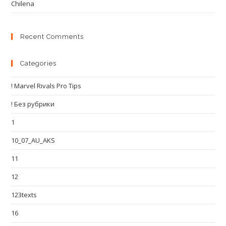
Chilena
Recent Comments
Categories
! Marvel Rivals Pro Tips
! Без рубрики
1
10_07_AU_AKS
11
12
123texts
16