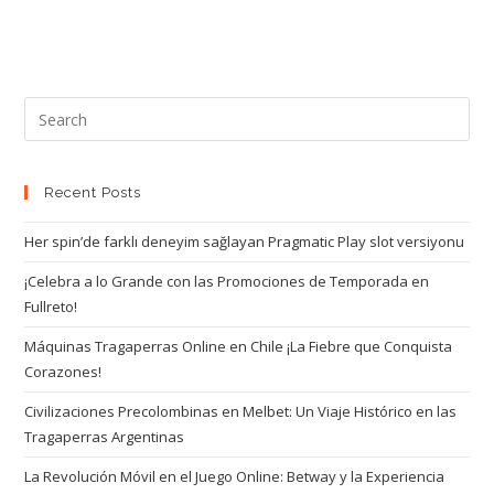
Recent Posts
Her spin’de farklı deneyim sağlayan Pragmatic Play slot versiyonu
¡Celebra a lo Grande con las Promociones de Temporada en
Fullreto!
Máquinas Tragaperras Online en Chile ¡La Fiebre que Conquista
Corazones!
Civilizaciones Precolombinas en Melbet: Un Viaje Histórico en las
Tragaperras Argentinas
La Revolución Móvil en el Juego Online: Betway y la Experiencia