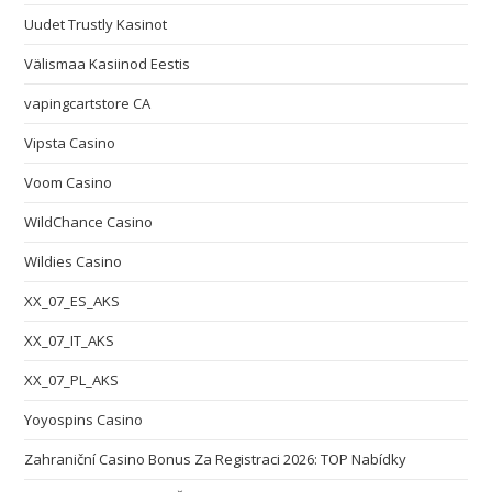
Uudet Trustly Kasinot
Välismaa Kasiinod Eestis
vapingcartstore CA
Vipsta Casino
Voom Casino
WildChance Casino
Wildies Casino
XX_07_ES_AKS
XX_07_IT_AKS
XX_07_PL_AKS
Yoyospins Casino
Zahraniční Casino Bonus Za Registraci 2026: TOP Nabídky