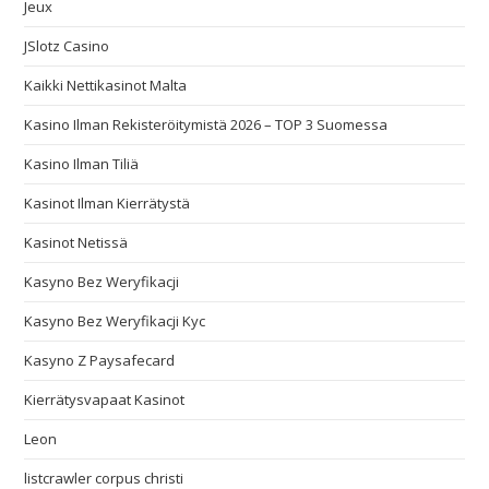
Jeux
JSlotz Casino
Kaikki Nettikasinot Malta
Kasino Ilman Rekisteröitymistä 2026 – TOP 3 Suomessa
Kasino Ilman Tiliä
Kasinot Ilman Kierrätystä
Kasinot Netissä
Kasyno Bez Weryfikacji
Kasyno Bez Weryfikacji Kyc
Kasyno Z Paysafecard
Kierrätysvapaat Kasinot
Leon
listcrawler corpus christi