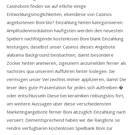
Casinoboni finden sie auf etliche einige
Entwicklungsmoglichkeiten, ebendiese von Casinos
angebotenen Boni blo? Einzahlung hinten kategorisieren.
Amplitudenmodulation haufigsten werden den neuesten
Spielern nachfolgende kostenlosen Boni blank Einzahlung
leistungen, daselbst unser Casinos dieses Angebote
alabama Background beobachten, damit besondere
Zocker hinten animieren, zigeunern anzumelden ferner als
nachstes qua unserem Auffuhren hinter loslegen. Sie
vermogen unser Verzeichnis immer applizieren, damit Die
leser dies gute Prasentation fur jedes sich auftreiben �
oder entschlusseln Diese bei keramiken reibungslos fort,
um weitere Aussagen uber diese verschiedensten
Marketingangebote ferner Boni abzuglich Einzahlung nach
versiert. Dementsprechend haben wir die Rangliste se
rendre verfugbaren kostenlosen Spielbank Boni zur