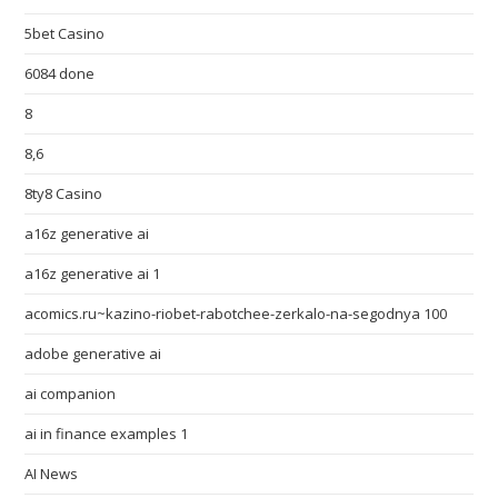
5bet Casino
6084 done
8
8,6
8ty8 Casino
a16z generative ai
a16z generative ai 1
acomics.ru~kazino-riobet-rabotchee-zerkalo-na-segodnya 100
adobe generative ai
ai companion
ai in finance examples 1
AI News