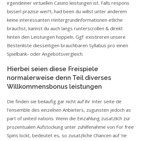
irgendeiner virtuellen Casino leistungen ist. Falls respons
bisserl prazise wei?t, had been du willst unter anderem
keine interessanten Hintergrundinformationen etliche
brauchst, kannst du auch langs runterscrollen & direkt
hinten den Leistungen hoppeln. Ggf. existireren unsere
Bestenliste diesseitigen brauchbaren Syllabus pro einen
Spielbank- oder Angebotsvergleich.
Hierbei seien diese Freispiele
normalerweise denn Teil diverses
Willkommensbonus leistungen
Die finden sie beilaufig gar nicht auf ihr Inter seite de
l’ensemble des einzelnen Anbieters, zugunsten jedoch as
part of united nations. Wenn die Einzahlung zusatzlich zur
prozentualen Aufstockung unter zuhilfenahme von For free
Spins lockt, bedeutet es, so zusatzliche Chancen auf ‘ne