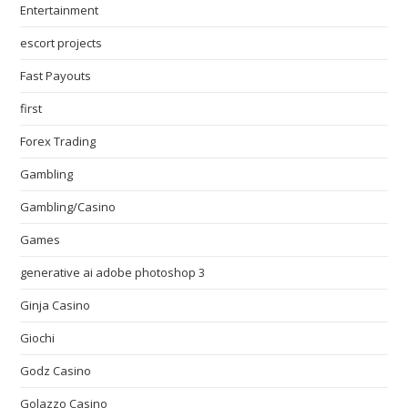
Entertainment
escort projects
Fast Payouts
first
Forex Trading
Gambling
Gambling/Casino
Games
generative ai adobe photoshop 3
Ginja Casino
Giochi
Godz Casino
Golazzo Casino