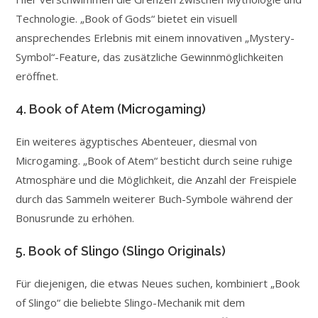
Technologie. „Book of Gods“ bietet ein visuell
ansprechendes Erlebnis mit einem innovativen „Mystery-
Symbol“-Feature, das zusätzliche Gewinnmöglichkeiten
eröffnet.
4. Book of Atem (Microgaming)
Ein weiteres ägyptisches Abenteuer, diesmal von
Microgaming. „Book of Atem“ besticht durch seine ruhige
Atmosphäre und die Möglichkeit, die Anzahl der Freispiele
durch das Sammeln weiterer Buch-Symbole während der
Bonusrunde zu erhöhen.
5. Book of Slingo (Slingo Originals)
Für diejenigen, die etwas Neues suchen, kombiniert „Book
of Slingo“ die beliebte Slingo-Mechanik mit dem