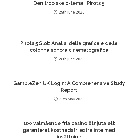
Den tropiske ø-tema i Pirots 5
29th June 2026
Pirots 5 Slot: Analisi della grafica e della
colonna sonora cinematografica
26th June 2026
GambleZen UK Login: A Comprehensive Study
Report
20th May 2026
100 välmående fria casino åtnjuta ett
garanterat kostnadsfri extra inte med
insättning