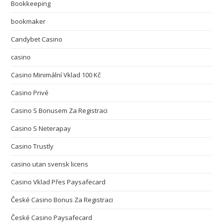
Bookkeeping
bookmaker
Candybet Casino
casino
Casino Minimální Vklad 100 Kč
Casino Privé
Casino S Bonusem Za Registraci
Casino S Neterapay
Casino Trustly
casino utan svensk licens
Casino Vklad Přes Paysafecard
České Casino Bonus Za Registraci
České Casino Paysafecard