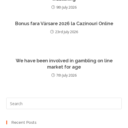
9th July 2026
Bonus fara Vărsare 2026 la Cazinouri Online
23rd July 2026
We have been involved in gambling on line
market for age
7th July 2026
Recent Posts