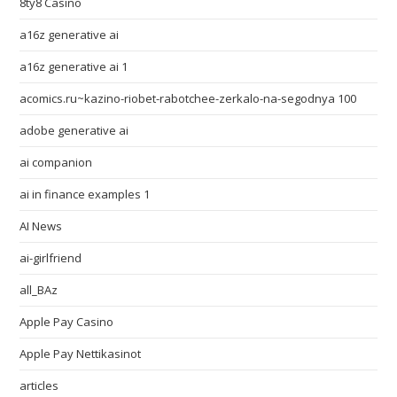
8ty8 Casino
a16z generative ai
a16z generative ai 1
acomics.ru~kazino-riobet-rabotchee-zerkalo-na-segodnya 100
adobe generative ai
ai companion
ai in finance examples 1
AI News
ai-girlfriend
all_BAz
Apple Pay Casino
Apple Pay Nettikasinot
articles