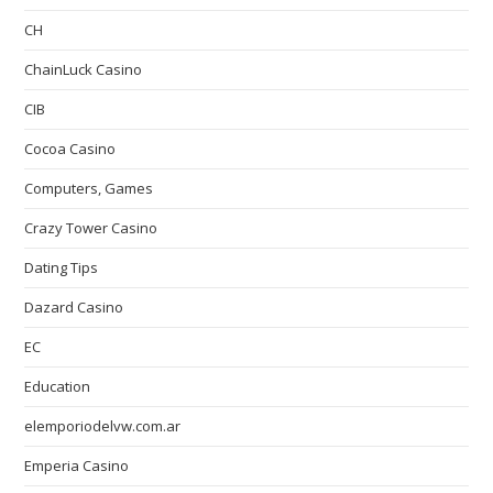
CH
ChainLuck Casino
CIB
Cocoa Casino
Computers, Games
Crazy Tower Сasino
Dating Tips
Dazard Casino
EC
Education
elemporiodelvw.com.ar
Emperia Casino