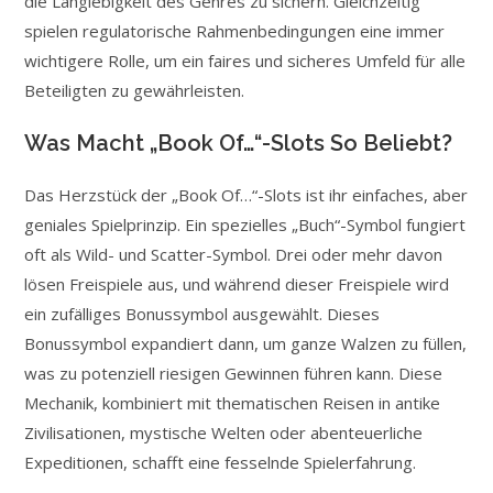
die Langlebigkeit des Genres zu sichern. Gleichzeitig
spielen regulatorische Rahmenbedingungen eine immer
wichtigere Rolle, um ein faires und sicheres Umfeld für alle
Beteiligten zu gewährleisten.
Was Macht „Book Of…“-Slots So Beliebt?
Das Herzstück der „Book Of…“-Slots ist ihr einfaches, aber
geniales Spielprinzip. Ein spezielles „Buch“-Symbol fungiert
oft als Wild- und Scatter-Symbol. Drei oder mehr davon
lösen Freispiele aus, und während dieser Freispiele wird
ein zufälliges Bonussymbol ausgewählt. Dieses
Bonussymbol expandiert dann, um ganze Walzen zu füllen,
was zu potenziell riesigen Gewinnen führen kann. Diese
Mechanik, kombiniert mit thematischen Reisen in antike
Zivilisationen, mystische Welten oder abenteuerliche
Expeditionen, schafft eine fesselnde Spielerfahrung.