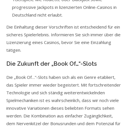
progressive Jackpots in lizenzierten Online-Casinos in
Deutschland nicht erlaubt.
Die Einhaltung dieser Vorschriften ist entscheidend für ein
sicheres Spielerlebnis. Informieren Sie sich immer über die
Lizenzierung eines Casinos, bevor Sie eine Einzahlung
tätigen.
Die Zukunft der „Book Of…“-Slots
Die „Book Of…“-Slots haben sich als ein Genre etabliert,
das Spieler immer wieder begeistert. Mit fortschreitender
Technologie und sich ständig weiterentwickelnden
Spielmechaniken ist es wahrscheinlich, dass wir noch viele
innovative Variationen dieses beliebten Formats sehen
werden. Die Kombination aus einfacher Zugänglichkeit,
dem Nervenkitzel der Bonusrunden und dem Potenzial für