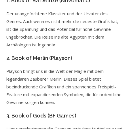
1. Book of Ra Deluxe (Novomatic)
Der unangefochtene Klassiker und der Urvater des
Genres. Auch wenn es nicht mehr die neueste Grafik hat,
ist die Spannung und das Potenzial für hohe Gewinne
ungebrochen. Die Reise ins alte Ägypten mit dem
Archäologen ist legendär.
2. Book of Merlin (Playson)
Playson bringt uns in die Welt der Magie mit dem
legendären Zauberer Merlin. Dieses Spiel bietet
beeindruckende Grafiken und ein spannendes Freispiel-
Feature mit expandierenden Symbolen, die für ordentliche
Gewinne sorgen können.
3. Book of Gods (BF Games)
Hier verschwimmen die Grenzen zwischen Mythologie und