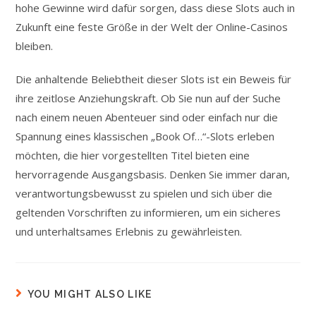
hohe Gewinne wird dafür sorgen, dass diese Slots auch in
Zukunft eine feste Größe in der Welt der Online-Casinos
bleiben.
Die anhaltende Beliebtheit dieser Slots ist ein Beweis für
ihre zeitlose Anziehungskraft. Ob Sie nun auf der Suche
nach einem neuen Abenteuer sind oder einfach nur die
Spannung eines klassischen „Book Of…“-Slots erleben
möchten, die hier vorgestellten Titel bieten eine
hervorragende Ausgangsbasis. Denken Sie immer daran,
verantwortungsbewusst zu spielen und sich über die
geltenden Vorschriften zu informieren, um ein sicheres
und unterhaltsames Erlebnis zu gewährleisten.
YOU MIGHT ALSO LIKE