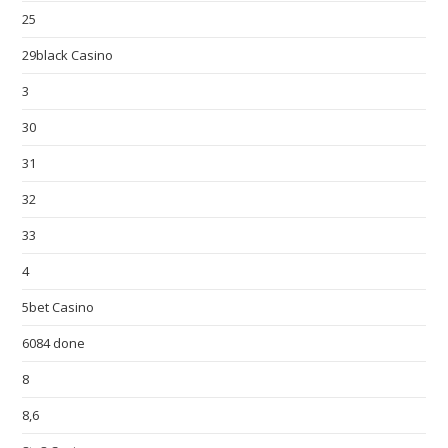
25
29black Casino
3
30
31
32
33
4
5bet Casino
6084 done
8
8,6