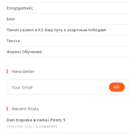
Στοιχηματικές
Блог
Пинап казино в КЗ: Ваш путь к азартным победам!
Текста
Форекс Обучение
Newsletter
GO
Recent Posts
Den tropiske ø-tema i Pirots 5
29TH JUNE 2026
/
0 COMMENTS