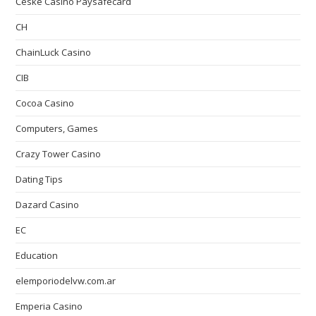
České Casino Paysafecard
CH
ChainLuck Casino
CIB
Cocoa Casino
Computers, Games
Crazy Tower Сasino
Dating Tips
Dazard Casino
EC
Education
elemporiodelvw.com.ar
Emperia Casino