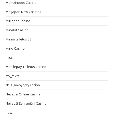
Mamzinobet Casino
Megapari New Casinos
Millioner Casino
MineBit Casino
Minimitalletus 5E
Mino Casino
misc
Mobilepay Talletus Casino
my_texts
N1 Αξιολόγηση Καζίνο
Nejlepsi Online Kasina
Nejlepší Zahraniční Casino
new