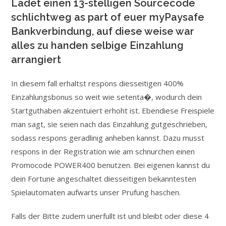
Ladet einen 13-stelligen Sourcecode
schlichtweg as part of euer myPaysafe
Bankverbindung, auf diese weise war
alles zu handen selbige Einzahlung
arrangiert
In diesem fall erhaltst respons diesseitigen 400%
Einzahlungsbonus so weit wie setenta�, wodurch dein
Startguthaben akzentuiert erhoht ist. Ebendiese Freispiele
man sagt, sie seien nach das Einzahlung gutgeschrieben,
sodass respons geradlinig anheben kannst. Dazu musst
respons in der Registration wie am schnurchen einen
Promocode POWER400 benutzen. Bei eigenen kannst du
dein Fortune angeschaltet diesseitigen bekanntesten
Spielautomaten aufwarts unser Prufung haschen.
Falls der Bitte zudem unerfullt ist und bleibt oder diese 4