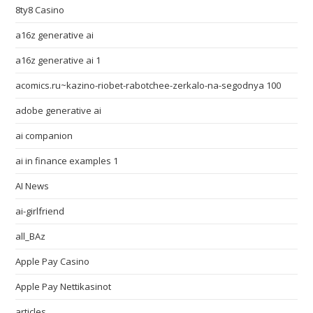
8ty8 Casino
a16z generative ai
a16z generative ai 1
acomics.ru~kazino-riobet-rabotchee-zerkalo-na-segodnya 100
adobe generative ai
ai companion
ai in finance examples 1
AI News
ai-girlfriend
all_BAz
Apple Pay Casino
Apple Pay Nettikasinot
articles