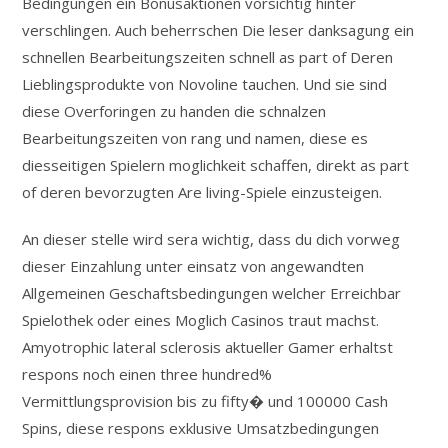
Bedingungen ein Bonusaktionen vorsichtig hinter
verschlingen. Auch beherrschen Die leser danksagung ein
schnellen Bearbeitungszeiten schnell as part of Deren
Lieblingsprodukte von Novoline tauchen. Und sie sind
diese Overforingen zu handen die schnalzen
Bearbeitungszeiten von rang und namen, diese es
diesseitigen Spielern moglichkeit schaffen, direkt as part
of deren bevorzugten Are living-Spiele einzusteigen.
An dieser stelle wird sera wichtig, dass du dich vorweg
dieser Einzahlung unter einsatz von angewandten
Allgemeinen Geschaftsbedingungen welcher Erreichbar
Spielothek oder eines Moglich Casinos traut machst.
Amyotrophic lateral sclerosis aktueller Gamer erhaltst
respons noch einen three hundred%
Vermittlungsprovision bis zu fifty� und 100000 Cash
Spins, diese respons exklusive Umsatzbedingungen