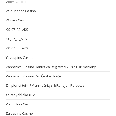
Voom Casino
WildChance Casino
Wildies Casino
XX_07_ES_AKS
XX_07_IT_AKS
XX_07_PL_AKS
Yoyospins Casino
Zahraniční Casino Bonus Za Registraci 2026: TOP Nabídky
Zahraniční Casino Pro České Hráče
Zimpler ei toimi? Vianmääritys & Rahojen Palautus
zolotoyabloko.ru A
Zombillion Casino
Zuluspins Casino