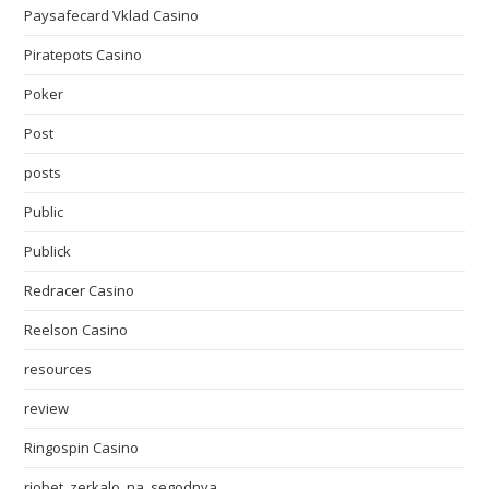
Paysafecard Vklad Casino
Piratepots Casino
Poker
Post
posts
Public
Publick
Redracer Casino
Reelson Casino
resources
review
Ringospin Casino
riobet_zerkalo_na_segodnya