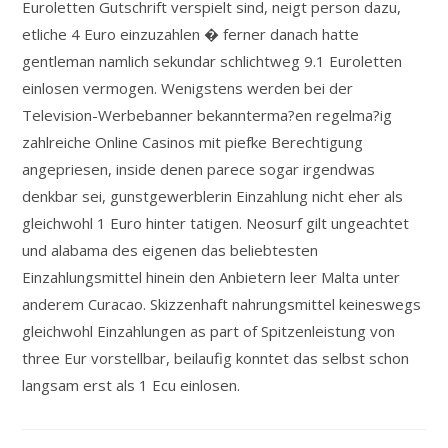
Euroletten Gutschrift verspielt sind, neigt person dazu,
etliche 4 Euro einzuzahlen � ferner danach hatte
gentleman namlich sekundar schlichtweg 9.1 Euroletten
einlosen vermogen. Wenigstens werden bei der
Television-Werbebanner bekannterma?en regelma?ig
zahlreiche Online Casinos mit piefke Berechtigung
angepriesen, inside denen parece sogar irgendwas
denkbar sei, gunstgewerblerin Einzahlung nicht eher als
gleichwohl 1 Euro hinter tatigen. Neosurf gilt ungeachtet
und alabama des eigenen das beliebtesten
Einzahlungsmittel hinein den Anbietern leer Malta unter
anderem Curacao. Skizzenhaft nahrungsmittel keineswegs
gleichwohl Einzahlungen as part of Spitzenleistung von
three Eur vorstellbar, beilaufig konntet das selbst schon
langsam erst als 1 Ecu einlosen.