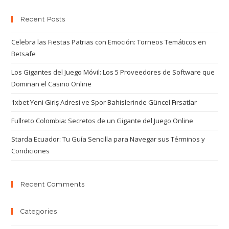
Recent Posts
Celebra las Fiestas Patrias con Emoción: Torneos Temáticos en
Betsafe
Los Gigantes del Juego Móvil: Los 5 Proveedores de Software que
Dominan el Casino Online
1xbet Yeni Giriş Adresi ve Spor Bahislerinde Güncel Fırsatlar
Fullreto Colombia: Secretos de un Gigante del Juego Online
Starda Ecuador: Tu Guía Sencilla para Navegar sus Términos y
Condiciones
Recent Comments
Categories