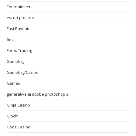
Entertainment
escort projects
Fast Payouts
first
Forex Trading
Gambling
Gambling/Casino
Games
generative ai adobe photoshop 3
Ginja Casino
Giochi
Godz Casino