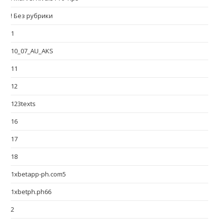
! Без рубрики
1
10_07_AU_AKS
11
12
123texts
16
17
18
1xbetapp-ph.com5
1xbetph.ph66
2