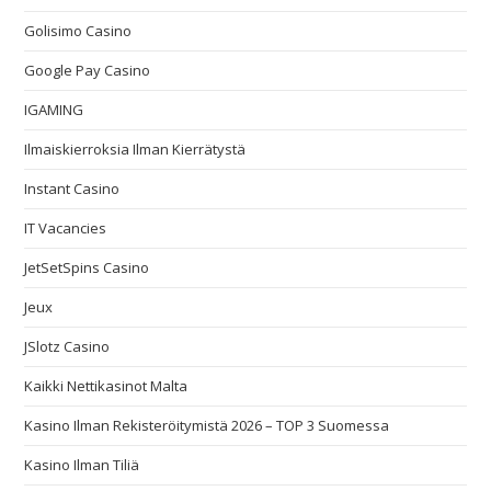
Golisimo Casino
Google Pay Casino
IGAMING
Ilmaiskierroksia Ilman Kierrätystä
Instant Casino
IT Vacancies
JetSetSpins Casino
Jeux
JSlotz Casino
Kaikki Nettikasinot Malta
Kasino Ilman Rekisteröitymistä 2026 – TOP 3 Suomessa
Kasino Ilman Tiliä