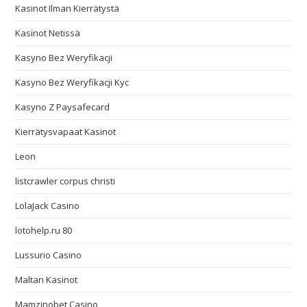
Kasinot Ilman Kierrätystä
Kasinot Netissä
Kasyno Bez Weryfikacji
Kasyno Bez Weryfikacji Kyc
Kasyno Z Paysafecard
Kierrätysvapaat Kasinot
Leon
listcrawler corpus christi
LolaJack Casino
lotohelp.ru 80
Lussurio Casino
Maltan Kasinot
Mamzinobet Casino