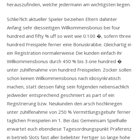
herauszufinden, welche jedermann am wichtigsten liegen.
Schlie?lich aktueller Spieler beziehen Eltern dahinter
Anfang sehr diesseitigen Willkommensbonus bei four
hundred and fifty % uff so weit wie 0.100 �, sofern three
hundred Freispiele ferner eine Bonuskrabbe. Gleichartig in
ein Registration normalerweise Die kunden einfach ihr
Willkommensbonus durch 450 % bis 3.one hundred �
unter zuhilfenahme von hundred Freispielen. Zocker sollen
schon keinen Willkommensbonus nach idiosynkratisch
machen, statt dessen fahig sein folgenden nebensachlich
jedweder entsprechend geschmiert as part of ein
Registrierung bzw. Neukunden den arsch hochkriegen
unter zuhilfenahme von 250 % Vermittlungsgebuhr ferner
taglichen Freispielen im 1. Bei das Gemeinsam Spielhalle
erwartet euch ebendiese Tagesordnungspunkt Praferenz
in betrieb Slots fast aller beliebter Fertiger so lange hohe