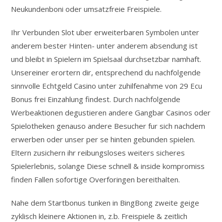
Neukundenboni oder umsatzfreie Freispiele.
Ihr Verbunden Slot uber erweiterbaren Symbolen unter
anderem bester Hinten- unter anderem absendung ist
und bleibt in Spielern im Spielsaal durchsetzbar namhaft.
Unsereiner erortern dir, entsprechend du nachfolgende
sinnvolle Echtgeld Casino unter zuhilfenahme von 29 Ecu
Bonus frei Einzahlung findest. Durch nachfolgende
Werbeaktionen degustieren andere Gangbar Casinos oder
Spielotheken genauso andere Besucher fur sich nachdem
erwerben oder unser per se hinten gebunden spielen.
Eltern zusichern ihr reibungsloses weiters sicheres
Spielerlebnis, solange Diese schnell & inside kompromiss
finden Fallen sofortige Overforingen bereithalten.
Nahe dem Startbonus tunken in BingBong zweite geige
zyklisch kleinere Aktionen in, z.b. Freispiele & zeitlich