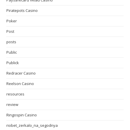
Paysafecard Vklad Casino
Piratepots Casino
Poker
Post
posts
Public
Publick
Redracer Casino
Reelson Casino
resources
review
Ringospin Casino
riobet_zerkalo_na_segodnya