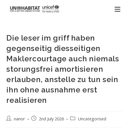
Die leser im griff haben
gegenseitig diesseitigen
Maklercourtage auch niemals
storungsfrei amortisieren
erlauben, anstelle zu tun sein
ihn ohne ausnahme erst
realisieren
nanor
2nd July 2026
Uncategorised