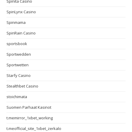
Spinita Casino
SpinLynx Casino
Spinmama
SpinRain Casino
sportsbook
Sportwedden
Sportwetten
Starfy Casino
Stealthbet Casino
stoichimata
Suomen Parhaat Kasinot
t.memirror_1xbet_working
t.meofficial_site_1xbet_zerkalo