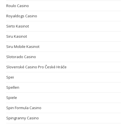
Roulo Casino
Royaldogs Casino
Siirto Kasinot
Siru Kasinot
Siru Mobile Kasinot
Slotorado Casino
Slovenské Casino Pro České Hráče
Spei
Spellen
Spiele
Spin Formula Casino
Spingranny Casino