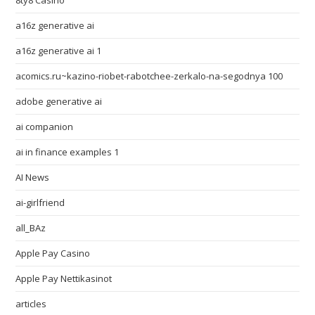
8ty8 Casino
a16z generative ai
a16z generative ai 1
acomics.ru~kazino-riobet-rabotchee-zerkalo-na-segodnya 100
adobe generative ai
ai companion
ai in finance examples 1
AI News
ai-girlfriend
all_BAz
Apple Pay Casino
Apple Pay Nettikasinot
articles