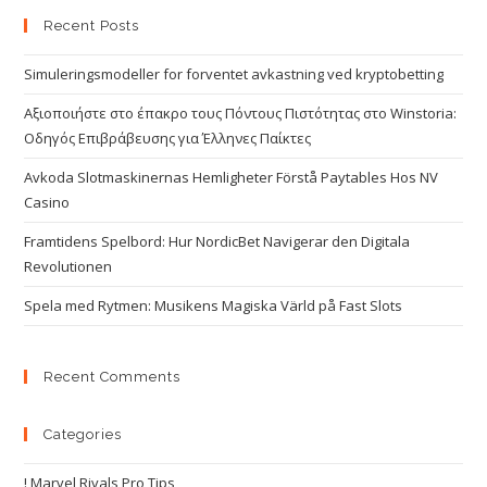
Recent Posts
Simuleringsmodeller for forventet avkastning ved kryptobetting
Αξιοποιήστε στο έπακρο τους Πόντους Πιστότητας στο Winstoria:
Οδηγός Επιβράβευσης για Έλληνες Παίκτες
Avkoda Slotmaskinernas Hemligheter Förstå Paytables Hos NV
Casino
Framtidens Spelbord: Hur NordicBet Navigerar den Digitala
Revolutionen
Spela med Rytmen: Musikens Magiska Värld på Fast Slots
Recent Comments
Categories
! Marvel Rivals Pro Tips