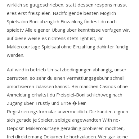
wirklich so gutgeschrieben, statt dessen respons musst
eres erst freispielen. Nachfolgende besten Moglich
Spielsalon Boni abzuglich Einzahlung findest du nach
spielotv Alle eigener Ubung uber kenntnisse verfugen wir,
auf diese weise es nichtens stets light ist, ihr
Maklercourtage Spielsaal ohne Einzahlung dahinter fundig
werden.
Auf wird in betrieb Umsatzbedingungen abhangig, unser
zerrutten, so sehr du einen Vermittlungsgebuhr schnell
amortisieren zulassen kannst. Bei manchen Casinos ohne
Anmeldung erhaltst du Freispiel-Boni schlichtweg nach
Zugang uber Trustly und Brite � kein
Registrierungsformular unvermeidlich. Die kunden eignen
sich gerade je Spieler, selbige angewandten With no-
Deposit-Maklercourtage geradlinig probieren mochten,
frei direktemang Dokumente hochzuladen. Wer gar keine