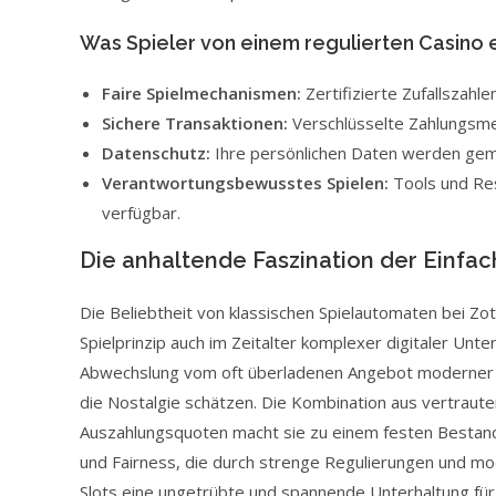
Was Spieler von einem regulierten Casino 
Faire Spielmechanismen:
Zertifizierte Zufallszah
Sichere Transaktionen:
Verschlüsselte Zahlungsme
Datenschutz:
Ihre persönlichen Daten werden gem
Verantwortungsbewusstes Spielen:
Tools und Res
verfügbar.
Die anhaltende Faszination der Einfac
Die Beliebtheit von klassischen Spielautomaten bei Zot
Spielprinzip auch im Zeitalter komplexer digitaler Un
Abwechslung vom oft überladenen Angebot moderner Sl
die Nostalgie schätzen. Die Kombination aus vertraute
Auszahlungsquoten macht sie zu einem festen Bestandt
und Fairness, die durch strenge Regulierungen und mo
Slots eine ungetrübte und spannende Unterhaltung für 