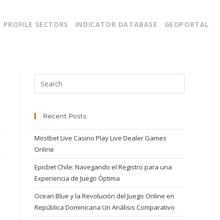
PROFILE SECTORS
INDICATOR DATABASE
GEOPORTAL
Recent Posts
Mostbet Live Casino Play Live Dealer Games
Online
Epicbet Chile: Navegando el Registro para una
Experiencia de Juego Óptima
Ocean Blue y la Revolución del Juego Online en
República Dominicana Un Análisis Comparativo