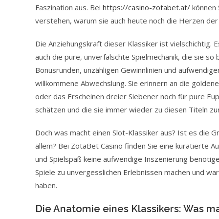
Faszination aus. Bei
https://casino-zotabet.at/
können S
verstehen, warum sie auch heute noch die Herzen der 
Die Anziehungskraft dieser Klassiker ist vielschichtig. 
auch die pure, unverfälschte Spielmechanik, die sie so b
Bonusrunden, unzähligen Gewinnlinien und aufwendigen 
willkommene Abwechslung. Sie erinnern an die goldenen
oder das Erscheinen dreier Siebener noch für pure Eupho
schätzen und die sie immer wieder zu diesen Titeln zu
Doch was macht einen Slot-Klassiker aus? Ist es die G
allem? Bei ZotaBet Casino finden Sie eine kuratierte A
und Spielspaß keine aufwendige Inszenierung benötigen
Spiele zu unvergesslichen Erlebnissen machen und warum
haben.
Die Anatomie eines Klassikers: Was ma