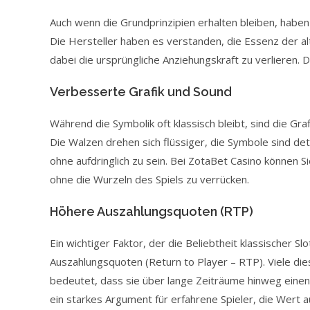
Auch wenn die Grundprinzipien erhalten bleiben, haben s
Die Hersteller haben es verstanden, die Essenz der 
dabei die ursprüngliche Anziehungskraft zu verlieren. 
Verbesserte Grafik und Sound
Während die Symbolik oft klassisch bleibt, sind die Gr
Die Walzen drehen sich flüssiger, die Symbole sind det
ohne aufdringlich zu sein. Bei ZotaBet Casino können 
ohne die Wurzeln des Spiels zu verrücken.
Höhere Auszahlungsquoten (RTP)
Ein wichtiger Faktor, der die Beliebtheit klassischer Slo
Auszahlungsquoten (Return to Player – RTP). Viele die
bedeutet, dass sie über lange Zeiträume hinweg einen g
ein starkes Argument für erfahrene Spieler, die Wert a