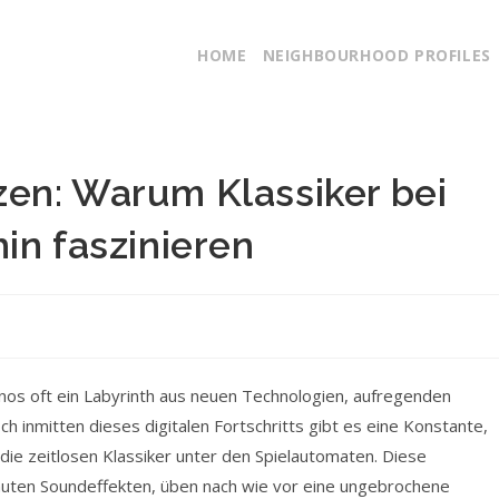
HOME
NEIGHBOURHOOD PROFILES
en: Warum Klassiker bei
in faszinieren
sinos oft ein Labyrinth aus neuen Technologien, aufregenden
inmitten dieses digitalen Fortschritts gibt es eine Konstante,
 die zeitlosen Klassiker unter den Spielautomaten. Diese
rauten Soundeffekten, üben nach wie vor eine ungebrochene