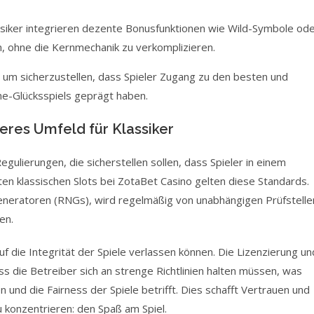
ssiker integrieren dezente Bonusfunktionen wie Wild-Symbole od
n, ohne die Kernmechanik zu verkomplizieren.
t, um sicherzustellen, dass Spieler Zugang zu den besten und
ine-Glücksspiels geprägt haben.
eres Umfeld für Klassiker
gulierungen, die sicherstellen sollen, dass Spieler in einem
bten klassischen Slots bei ZotaBet Casino gelten diese Standards.
generatoren (RNGs), wird regelmäßig von unabhängigen Prüfstelle
en.
auf die Integrität der Spiele verlassen können. Die Lizenzierung un
s die Betreiber sich an strenge Richtlinien halten müssen, was
n und die Fairness der Spiele betrifft. Dies schafft Vertrauen und
u konzentrieren: den Spaß am Spiel.