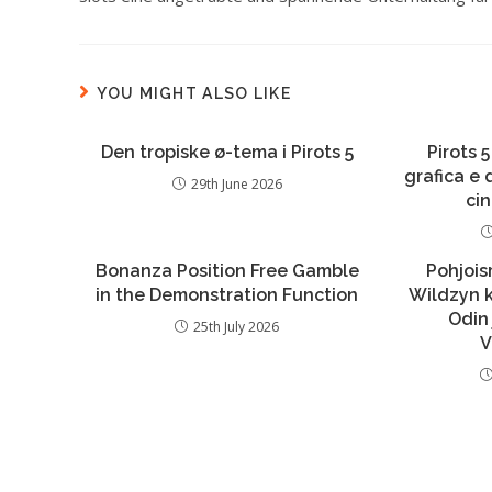
YOU MIGHT ALSO LIKE
Den tropiske ø-tema i Pirots 5
Pirots 5
grafica e
29th June 2026
ci
Bonanza Position Free Gamble
Pohjois
in the Demonstration Function
Wildzyn k
Odin
25th July 2026
V