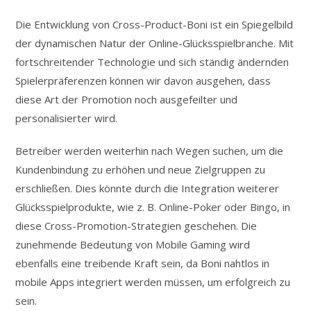
Die Entwicklung von Cross-Product-Boni ist ein Spiegelbild
der dynamischen Natur der Online-Glücksspielbranche. Mit
fortschreitender Technologie und sich ständig ändernden
Spielerpräferenzen können wir davon ausgehen, dass
diese Art der Promotion noch ausgefeilter und
personalisierter wird.
Betreiber werden weiterhin nach Wegen suchen, um die
Kundenbindung zu erhöhen und neue Zielgruppen zu
erschließen. Dies könnte durch die Integration weiterer
Glücksspielprodukte, wie z. B. Online-Poker oder Bingo, in
diese Cross-Promotion-Strategien geschehen. Die
zunehmende Bedeutung von Mobile Gaming wird
ebenfalls eine treibende Kraft sein, da Boni nahtlos in
mobile Apps integriert werden müssen, um erfolgreich zu
sein.