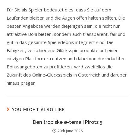
Für Sie als Spieler bedeutet dies, dass Sie auf dem
Laufenden bleiben und die Augen offen halten sollten. Die
besten Angebote werden diejenigen sein, die nicht nur
attraktive Boni bieten, sondern auch transparent, fair und
gut in das gesamte Spielerlebnis integriert sind. Die
Fähigkeit, verschiedene Glücksspielprodukte auf einer
einzigen Plattform zu nutzen und dabei von durchdachten
Bonusangeboten zu profitieren, wird zweifellos die
Zukunft des Online-Glücksspiels in Österreich und darüber
hinaus prägen.
YOU MIGHT ALSO LIKE
Den tropiske ø-tema i Pirots 5
29th June 2026