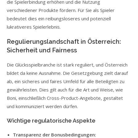
die Spielerbindung erhöhen und die Nutzung
verschiedener Produkte fördern. Für Sie als Spieler
bedeutet dies ein reibungsloseres und potenziell
lukrativeres Spielerlebnis.
Regulierungslandschaft in Österreich:
Sicherheit und Fairness
Die Glücksspielbranche ist stark reguliert, und Österreich
bildet da keine Ausnahme. Die Gesetzgebung zielt darauf
ab, ein sicheres und faires Umfeld für alle Beteiligten zu
gewährleisten. Dies gilt auch für die Art und Weise, wie
Boni, einschließlich Cross-Product-Angebote, gestaltet
und kommuniziert werden dürfen.
Wichtige regulatorische Aspekte
Transparenz der Bonusbedingungen: