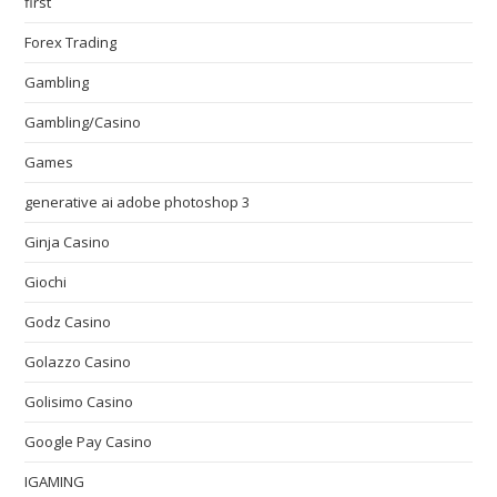
first
Forex Trading
Gambling
Gambling/Casino
Games
generative ai adobe photoshop 3
Ginja Casino
Giochi
Godz Casino
Golazzo Casino
Golisimo Casino
Google Pay Casino
IGAMING