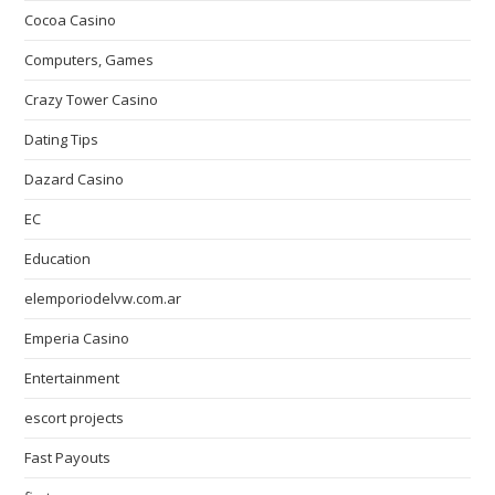
Cocoa Casino
Computers, Games
Crazy Tower Сasino
Dating Tips
Dazard Casino
EC
Education
elemporiodelvw.com.ar
Emperia Casino
Entertainment
escort projects
Fast Payouts