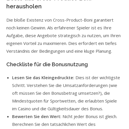
herausholen
Die bloße Existenz von Cross-Product-Boni garantiert
noch keinen Gewinn. Als erfahrener Spieler ist es Ihre
Aufgabe, diese Angebote strategisch zu nutzen, um Ihren
eigenen Vorteil zu maximieren. Dies erfordert ein tiefes
Verständnis der Bedingungen und eine kluge Planung.
Checkliste für die Bonusnutzung
Lesen Sie das Kleingedruckte:
Dies ist der wichtigste
Schritt. Verstehen Sie die Umsatzanforderungen (wie
oft müssen Sie den Bonusbetrag umsetzen?), die
Mindestquoten für Sportwetten, die erlaubten Spiele
im Casino und die Gültigkeitsdauer des Bonus.
Bewerten Sie den Wert:
Nicht jeder Bonus ist gleich.
Berechnen Sie den tatsächlichen Wert des