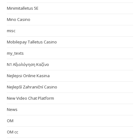
Minimitalletus 5E
Mino Casino
misc
Mobilepay Talletus Casino
my_texts
N1 Αξιολόγηση Καζίνο
Nejlepsi Online Kasina
Nejlepší Zahraniční Casino
New Video Chat Platform
News
OM
OM cc