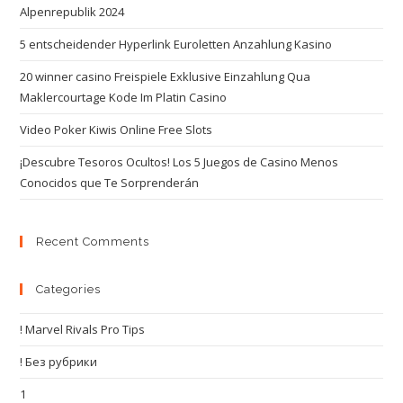
Alpenrepublik 2024
5 entscheidender Hyperlink Euroletten Anzahlung Kasino
20 winner casino Freispiele Exklusive Einzahlung Qua
Maklercourtage Kode Im Platin Casino
Video Poker Kiwis Online Free Slots
¡Descubre Tesoros Ocultos! Los 5 Juegos de Casino Menos
Conocidos que Te Sorprenderán
Recent Comments
Categories
! Marvel Rivals Pro Tips
! Без рубрики
1