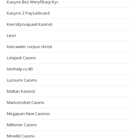
Kasyno Bez Weryfikacji Kyc
Kasyno Z Paysafecard
Kierrätysvapaat Kasinot
Leon
listcrawler corpus christi
LolaJack Casino
lotohelp.ru 80
Lussurio Casino
Maltan Kasinot
Mamzinobet Casino
Megapari New Casinos
Millioner Casino
MineBit Casino