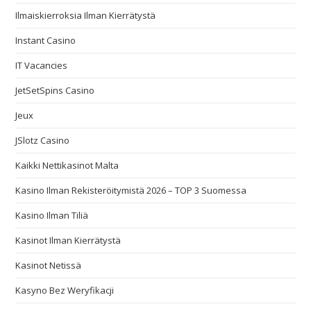
Ilmaiskierroksia Ilman Kierrätystä
Instant Casino
IT Vacancies
JetSetSpins Casino
Jeux
JSlotz Casino
Kaikki Nettikasinot Malta
Kasino Ilman Rekisteröitymistä 2026 – TOP 3 Suomessa
Kasino Ilman Tiliä
Kasinot Ilman Kierrätystä
Kasinot Netissä
Kasyno Bez Weryfikacji