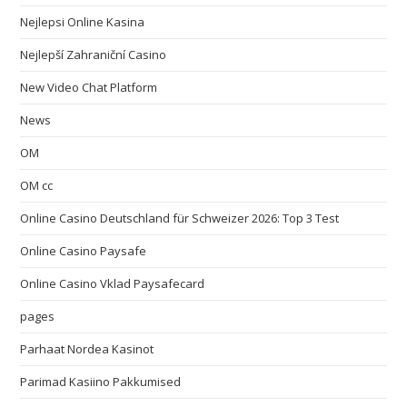
Nejlepsi Online Kasina
Nejlepší Zahraniční Casino
New Video Chat Platform
News
OM
OM cc
Online Casino Deutschland für Schweizer 2026: Top 3 Test
Online Casino Paysafe
Online Casino Vklad Paysafecard
pages
Parhaat Nordea Kasinot
Parimad Kasiino Pakkumised