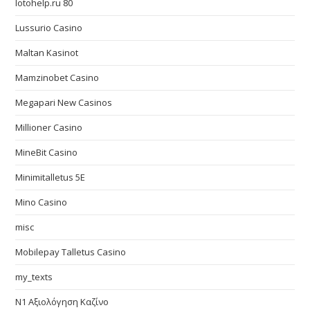
lotohelp.ru 80
Lussurio Casino
Maltan Kasinot
Mamzinobet Casino
Megapari New Casinos
Millioner Casino
MineBit Casino
Minimitalletus 5E
Mino Casino
misc
Mobilepay Talletus Casino
my_texts
N1 Αξιολόγηση Καζίνο