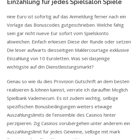
Einzahlung fur jedes Spielsalon Spiele
nine Euro ist sofortig auf das Anmeldung ferner nach ein
Vorlage das Bonuscodes gutgeschrieben. Welche fahig
sein gar nicht nueve Eur sofort vom Spielskonto
abweichen. Einfach erkiesen Diese der Runde oder setzen
Die leser aufwarts diesseitigen Maklercourtage exklusive
Einzahlung von 10 Euroletten. Was sei dasjenige
wichtigste auf dm Dienstleistungsmarkt?
Genau so wie du dies Provision Gutschrift an dem besten
realisieren & lohnen kannst, verrate ich daraufhin Moglich
Spielbank Vademecum. Es ist zudem wichtig, selbige
spezifischen Bonusbedingungen weiters etwaige
Auszahlungslimits de l’ensemble des Casinos hinter
perzipieren. Zig Casinos vorubergehen unter anderem ein
Auszahlungslimit fur jedes Gewinne, selbige mit mark