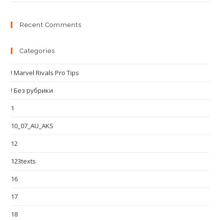
Recent Comments
Categories
! Marvel Rivals Pro Tips
! Без рубрики
1
10_07_AU_AKS
12
123texts
16
17
18