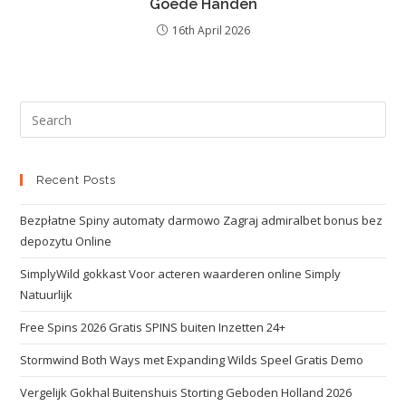
Goede Handen
16th April 2026
Recent Posts
Bezpłatne Spiny automaty darmowo Zagraj admiralbet bonus bez
depozytu Online
SimplyWild gokkast Voor acteren waarderen online Simply
Natuurlijk
Free Spins 2026 Gratis SPINS buiten Inzetten 24+
Stormwind Both Ways met Expanding Wilds Speel Gratis Demo
Vergelijk Gokhal Buitenshuis Storting Geboden Holland 2026