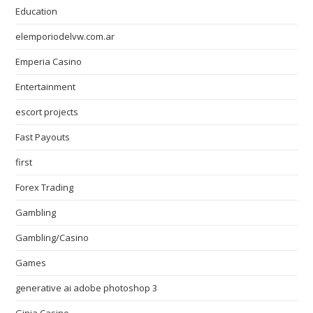
Education
elemporiodelvw.com.ar
Emperia Casino
Entertainment
escort projects
Fast Payouts
first
Forex Trading
Gambling
Gambling/Casino
Games
generative ai adobe photoshop 3