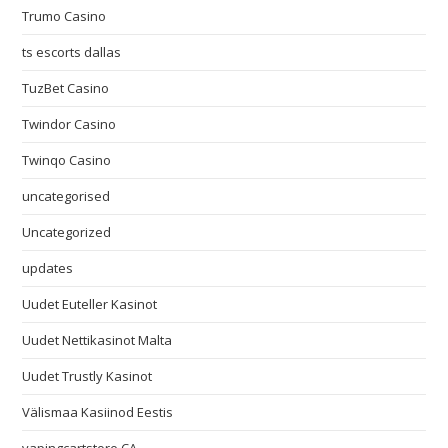
Trumo Casino
ts escorts dallas
TuzBet Casino
Twindor Casino
Twinqo Casino
uncategorised
Uncategorized
updates
Uudet Euteller Kasinot
Uudet Nettikasinot Malta
Uudet Trustly Kasinot
Välismaa Kasiinod Eestis