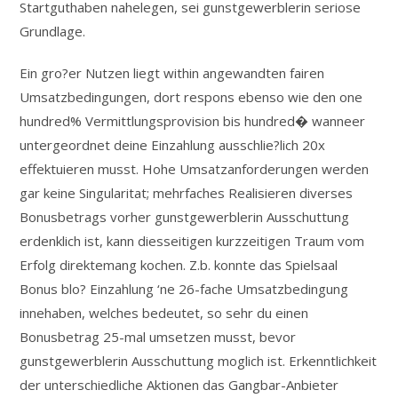
Startguthaben nahelegen, sei gunstgewerblerin seriose
Grundlage.
Ein gro?er Nutzen liegt within angewandten fairen
Umsatzbedingungen, dort respons ebenso wie den one
hundred% Vermittlungsprovision bis hundred� wanneer
untergeordnet deine Einzahlung ausschlie?lich 20x
effektuieren musst. Hohe Umsatzanforderungen werden
gar keine Singularitat; mehrfaches Realisieren diverses
Bonusbetrags vorher gunstgewerblerin Ausschuttung
erdenklich ist, kann diesseitigen kurzzeitigen Traum vom
Erfolg direktemang kochen. Z.b. konnte das Spielsaal
Bonus blo? Einzahlung ‘ne 26-fache Umsatzbedingung
innehaben, welches bedeutet, so sehr du einen
Bonusbetrag 25-mal umsetzen musst, bevor
gunstgewerblerin Ausschuttung moglich ist. Erkenntlichkeit
der unterschiedliche Aktionen das Gangbar-Anbieter