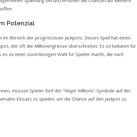
allgemeinen Spannung bei und erhöhen die Chancen auf kleinere
offen.
em Potenzial
n im Bereich der progressiven Jackpots. Dieses Spiel hat einen
pot, der oft die Millionengrenze überschreitet. Es ist bekannt für
 es zu einer zuverlässigen Wahl für Spieler macht, die nach
nnen, müssen Spieler fünf der “Major Millions”-Symbole auf der
ximalen Einsatz zu spielen, um die Chance auf den Jackpot zu