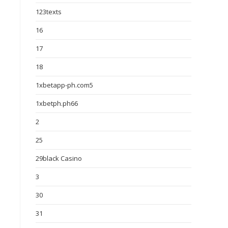
123texts
16
17
18
1xbetapp-ph.com5
1xbetph.ph66
2
25
29black Casino
3
30
31