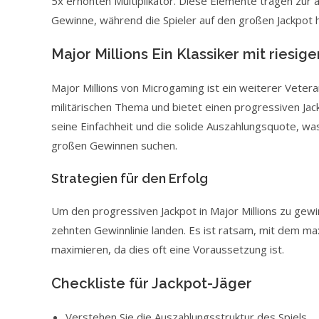
5x erhöhten Multiplikator. Diese Elemente tragen zur 
Gewinne, während die Spieler auf den großen Jackpot h
Major Millions Ein Klassiker mit riesig
Major Millions von Microgaming ist ein weiterer Vetera
militärischen Thema und bietet einen progressiven Jack
seine Einfachheit und die solide Auszahlungsquote, was
großen Gewinnen suchen.
Strategien für den Erfolg
Um den progressiven Jackpot in Major Millions zu gewi
zehnten Gewinnlinie landen. Es ist ratsam, mit dem ma
maximieren, da dies oft eine Voraussetzung ist.
Checkliste für Jackpot-Jäger
Verstehen Sie die Auszahlungsstruktur des Spiels.