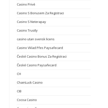
Casino Privé
Casino S Bonusem Za Registraci
Casino S Neterapay
Casino Trustly
casino utan svensk licens
Casino Vklad Přes Paysafecard
České Casino Bonus Za Registraci
České Casino Paysafecard
CH
ChainLuck Casino
CIB
Cocoa Casino