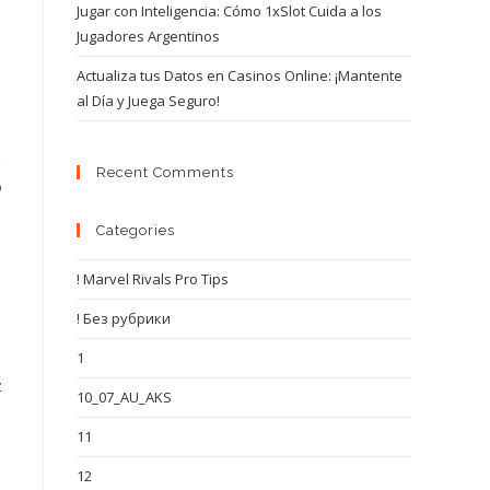
Jugar con Inteligencia: Cómo 1xSlot Cuida a los
Jugadores Argentinos
Actualiza tus Datos en Casinos Online: ¡Mantente
al Día y Juega Seguro!
n
Recent Comments
o
Categories
! Marvel Rivals Pro Tips
! Без рубрики
1
z
10_07_AU_AKS
11
12