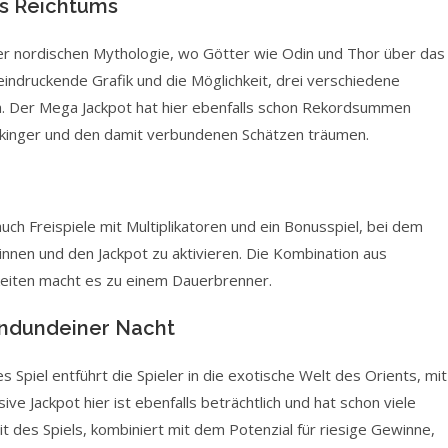
es Reichtums
 der nordischen Mythologie, wo Götter wie Odin und Thor über das
eeindruckende Grafik und die Möglichkeit, drei verschiedene
a. Der Mega Jackpot hat hier ebenfalls schon Rekordsummen
 Wikinger und den damit verbundenen Schätzen träumen.
ch Freispiele mit Multiplikatoren und ein Bonusspiel, bei dem
nnen und den Jackpot zu aktivieren. Die Kombination aus
eiten macht es zu einem Dauerbrenner.
endundeiner Nacht
s Spiel entführt die Spieler in die exotische Welt des Orients, mit
e Jackpot hier ist ebenfalls beträchtlich und hat schon viele
it des Spiels, kombiniert mit dem Potenzial für riesige Gewinne,