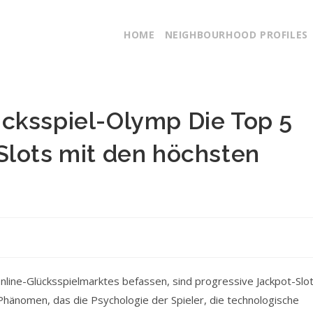
HOME
NEIGHBOURHOOD PROFILES
cksspiel-Olymp Die Top 5
Slots mit den höchsten
nline-Glücksspielmarktes befassen, sind progressive Jackpot-Slo
 Phänomen, das die Psychologie der Spieler, die technologische