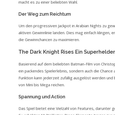
macht es zu einer beliebten Wahl.
Der Weg zum Reichtum
Um den progressiven Jackpot in Arabian Nights zu gew
aktiven Gewinnlinie landen. Dies mag einfach klingen, 
die Gewinnchancen zu maximieren.
The Dark Knight Rises Ein Superhelde
Basierend auf dem beliebten Batman-Film von Christop
ein packendes Spielerlebnis, sondern auch die Chance a
Funktion kann jederzeit zufällig ausgelöst werden und b
von Mini bis Mega reichen.
Spannung und Action
Das Spiel bietet eine Vielzahl von Features, darunter 