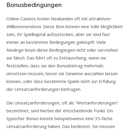
Bonusbedingungen
Online-Casinos locken Neukunden oft mit attraktiven
Willkommensboni. Diese Boni können eine tolle Möglichkeit
sein, Ihr Spielkapital aufzustocken, aber sie sind fast
immer an bestimmte Bedingungen geknüpft. Viele
Neulinge lesen diese Bedingungen nicht oder verstehen
sie falsch. Das führt oft zu Enttäuschung, wenn sie
feststellen, dass sie den Bonusbetrag mehrmals
umsetzen müssen, bevor sie Gewinne auszahlen lassen
können, oder dass bestimmte Spiele nicht zur Erfüllung
der Umsatzanforderungen beitragen.
Die Umsatzanforderungen, oft als “Wettanforderungen”
bezeichnet, sind hierbei der entscheidende Punkt. Ein
typischer Bonus könnte beispielsweise eine 35-fache
Umsatzanforderung haben. Das bedeutet, Sie müssen