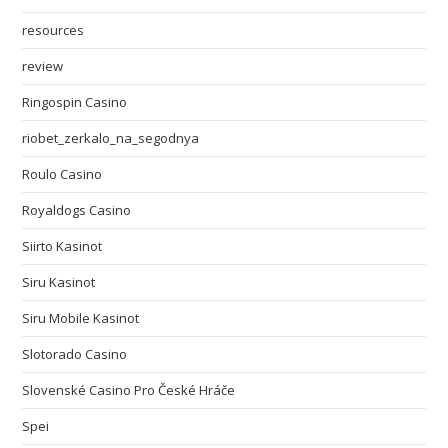
resources
review
Ringospin Casino
riobet_zerkalo_na_segodnya
Roulo Casino
Royaldogs Casino
Siirto Kasinot
Siru Kasinot
Siru Mobile Kasinot
Slotorado Casino
Slovenské Casino Pro České Hráče
Spei