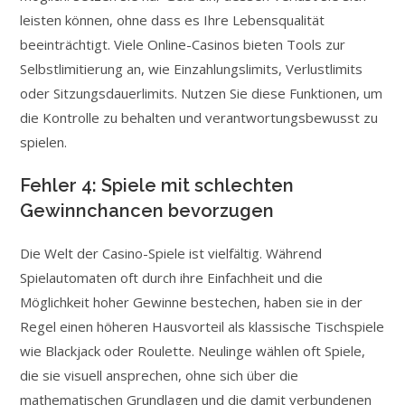
leisten können, ohne dass es Ihre Lebensqualität
beeinträchtigt. Viele Online-Casinos bieten Tools zur
Selbstlimitierung an, wie Einzahlungslimits, Verlustlimits
oder Sitzungsdauerlimits. Nutzen Sie diese Funktionen, um
die Kontrolle zu behalten und verantwortungsbewusst zu
spielen.
Fehler 4: Spiele mit schlechten
Gewinnchancen bevorzugen
Die Welt der Casino-Spiele ist vielfältig. Während
Spielautomaten oft durch ihre Einfachheit und die
Möglichkeit hoher Gewinne bestechen, haben sie in der
Regel einen höheren Hausvorteil als klassische Tischspiele
wie Blackjack oder Roulette. Neulinge wählen oft Spiele,
die sie visuell ansprechen, ohne sich über die
mathematischen Grundlagen und die damit verbundenen