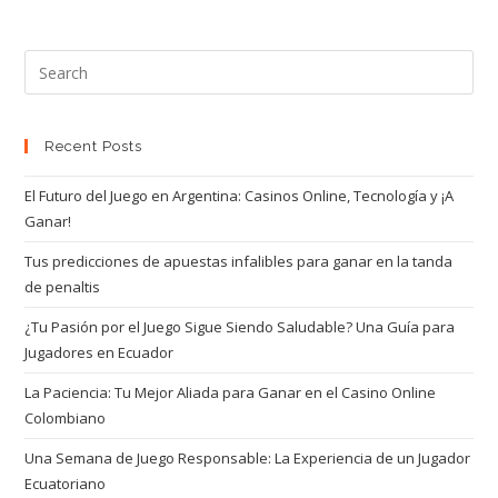
Recent Posts
El Futuro del Juego en Argentina: Casinos Online, Tecnología y ¡A
Ganar!
Tus predicciones de apuestas infalibles para ganar en la tanda
de penaltis
¿Tu Pasión por el Juego Sigue Siendo Saludable? Una Guía para
Jugadores en Ecuador
La Paciencia: Tu Mejor Aliada para Ganar en el Casino Online
Colombiano
Una Semana de Juego Responsable: La Experiencia de un Jugador
Ecuatoriano