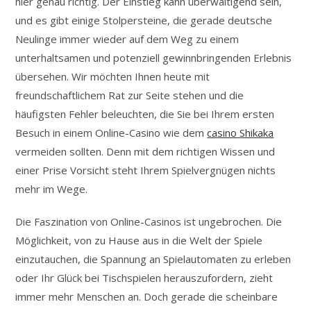
hier genau richtig. Der Einstieg kann überwältigend sein,
und es gibt einige Stolpersteine, die gerade deutsche
Neulinge immer wieder auf dem Weg zu einem
unterhaltsamen und potenziell gewinnbringenden Erlebnis
übersehen. Wir möchten Ihnen heute mit
freundschaftlichem Rat zur Seite stehen und die
häufigsten Fehler beleuchten, die Sie bei Ihrem ersten
Besuch in einem Online-Casino wie dem
casino Shikaka
vermeiden sollten. Denn mit dem richtigen Wissen und
einer Prise Vorsicht steht Ihrem Spielvergnügen nichts
mehr im Wege.
Die Faszination von Online-Casinos ist ungebrochen. Die
Möglichkeit, von zu Hause aus in die Welt der Spiele
einzutauchen, die Spannung an Spielautomaten zu erleben
oder Ihr Glück bei Tischspielen herauszufordern, zieht
immer mehr Menschen an. Doch gerade die scheinbare