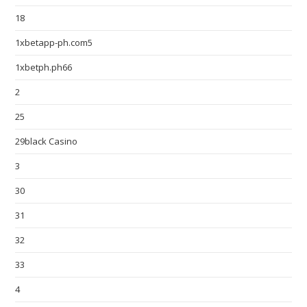
18
1xbetapp-ph.com5
1xbetph.ph66
2
25
29black Casino
3
30
31
32
33
4