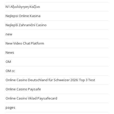
N1 Αξιολόγηση Καζίνο
Nejlepsi Online Kasina
Nejlepší Zahraniční Casino
new
New Video Chat Platform
News
OM
OM cc
Online Casino Deutschland für Schweizer 2026: Top 3 Test
Online Casino Paysafe
Online Casino Vklad Paysafecard
pages