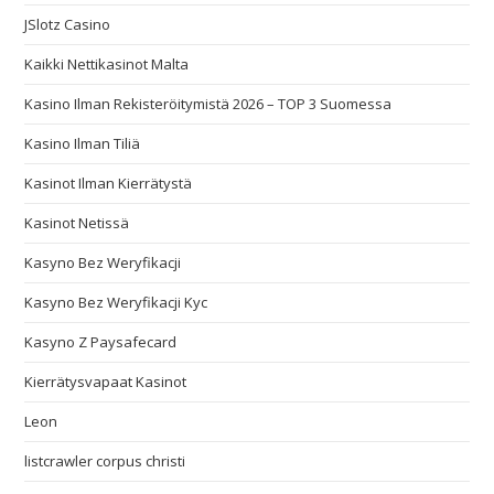
JSlotz Casino
Kaikki Nettikasinot Malta
Kasino Ilman Rekisteröitymistä 2026 – TOP 3 Suomessa
Kasino Ilman Tiliä
Kasinot Ilman Kierrätystä
Kasinot Netissä
Kasyno Bez Weryfikacji
Kasyno Bez Weryfikacji Kyc
Kasyno Z Paysafecard
Kierrätysvapaat Kasinot
Leon
listcrawler corpus christi