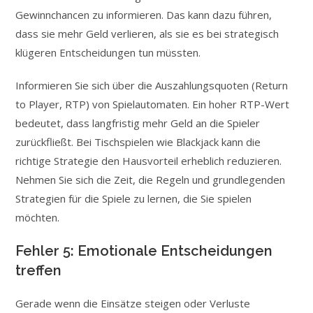
Gewinnchancen zu informieren. Das kann dazu führen,
dass sie mehr Geld verlieren, als sie es bei strategisch
klügeren Entscheidungen tun müssten.
Informieren Sie sich über die Auszahlungsquoten (Return
to Player, RTP) von Spielautomaten. Ein hoher RTP-Wert
bedeutet, dass langfristig mehr Geld an die Spieler
zurückfließt. Bei Tischspielen wie Blackjack kann die
richtige Strategie den Hausvorteil erheblich reduzieren.
Nehmen Sie sich die Zeit, die Regeln und grundlegenden
Strategien für die Spiele zu lernen, die Sie spielen
möchten.
Fehler 5: Emotionale Entscheidungen
treffen
Gerade wenn die Einsätze steigen oder Verluste