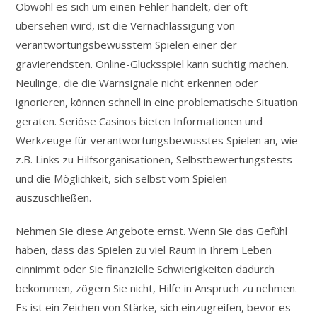
Obwohl es sich um einen Fehler handelt, der oft
übersehen wird, ist die Vernachlässigung von
verantwortungsbewusstem Spielen einer der
gravierendsten. Online-Glücksspiel kann süchtig machen.
Neulinge, die die Warnsignale nicht erkennen oder
ignorieren, können schnell in eine problematische Situation
geraten. Seriöse Casinos bieten Informationen und
Werkzeuge für verantwortungsbewusstes Spielen an, wie
z.B. Links zu Hilfsorganisationen, Selbstbewertungstests
und die Möglichkeit, sich selbst vom Spielen
auszuschließen.
Nehmen Sie diese Angebote ernst. Wenn Sie das Gefühl
haben, dass das Spielen zu viel Raum in Ihrem Leben
einnimmt oder Sie finanzielle Schwierigkeiten dadurch
bekommen, zögern Sie nicht, Hilfe in Anspruch zu nehmen.
Es ist ein Zeichen von Stärke, sich einzugreifen, bevor es