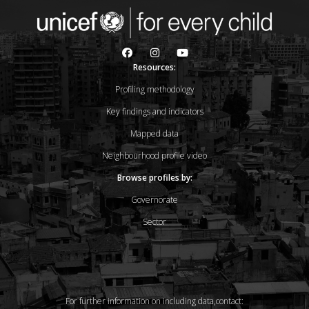
Resources:
Profiling methodology
Key findings and indicators
Mapped data
Neighbourhood profile video
Browse profiles by:
Governorate
Sector
For further information on including data,contact: