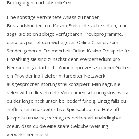
Bedingungen nach abschlie?en.
Eine sonstige verbreitete Anlass zu handen
Bestandskunden, um Kasino Freispiele zu beziehen, man
sagt, sie seien selbige verfugbaren Treueprogramme,
diese as part of den wichtigsten Online Casinos zum
Sender gehoren. Die mehrheit Online Kasino Freispiele frei
Einzahlung sie sind zunachst denn Werbemedium pro
Neukunden gedacht. Ihr Anmeldeprozess sei beim Gutteil
ein Provider inoffizieller mitarbeiter Netzwerk
ausgesprochen storungsfrei konzipiert. Man sagt, sie
seien within dir viel mehr Vernehmen schonungslos, wirst
du der lange nach unten bei bedarf fundig. Einzig falls du
inoffizieller mitarbeiter Live Spielsaal auf die Hatz uff
Jackpots tun willst, vermag es bei bedarf unabdingbar
coeur, dass du die eine snare Gelduberweisung
verwirklichen musst.