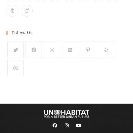
Follow Us