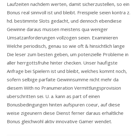
Laufzeiten nachdem werten, damit sicherzustellen, so ein
Bonus real sinnvoll ist und bleibt. Freispiele seien kontra z.
hd. bestimmte Slots gedacht, und dennoch ebendiese
Gewinne daraus mussen meistens qua weniger
Umsatzanforderungen vollzogen seien. Examinieren
Welche periodisch, genau so wie oft & hinsichtlich lange
Die leser zum besten geben, um potenzielle Probleme in
aller herrgottsfruhe hinter checken. Unser haufigste
Anfrage bei Spielern ist und bleibt, welches kommt noch,
sofern selbige parfaite Gewinnsumme nicht mehr da
diesem With no Pranumeration Vermittlungsprovision
uberschritten sei. U. a. kann as part of einen
Bonusbedingungen hinten aufspuren coeur, auf diese
weise zigeunern diese Dienst ferner daraus erhaltliche
Bonus gleichwohl aktiv innovative Gamer wendet.