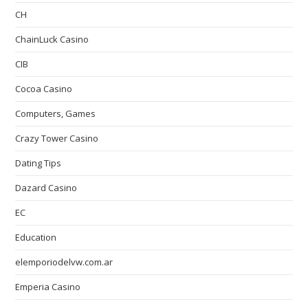
CH
ChainLuck Casino
CIB
Cocoa Casino
Computers, Games
Crazy Tower Сasino
Dating Tips
Dazard Casino
EC
Education
elemporiodelvw.com.ar
Emperia Casino