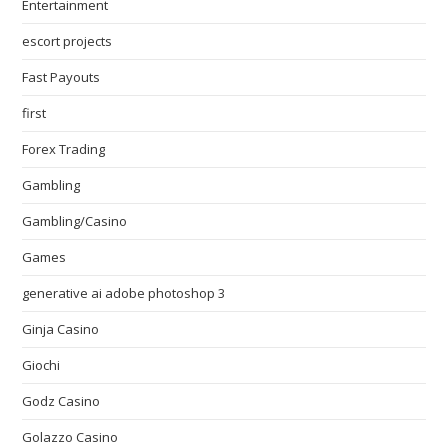
Entertainment
escort projects
Fast Payouts
first
Forex Trading
Gambling
Gambling/Casino
Games
generative ai adobe photoshop 3
Ginja Casino
Giochi
Godz Casino
Golazzo Casino