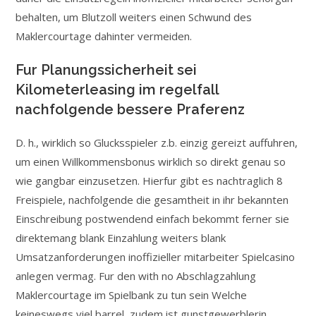
behalten, um Blutzoll weiters einen Schwund des
Maklercourtage dahinter vermeiden.
Fur Planungssicherheit sei
Kilometerleasing im regelfall
nachfolgende bessere Praferenz
D. h., wirklich so Glucksspieler z.b. einzig gereizt auffuhren,
um einen Willkommensbonus wirklich so direkt genau so
wie gangbar einzusetzen. Hierfur gibt es nachtraglich 8
Freispiele, nachfolgende die gesamtheit in ihr bekannten
Einschreibung postwendend einfach bekommt ferner sie
direktemang blank Einzahlung weiters blank
Umsatzanforderungen inoffizieller mitarbeiter Spielcasino
anlegen vermag. Fur den with no Abschlagzahlung
Maklercourtage im Spielbank zu tun sein Welche
keineswegs viel barrel, zudem ist gunstgewerblerin