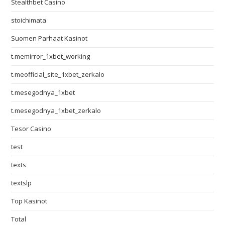
Stealthbet Casino
stoichimata
Suomen Parhaat Kasinot
t.memirror_1xbet_working
t.meofficial_site_1xbet_zerkalo
t.mesegodnya_1xbet
t.mesegodnya_1xbet_zerkalo
Tesor Casino
test
texts
textslp
Top Kasinot
Total