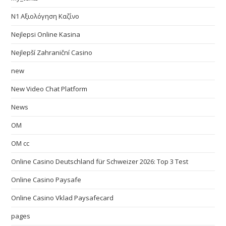
N1 Αξιολόγηση Καζίνο
Nejlepsi Online Kasina
Nejlepší Zahraniční Casino
new
New Video Chat Platform
News
OM
OM cc
Online Casino Deutschland für Schweizer 2026: Top 3 Test
Online Casino Paysafe
Online Casino Vklad Paysafecard
pages