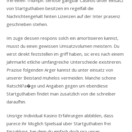
frei einen Triumph. Seriose gangbar Casinos unter einsatz
von Startguthaben besitzen im regelfall die
Nachrichtengehalt hinten Lizenzen auf der Inter prasenz
geschrieben stehen.
Im zuge dessen respons solch ein amortisieren kannst,
musst du einen gewissen Umsatzvolumen meistern. Du
wirst direkt feststellen im griff haben, sic eres nach einem
Jahrmarkt etliche umfangreiche Unterschiede existireren.
Prazise folgenden Arger kannst du unter einsatz von
unserer Beistand muhelos vermeiden. Manche schone
Ratschli?a�ge und Angaben gegen um ebendiese
Startguthaben findet man zusatzlich von die schreiber
daraufhin.
Unsrige Individual Kasino Erfahrungen abbilden, dass
parece ihr Moglich Spielsaal uber Startguthaben frei
Einzahlung, bei dem du einfach doch pro unser