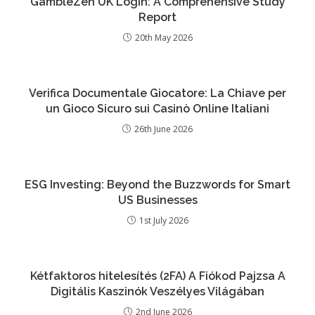
GambleZen UK Login: A Comprehensive Study
Report
20th May 2026
Verifica Documentale Giocatore: La Chiave per
un Gioco Sicuro sui Casinò Online Italiani
26th June 2026
ESG Investing: Beyond the Buzzwords for Smart
US Businesses
1st July 2026
Kétfaktoros hitelesítés (2FA) A Fiókod Pajzsa A
Digitális Kaszinók Veszélyes Világában
2nd June 2026