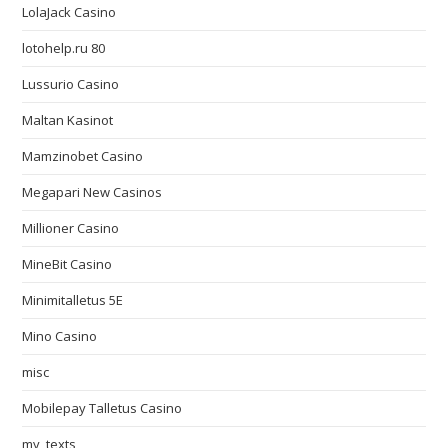
LolaJack Casino
lotohelp.ru 80
Lussurio Casino
Maltan Kasinot
Mamzinobet Casino
Megapari New Casinos
Millioner Casino
MineBit Casino
Minimitalletus 5E
Mino Casino
misc
Mobilepay Talletus Casino
my_texts