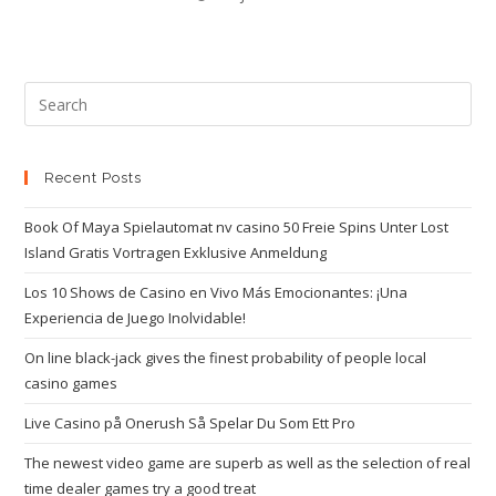
Recent Posts
Book Of Maya Spielautomat nv casino 50 Freie Spins Unter Lost
Island Gratis Vortragen Exklusive Anmeldung
Los 10 Shows de Casino en Vivo Más Emocionantes: ¡Una
Experiencia de Juego Inolvidable!
On line black-jack gives the finest probability of people local
casino games
Live Casino på Onerush Så Spelar Du Som Ett Pro
The newest video game are superb as well as the selection of real
time dealer games try a good treat