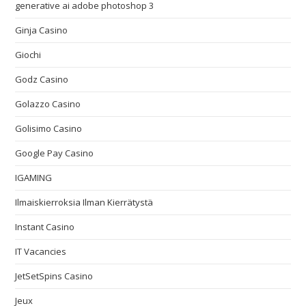
generative ai adobe photoshop 3
Ginja Casino
Giochi
Godz Casino
Golazzo Casino
Golisimo Casino
Google Pay Casino
IGAMING
Ilmaiskierroksia Ilman Kierrätystä
Instant Casino
IT Vacancies
JetSetSpins Casino
Jeux