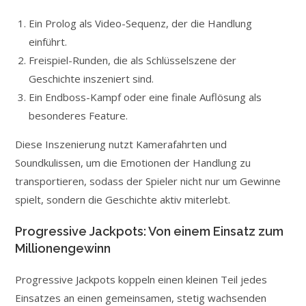
Ein Prolog als Video-Sequenz, der die Handlung
einführt.
Freispiel-Runden, die als Schlüsselszene der
Geschichte inszeniert sind.
Ein Endboss-Kampf oder eine finale Auflösung als
besonderes Feature.
Diese Inszenierung nutzt Kamerafahrten und
Soundkulissen, um die Emotionen der Handlung zu
transportieren, sodass der Spieler nicht nur um Gewinne
spielt, sondern die Geschichte aktiv miterlebt.
Progressive Jackpots: Von einem Einsatz zum
Millionengewinn
Progressive Jackpots koppeln einen kleinen Teil jedes
Einsatzes an einen gemeinsamen, stetig wachsenden