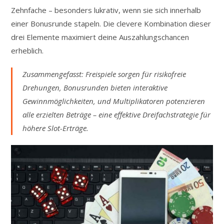
Zehnfache – besonders lukrativ, wenn sie sich innerhalb
einer Bonusrunde stapeln. Die clevere Kombination dieser
drei Elemente maximiert deine Auszahlungschancen
erheblich.
Zusammengefasst: Freispiele sorgen für risikofreie
Drehungen, Bonusrunden bieten interaktive
Gewinnmöglichkeiten, und Multiplikatoren potenzieren
alle erzielten Beträge – eine effektive Dreifachstrategie für
höhere Slot-Erträge.