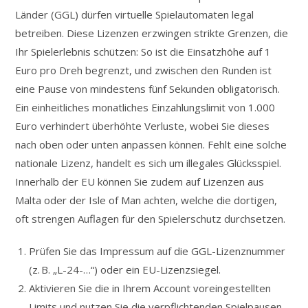
Länder (GGL) dürfen virtuelle Spielautomaten legal
betreiben. Diese Lizenzen erzwingen strikte Grenzen, die
Ihr Spielerlebnis schützen: So ist die Einsatzhöhe auf 1
Euro pro Dreh begrenzt, und zwischen den Runden ist
eine Pause von mindestens fünf Sekunden obligatorisch.
Ein einheitliches monatliches Einzahlungslimit von 1.000
Euro verhindert überhöhte Verluste, wobei Sie dieses
nach oben oder unten anpassen können. Fehlt eine solche
nationale Lizenz, handelt es sich um illegales Glücksspiel.
Innerhalb der EU können Sie zudem auf Lizenzen aus
Malta oder der Isle of Man achten, welche die dortigen,
oft strengen Auflagen für den Spielerschutz durchsetzen.
Prüfen Sie das Impressum auf die GGL-Lizenznummer
(z. B. „L-24-…“) oder ein EU-Lizenzsiegel.
Aktivieren Sie die in Ihrem Account voreingestellten
Limits und nutzen Sie die verpflichtenden Spielpausen