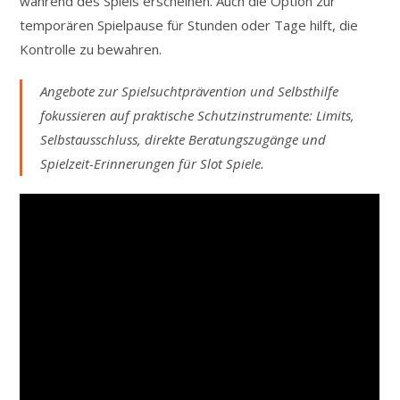
während des Spiels erscheinen. Auch die Option zur
temporären Spielpause für Stunden oder Tage hilft, die
Kontrolle zu bewahren.
Angebote zur Spielsuchtprävention und Selbsthilfe
fokussieren auf praktische Schutzinstrumente: Limits,
Selbstausschluss, direkte Beratungszugänge und
Spielzeit-Erinnerungen für Slot Spiele.