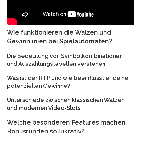
Wie funktionieren die Walzen und
Gewinnlinien bei Spielautomaten?
Die Bedeutung von Symbolkombinationen
und Auszahlungstabellen verstehen
Was ist der RTP und wie beeinflusst er deine
potenziellen Gewinne?
Unterschiede zwischen klassischen Walzen
und modernen Video-Slots
Welche besonderen Features machen
Bonusrunden so lukrativ?