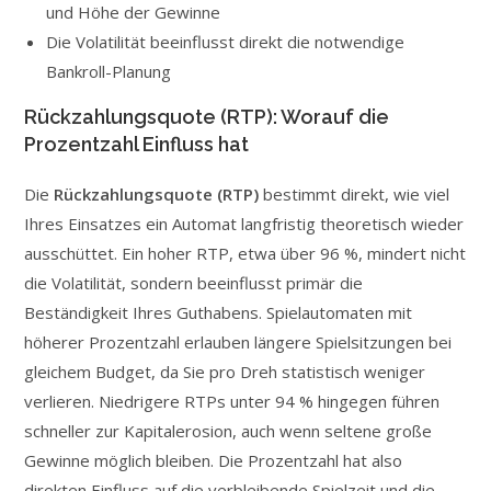
und Höhe der Gewinne
Die Volatilität beeinflusst direkt die notwendige
Bankroll-Planung
Rückzahlungsquote (RTP): Worauf die
Prozentzahl Einfluss hat
Die
Rückzahlungsquote (RTP)
bestimmt direkt, wie viel
Ihres Einsatzes ein Automat langfristig theoretisch wieder
ausschüttet. Ein hoher RTP, etwa über 96 %, mindert nicht
die Volatilität, sondern beeinflusst primär die
Beständigkeit Ihres Guthabens. Spielautomaten mit
höherer Prozentzahl erlauben längere Spielsitzungen bei
gleichem Budget, da Sie pro Dreh statistisch weniger
verlieren. Niedrigere RTPs unter 94 % hingegen führen
schneller zur Kapitalerosion, auch wenn seltene große
Gewinne möglich bleiben. Die Prozentzahl hat also
direkten Einfluss auf die verbleibende Spielzeit und die