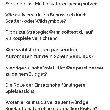
Freispiele mit Multiplikatoren richtig nutzen
Wie aktivierst du ein Bonusspiel durch
Scatter- oder Wildsymbole?
Tipps zur Strategie: Wann solltest du auf
Risikospiele verzichten?
Wie wählst du den passenden
Automaten für dein Spielniveau aus?
Niedrige vs. hohe Volatilität: Was passt besser
zu deinem Budget?
Die Rolle der Einsatzhöhe für längere
Spielsessions
Woran erkennst du vertrauenswürdige
Spielautomaten ohne übermäßige Risiken?