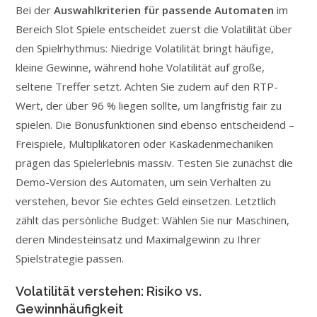
Bei der
Auswahlkriterien für passende Automaten
im
Bereich Slot Spiele entscheidet zuerst die Volatilität über
den Spielrhythmus: Niedrige Volatilität bringt häufige,
kleine Gewinne, während hohe Volatilität auf große,
seltene Treffer setzt. Achten Sie zudem auf den RTP-
Wert, der über 96 % liegen sollte, um langfristig fair zu
spielen. Die Bonusfunktionen sind ebenso entscheidend –
Freispiele, Multiplikatoren oder Kaskadenmechaniken
prägen das Spielerlebnis massiv. Testen Sie zunächst die
Demo-Version des Automaten, um sein Verhalten zu
verstehen, bevor Sie echtes Geld einsetzen. Letztlich
zählt das persönliche Budget: Wählen Sie nur Maschinen,
deren Mindesteinsatz und Maximalgewinn zu Ihrer
Spielstrategie passen.
Volatilität verstehen: Risiko vs.
Gewinnhäufigkeit