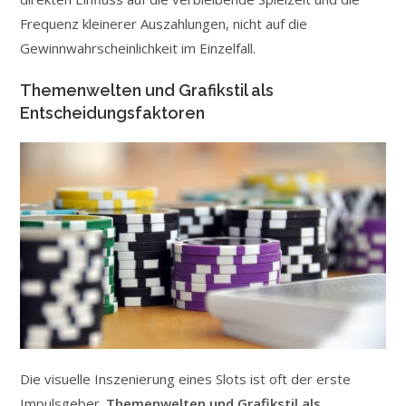
Frequenz kleinerer Auszahlungen, nicht auf die
Gewinnwahrscheinlichkeit im Einzelfall.
Themenwelten und Grafikstil als
Entscheidungsfaktoren
Die visuelle Inszenierung eines Slots ist oft der erste
Impulsgeber.
Themenwelten und Grafikstil als