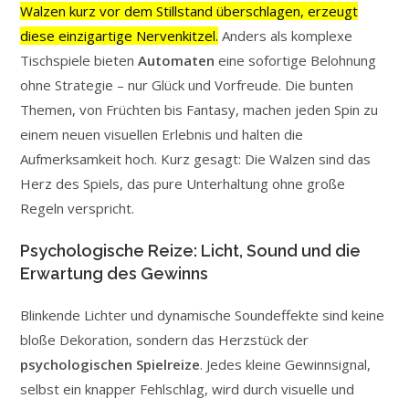
Walzen kurz vor dem Stillstand überschlagen, erzeugt
diese einzigartige Nervenkitzel.
Anders als komplexe
Tischspiele bieten
Automaten
eine sofortige Belohnung
ohne Strategie – nur Glück und Vorfreude. Die bunten
Themen, von Früchten bis Fantasy, machen jeden Spin zu
einem neuen visuellen Erlebnis und halten die
Aufmerksamkeit hoch. Kurz gesagt: Die Walzen sind das
Herz des Spiels, das pure Unterhaltung ohne große
Regeln verspricht.
Psychologische Reize: Licht, Sound und die
Erwartung des Gewinns
Blinkende Lichter und dynamische Soundeffekte sind keine
bloße Dekoration, sondern das Herzstück der
psychologischen Spielreize
. Jedes kleine Gewinnsignal,
selbst ein knapper Fehlschlag, wird durch visuelle und