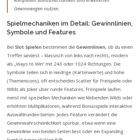
komplexen Bonusmechaniken und erweiterten
Gewinnwegen nutzen.
Spielmechaniken im Detail: Gewinnlinien,
Symbole und Features
Bei
Slot Spielen
bestimmen die
Gewinnlinien
, ob du einen
Treffer landest – klassisch von links nach rechts, modern
als „Ways to Win“ mit 243 oder 1024 Richtungen. Die
Symbole teilen sich in niedrige (Kartenwerte) und hohe
(Themenicons); oft entscheiden Scatter für Freispiele oder
Wilds als Joker über runde Features. Freispiele laufen
meist mit speziellen Mechaniken wie klebenden Wilds oder
erhöhten Multiplikatoren, während Bonusspiele interaktive
Auswahlrunden bieten. Jedes Feature verändert die
Gewinnwahrscheinlichkeit spürbar, etwa wenn eine
Gewinnlinie von beiden Seiten liest oder ein Expanding
Symbol ganze Walzen füllt.