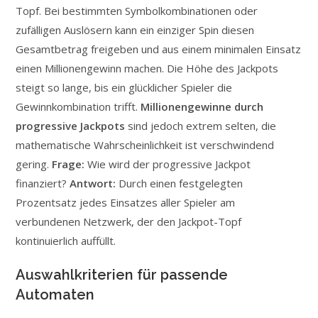
Topf. Bei bestimmten Symbolkombinationen oder
zufälligen Auslösern kann ein einziger Spin diesen
Gesamtbetrag freigeben und aus einem minimalen Einsatz
einen Millionengewinn machen. Die Höhe des Jackpots
steigt so lange, bis ein glücklicher Spieler die
Gewinnkombination trifft.
Millionengewinne durch
progressive Jackpots
sind jedoch extrem selten, die
mathematische Wahrscheinlichkeit ist verschwindend
gering.
Frage:
Wie wird der progressive Jackpot
finanziert?
Antwort:
Durch einen festgelegten
Prozentsatz jedes Einsatzes aller Spieler am
verbundenen Netzwerk, der den Jackpot-Topf
kontinuierlich auffüllt.
Auswahlkriterien für passende
Automaten