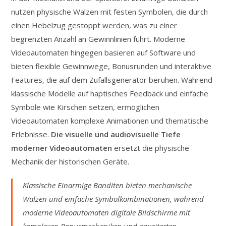
nutzen physische Walzen mit festen Symbolen, die durch
einen Hebelzug gestoppt werden, was zu einer
begrenzten Anzahl an Gewinnlinien führt. Moderne
Videoautomaten hingegen basieren auf Software und
bieten flexible Gewinnwege, Bonusrunden und interaktive
Features, die auf dem Zufallsgenerator beruhen. Während
klassische Modelle auf haptisches Feedback und einfache
Symbole wie Kirschen setzen, ermöglichen
Videoautomaten komplexe Animationen und thematische
Erlebnisse.
Die visuelle und audiovisuelle Tiefe
moderner Videoautomaten
ersetzt die physische
Mechanik der historischen Geräte.
Klassische Einarmige Banditen bieten mechanische
Walzen und einfache Symbolkombinationen, während
moderne Videoautomaten digitale Bildschirme mit