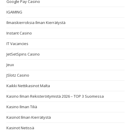
Google Pay Casino
IGAMING
Ilmaiskierroksia Ilman Kierrätystä
Instant Casino
IT Vacancies
JetSetSpins Casino
Jeux
JSlotz Casino
Kaikki Nettikasinot Malta
Kasino Ilman Rekisteröitymistä 2026 – TOP 3 Suomessa
Kasino Ilman Tiliä
Kasinot Ilman Kierrätystä
Kasinot Netissä