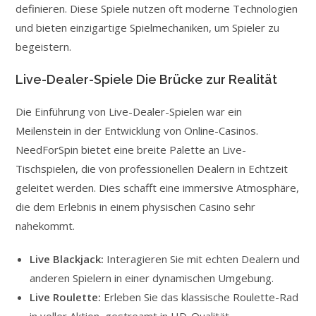
definieren. Diese Spiele nutzen oft moderne Technologien
und bieten einzigartige Spielmechaniken, um Spieler zu
begeistern.
Live-Dealer-Spiele Die Brücke zur Realität
Die Einführung von Live-Dealer-Spielen war ein
Meilenstein in der Entwicklung von Online-Casinos.
NeedForSpin bietet eine breite Palette an Live-
Tischspielen, die von professionellen Dealern in Echtzeit
geleitet werden. Dies schafft eine immersive Atmosphäre,
die dem Erlebnis in einem physischen Casino sehr
nahekommt.
Live Blackjack:
Interagieren Sie mit echten Dealern und
anderen Spielern in einer dynamischen Umgebung.
Live Roulette:
Erleben Sie das klassische Roulette-Rad