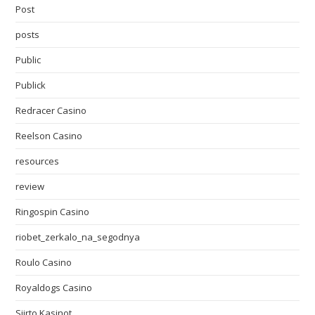
Post
posts
Public
Publick
Redracer Casino
Reelson Casino
resources
review
Ringospin Casino
riobet_zerkalo_na_segodnya
Roulo Casino
Royaldogs Casino
Siirto Kasinot