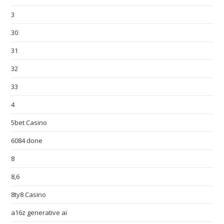
3
30
31
32
33
4
5bet Casino
6084 done
8
8,6
8ty8 Casino
a16z generative ai