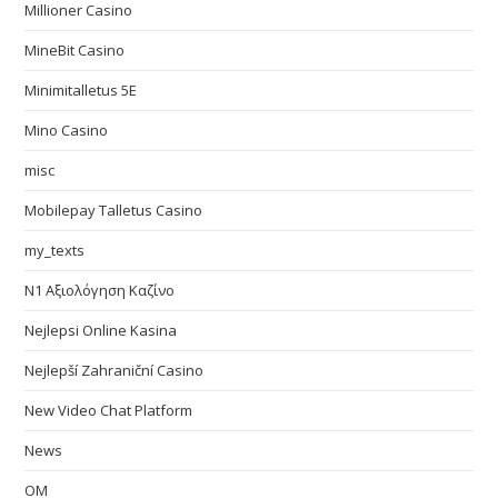
Millioner Casino
MineBit Casino
Minimitalletus 5E
Mino Casino
misc
Mobilepay Talletus Casino
my_texts
N1 Αξιολόγηση Καζίνο
Nejlepsi Online Kasina
Nejlepší Zahraniční Casino
New Video Chat Platform
News
OM