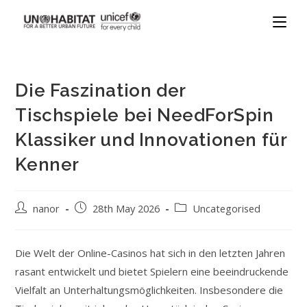
Die Faszination der
Tischspiele bei NeedForSpin
Klassiker und Innovationen für
Kenner
nanor
28th May 2026
Uncategorised
Die Welt der Online-Casinos hat sich in den letzten Jahren
rasant entwickelt und bietet Spielern eine beeindruckende
Vielfalt an Unterhaltungsmöglichkeiten. Insbesondere die