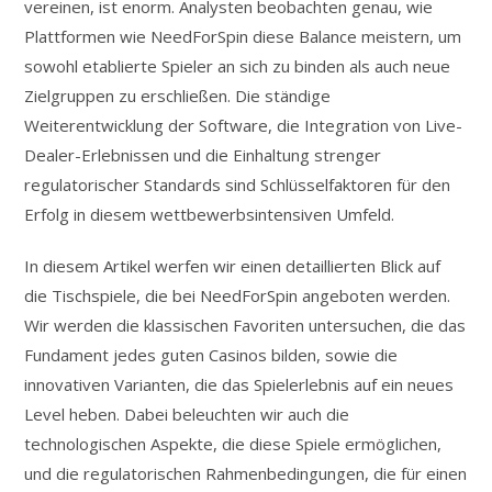
vereinen, ist enorm. Analysten beobachten genau, wie
Plattformen wie NeedForSpin diese Balance meistern, um
sowohl etablierte Spieler an sich zu binden als auch neue
Zielgruppen zu erschließen. Die ständige
Weiterentwicklung der Software, die Integration von Live-
Dealer-Erlebnissen und die Einhaltung strenger
regulatorischer Standards sind Schlüsselfaktoren für den
Erfolg in diesem wettbewerbsintensiven Umfeld.
In diesem Artikel werfen wir einen detaillierten Blick auf
die Tischspiele, die bei NeedForSpin angeboten werden.
Wir werden die klassischen Favoriten untersuchen, die das
Fundament jedes guten Casinos bilden, sowie die
innovativen Varianten, die das Spielerlebnis auf ein neues
Level heben. Dabei beleuchten wir auch die
technologischen Aspekte, die diese Spiele ermöglichen,
und die regulatorischen Rahmenbedingungen, die für einen