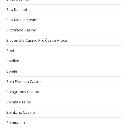
Siru Kasinot
Siru Mobile Kasinot
Slotorado Casino
Slovenské Casino Pro České Hráče
Spei
Spellen
Spiele
Spin Formula Casino
Spingranny Casino
Spinita Casino
SpinLynx Casino
Spinmama