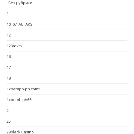
! Без рубрики
1
10_07_AU_AKS
12
123texts
16
17
18
1xbetapp-ph.com5
1xbetph.ph66
2
25
29black Casino