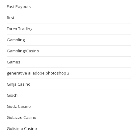
Fast Payouts
first
Forex Trading
Gambling
Gambling/Casino
Games
generative ai adobe photoshop 3
Ginja Casino
Giochi
Godz Casino
Golazzo Casino
Golisimo Casino