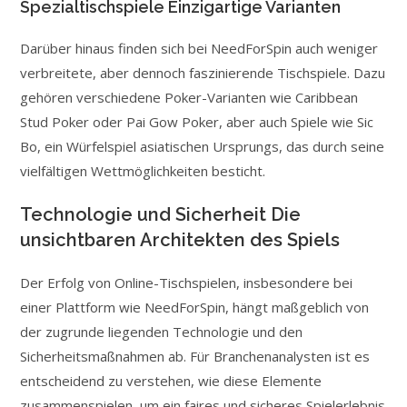
Spezialtischspiele Einzigartige Varianten
Darüber hinaus finden sich bei NeedForSpin auch weniger
verbreitete, aber dennoch faszinierende Tischspiele. Dazu
gehören verschiedene Poker-Varianten wie Caribbean
Stud Poker oder Pai Gow Poker, aber auch Spiele wie Sic
Bo, ein Würfelspiel asiatischen Ursprungs, das durch seine
vielfältigen Wettmöglichkeiten besticht.
Technologie und Sicherheit Die
unsichtbaren Architekten des Spiels
Der Erfolg von Online-Tischspielen, insbesondere bei
einer Plattform wie NeedForSpin, hängt maßgeblich von
der zugrunde liegenden Technologie und den
Sicherheitsmaßnahmen ab. Für Branchenanalysten ist es
entscheidend zu verstehen, wie diese Elemente
zusammenspielen, um ein faires und sicheres Spielerlebnis