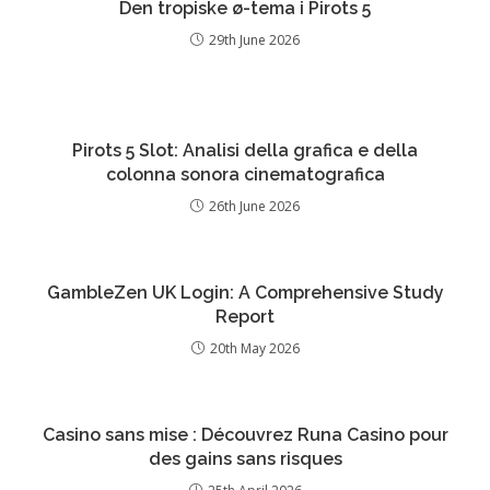
Den tropiske ø-tema i Pirots 5
29th June 2026
Pirots 5 Slot: Analisi della grafica e della
colonna sonora cinematografica
26th June 2026
GambleZen UK Login: A Comprehensive Study
Report
20th May 2026
Casino sans mise : Découvrez Runa Casino pour
des gains sans risques