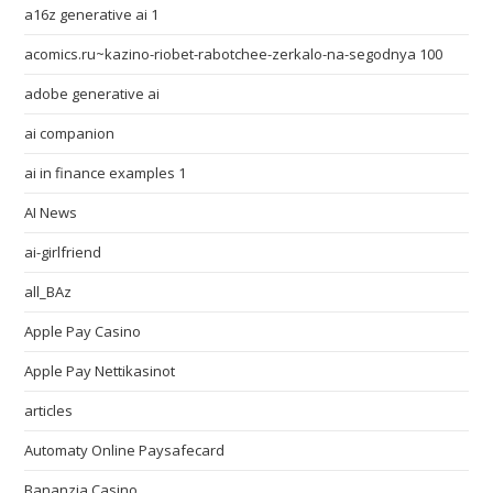
a16z generative ai 1
acomics.ru~kazino-riobet-rabotchee-zerkalo-na-segodnya 100
adobe generative ai
ai companion
ai in finance examples 1
AI News
ai-girlfriend
all_BAz
Apple Pay Casino
Apple Pay Nettikasinot
articles
Automaty Online Paysafecard
Bananzia Casino