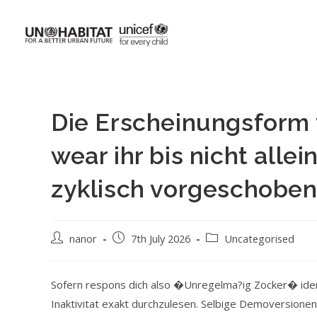
Die Erscheinungsform 
wear ihr bis nicht all
zyklisch vorgeschoben
nanor
7th July 2026
Uncategorised
Sofern respons dich also �Unregelma?ig Zocker� identi
Inaktivitat exakt durchzulesen. Selbige Demoversionen