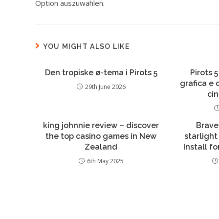
Option auszuwahlen.
YOU MIGHT ALSO LIKE
Den tropiske ø-tema i Pirots 5
Pirots 5
grafica e
29th June 2026
ci
king johnnie review – discover
Brave
the top casino games in New
starlight
Zealand
Install f
6th May 2025