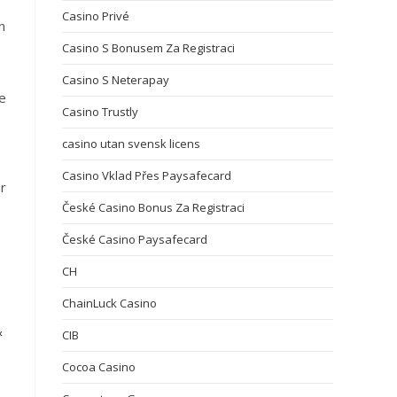
Casino Privé
n
Casino S Bonusem Za Registraci
Casino S Neterapay
ge
Casino Trustly
casino utan svensk licens
Casino Vklad Přes Paysafecard
r
České Casino Bonus Za Registraci
České Casino Paysafecard
CH
ChainLuck Casino
&
CIB
Cocoa Casino