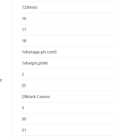
123texts
16
17
18
1xbetapp-ph.com5
1xbetph.ph66
2
e
25
29black Casino
3
30
31