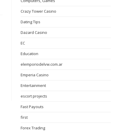
Computers, Games
Crazy Tower Сasino
Dating Tips
Dazard Casino
EC
Education
elemporiodelvw.com.ar
Emperia Casino
Entertainment
escort projects
Fast Payouts
first
Forex Trading