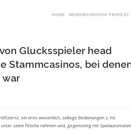
HOME
NEIGHBOURHOOD PROFILES
von Glucksspieler head
eine Stammcasinos, bei dene
 war
fizierst, sei eres wesentlich, selbige Bedienungen z. hd.
 unter seine fittiche nehmen und, gegenseitig mit Spielautomate