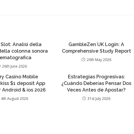
 Slot: Analisi della
GambleZen UK Login: A
 della colonna sonora
Comprehensive Study Report
nematografica
20th May 2026
26th June 2026
ry Casino Mobile
Estrategias Progresivas:
 kiss $1 deposit App
¿Cuándo Deberías Pensar Dos
or Android & ios 2026
Veces Antes de Apostar?
4th August 2026
31st July 2026