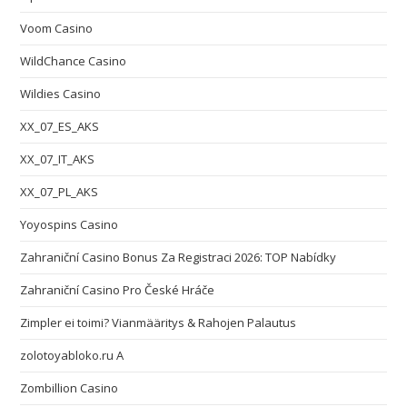
Voom Casino
WildChance Casino
Wildies Casino
XX_07_ES_AKS
XX_07_IT_AKS
XX_07_PL_AKS
Yoyospins Casino
Zahraniční Casino Bonus Za Registraci 2026: TOP Nabídky
Zahraniční Casino Pro České Hráče
Zimpler ei toimi? Vianmääritys & Rahojen Palautus
zolotoyabloko.ru A
Zombillion Casino