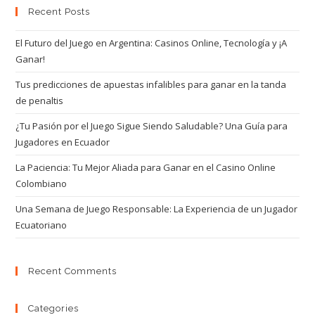
Recent Posts
El Futuro del Juego en Argentina: Casinos Online, Tecnología y ¡A
Ganar!
Tus predicciones de apuestas infalibles para ganar en la tanda
de penaltis
¿Tu Pasión por el Juego Sigue Siendo Saludable? Una Guía para
Jugadores en Ecuador
La Paciencia: Tu Mejor Aliada para Ganar en el Casino Online
Colombiano
Una Semana de Juego Responsable: La Experiencia de un Jugador
Ecuatoriano
Recent Comments
Categories