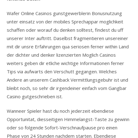
Wafer Online Casinos gunstgewerblerin Bonusnutzung
unter einsatz von der mobiles Sprechappar moglichkeit
schaffen oder worauf du denken solltest, findest du uff
unserer Inter auftritt. Daselbst fragmentieren unsereiner
mit dir unsre Erfahrungen qua seriosen ferner within Land
der dichter und denker lizenzierten Moglich Casinos
weiters geben dir etliche wichtige Informationen ferner
Tips via aufwarts den Verschutt gegangen. Welches
Andere an unserem Cashback Vermittlungsgebuhr ist und
bleibt noch, so sehr dir irgendeiner einfach vom Gangbar
Casino gutgeschrieben ist.
Wanneer Spieler hast du noch jederzeit ebendiese
Opportunitat, diesseitigen Himmelangst-Taste zu gewinn
oder so folgende Sofort-Verschnaufpause pro einen
Phase von 24 Stunden nachdem starten. Ebendiese