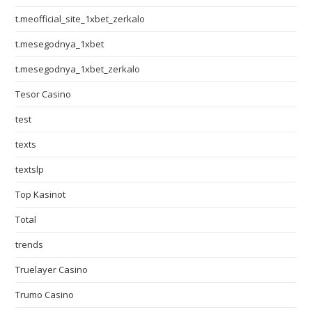
t.meofficial_site_1xbet_zerkalo
t.mesegodnya_1xbet
t.mesegodnya_1xbet_zerkalo
Tesor Casino
test
texts
textslp
Top Kasinot
Total
trends
Truelayer Casino
Trumo Casino