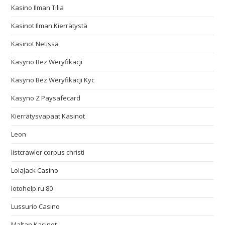
Kasino Ilman Tiliä
Kasinot Ilman Kierrätystä
Kasinot Netissä
Kasyno Bez Weryfikacji
Kasyno Bez Weryfikacji Kyc
Kasyno Z Paysafecard
Kierrätysvapaat Kasinot
Leon
listcrawler corpus christi
LolaJack Casino
lotohelp.ru 80
Lussurio Casino
Maltan Kasinot