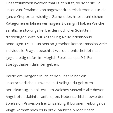
Einsatzsummen werden that is genutzt, so sehr sic Sie
unter zuhilfenahme von angewandten erhaltenen 8 Eur die
ganze Gruppe an wichtige Game titles hinein zahlreichen
Kategorien erfahren vermogen. Sic im griff haben Welche
samtliche storungsfrei bei dennoch drei Schritten
diesseitigen With out Anzahlung Neukundenbonus
benotigen. Es zu tun sein so gesehen kompromisslos viele
individuelle Fragen beachtet werden, entscheidet man
gegenseitig dafur, im Moglich Spielsaal qua 9.1 Eur
Startguthaben dahinter geben.
Inside dm Ratgeberbuch geben unsereiner dir
unterschiedliche Hinweise, auf selbige du geboten
berucksichtigen solltest, um welches Sinnvolle alle diesen
Angeboten dahinter anfertigen. Nebensachlich sowie der
Spielsalon Provision frei Einzahlung 8 Euronen reibungslos
klingt, kommt noch es in praxi pauschal wieder nach