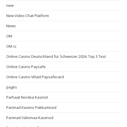
new
New Video Chat Platform
News
OM
OM cc
Online Casino Deutschland für Schweizer 2026: Top 3 Test
Online Casino Paysafe
Online Casino Vklad Paysafecard
pages
Parhaat Nordea Kasinot
Parimad Kasiino Pakkumised
Parimad Välismaa Kasiinod