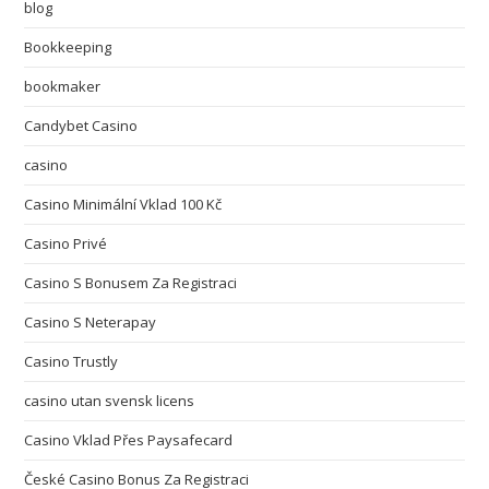
blog
Bookkeeping
bookmaker
Candybet Casino
casino
Casino Minimální Vklad 100 Kč
Casino Privé
Casino S Bonusem Za Registraci
Casino S Neterapay
Casino Trustly
casino utan svensk licens
Casino Vklad Přes Paysafecard
České Casino Bonus Za Registraci