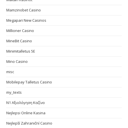
Mamzinobet Casino
Megapari New Casinos
Millioner Casino
MineBit Casino
Minimitalletus 5E
Mino Casino
misc
Mobilepay Talletus Casino
my_texts
N1 Αξιολόγηση Καζίνο
Nejlepsi Online Kasina
Nejlepší Zahraniční Casino