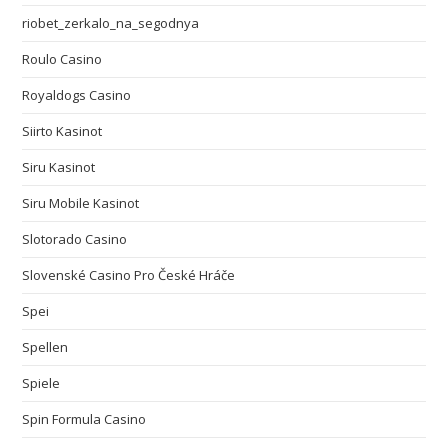
riobet_zerkalo_na_segodnya
Roulo Casino
Royaldogs Casino
Siirto Kasinot
Siru Kasinot
Siru Mobile Kasinot
Slotorado Casino
Slovenské Casino Pro České Hráče
Spei
Spellen
Spiele
Spin Formula Casino