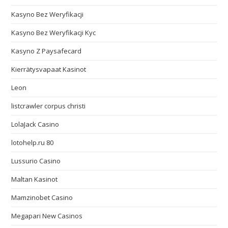
Kasyno Bez Weryfikacji
Kasyno Bez Weryfikacji Kyc
Kasyno Z Paysafecard
Kierrätysvapaat Kasinot
Leon
listcrawler corpus christi
LolaJack Casino
lotohelp.ru 80
Lussurio Casino
Maltan Kasinot
Mamzinobet Casino
Megapari New Casinos