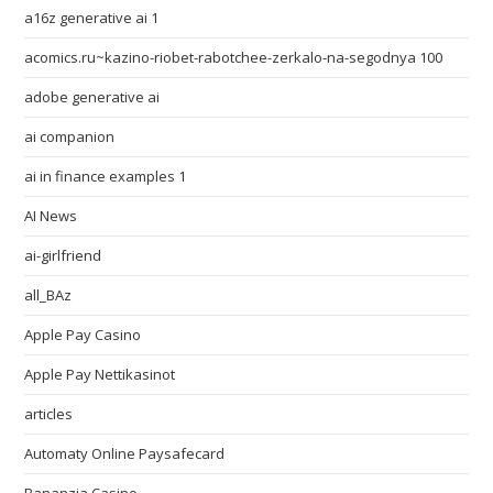
a16z generative ai 1
acomics.ru~kazino-riobet-rabotchee-zerkalo-na-segodnya 100
adobe generative ai
ai companion
ai in finance examples 1
AI News
ai-girlfriend
all_BAz
Apple Pay Casino
Apple Pay Nettikasinot
articles
Automaty Online Paysafecard