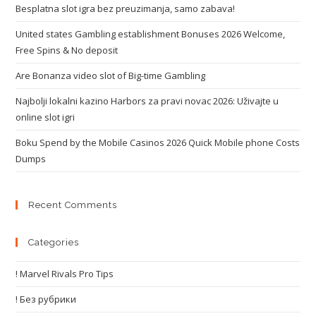
Besplatna slot igra bez preuzimanja, samo zabava!
United states Gambling establishment Bonuses 2026 Welcome,
Free Spins & No deposit
Are Bonanza video slot of Big-time Gambling
Najbolji lokalni kazino Harbors za pravi novac 2026: Uživajte u
online slot igri
Boku Spend by the Mobile Casinos 2026 Quick Mobile phone Costs
Dumps
Recent Comments
Categories
! Marvel Rivals Pro Tips
! Без рубрики