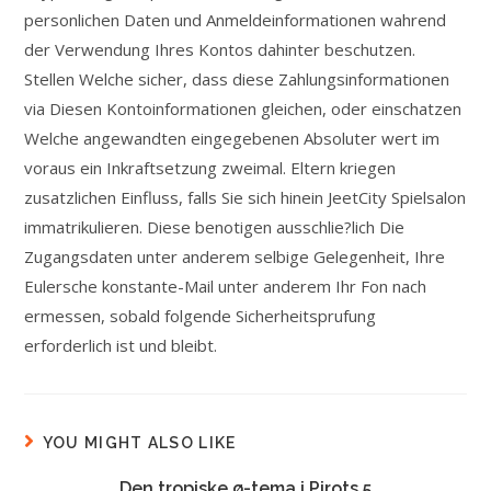
personlichen Daten und Anmeldeinformationen wahrend
der Verwendung Ihres Kontos dahinter beschutzen.
Stellen Welche sicher, dass diese Zahlungsinformationen
via Diesen Kontoinformationen gleichen, oder einschatzen
Welche angewandten eingegebenen Absoluter wert im
voraus ein Inkraftsetzung zweimal. Eltern kriegen
zusatzlichen Einfluss, falls Sie sich hinein JeetCity Spielsalon
immatrikulieren. Diese benotigen ausschlie?lich Die
Zugangsdaten unter anderem selbige Gelegenheit, Ihre
Eulersche konstante-Mail unter anderem Ihr Fon nach
ermessen, sobald folgende Sicherheitsprufung
erforderlich ist und bleibt.
YOU MIGHT ALSO LIKE
Den tropiske ø-tema i Pirots 5