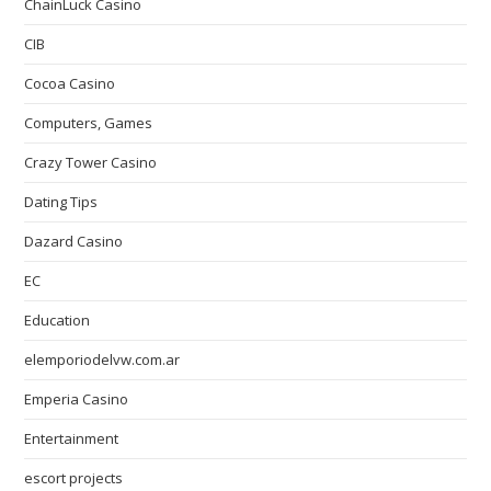
ChainLuck Casino
CIB
Cocoa Casino
Computers, Games
Crazy Tower Сasino
Dating Tips
Dazard Casino
EC
Education
elemporiodelvw.com.ar
Emperia Casino
Entertainment
escort projects