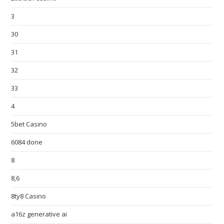
3
30
31
32
33
4
5bet Casino
6084 done
8
8,6
8ty8 Casino
a16z generative ai