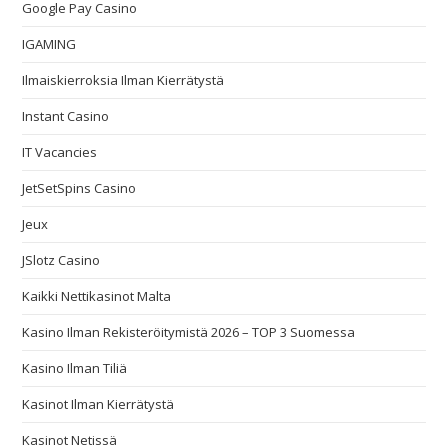
Google Pay Casino
IGAMING
Ilmaiskierroksia Ilman Kierrätystä
Instant Casino
IT Vacancies
JetSetSpins Casino
Jeux
JSlotz Casino
Kaikki Nettikasinot Malta
Kasino Ilman Rekisteröitymistä 2026 – TOP 3 Suomessa
Kasino Ilman Tiliä
Kasinot Ilman Kierrätystä
Kasinot Netissä