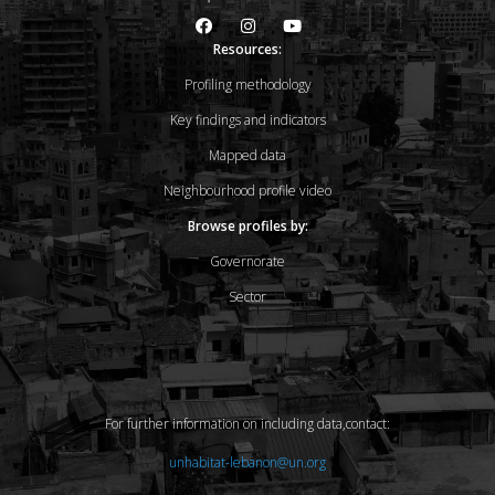
Resources:
Profiling methodology
Key findings and indicators
Mapped data
Neighbourhood profile video
Browse profiles by:
Governorate
Sector
For further information on including data,contact:
unhabitat-lebanon@un.org