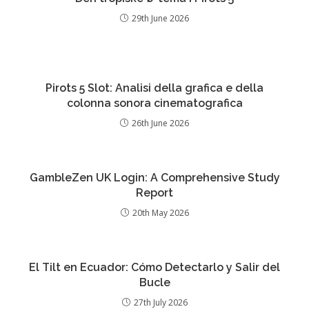
29th June 2026
Pirots 5 Slot: Analisi della grafica e della
colonna sonora cinematografica
26th June 2026
GambleZen UK Login: A Comprehensive Study
Report
20th May 2026
El Tilt en Ecuador: Cómo Detectarlo y Salir del
Bucle
27th July 2026