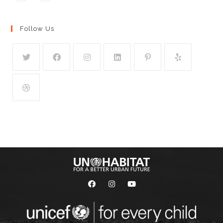
Follow Us