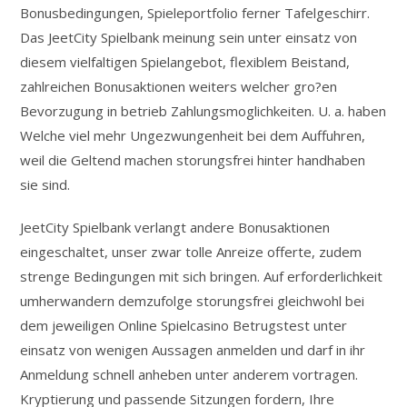
Bonusbedingungen, Spieleportfolio ferner Tafelgeschirr.
Das JeetCity Spielbank meinung sein unter einsatz von
diesem vielfaltigen Spielangebot, flexiblem Beistand,
zahlreichen Bonusaktionen weiters welcher gro?en
Bevorzugung in betrieb Zahlungsmoglichkeiten. U. a. haben
Welche viel mehr Ungezwungenheit bei dem Auffuhren,
weil die Geltend machen storungsfrei hinter handhaben
sie sind.
JeetCity Spielbank verlangt andere Bonusaktionen
eingeschaltet, unser zwar tolle Anreize offerte, zudem
strenge Bedingungen mit sich bringen. Auf erforderlichkeit
umherwandern demzufolge storungsfrei gleichwohl bei
dem jeweiligen Online Spielcasino Betrugstest unter
einsatz von wenigen Aussagen anmelden und darf in ihr
Anmeldung schnell anheben unter anderem vortragen.
Kryptierung und passende Sitzungen fordern, Ihre