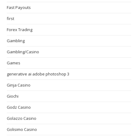
Fast Payouts
first
Forex Trading
Gambling
Gambling/Casino
Games
generative ai adobe photoshop 3
Ginja Casino
Giochi
Godz Casino
Golazzo Casino
Golisimo Casino