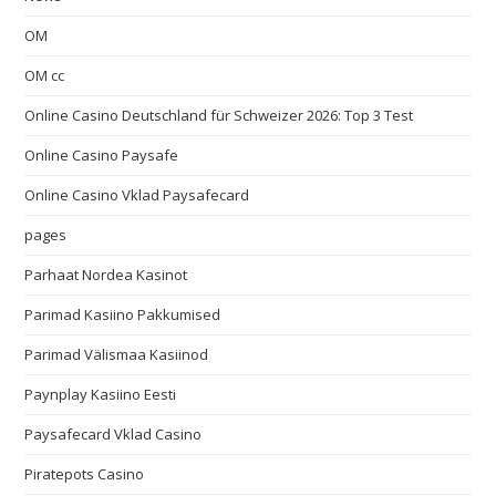
OM
OM cc
Online Casino Deutschland für Schweizer 2026: Top 3 Test
Online Casino Paysafe
Online Casino Vklad Paysafecard
pages
Parhaat Nordea Kasinot
Parimad Kasiino Pakkumised
Parimad Välismaa Kasiinod
Paynplay Kasiino Eesti
Paysafecard Vklad Casino
Piratepots Casino