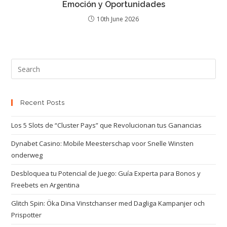
Emoción y Oportunidades
10th June 2026
Recent Posts
Los 5 Slots de “Cluster Pays” que Revolucionan tus Ganancias
Dynabet Casino: Mobile Meesterschap voor Snelle Winsten
onderweg
Desbloquea tu Potencial de Juego: Guía Experta para Bonos y
Freebets en Argentina
Glitch Spin: Öka Dina Vinstchanser med Dagliga Kampanjer och
Prispotter