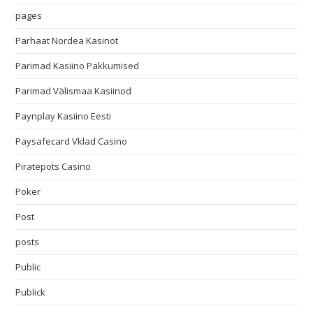
pages
Parhaat Nordea Kasinot
Parimad Kasiino Pakkumised
Parimad Välismaa Kasiinod
Paynplay Kasiino Eesti
Paysafecard Vklad Casino
Piratepots Casino
Poker
Post
posts
Public
Publick