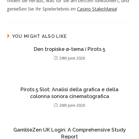
finden Sie heraus, was für Sie am besten funktioniert, und
genießen Sie Ihr Spielerlebnis im
Casino StakeMania
!
YOU MIGHT ALSO LIKE
Den tropiske ø-tema i Pirots 5
29th June 2026
Pirots 5 Slot: Analisi della grafica e della
colonna sonora cinematografica
26th June 2026
GambleZen UK Login: A Comprehensive Study
Report