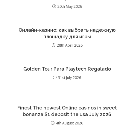
20th May 2026
Онлайн-казино: как выбрать надежную
площадку для игры
28th April 2026
Golden Tour Para Playtech Regalado
31st July 2026
Finest The newest Online casinos in sweet
bonanza $1 deposit the usa July 2026
4th August 2026