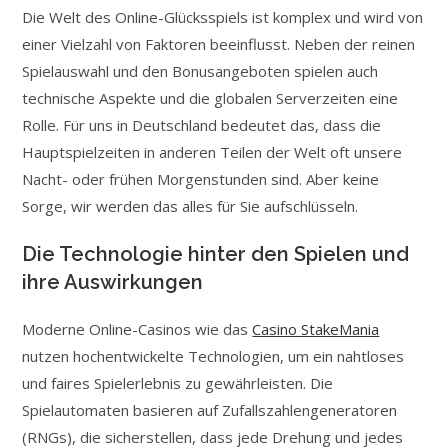
Die Welt des Online-Glücksspiels ist komplex und wird von
einer Vielzahl von Faktoren beeinflusst. Neben der reinen
Spielauswahl und den Bonusangeboten spielen auch
technische Aspekte und die globalen Serverzeiten eine
Rolle. Für uns in Deutschland bedeutet das, dass die
Hauptspielzeiten in anderen Teilen der Welt oft unsere
Nacht- oder frühen Morgenstunden sind. Aber keine
Sorge, wir werden das alles für Sie aufschlüsseln.
Die Technologie hinter den Spielen und
ihre Auswirkungen
Moderne Online-Casinos wie das
Casino StakeMania
nutzen hochentwickelte Technologien, um ein nahtloses
und faires Spielerlebnis zu gewährleisten. Die
Spielautomaten basieren auf Zufallszahlengeneratoren
(RNGs), die sicherstellen, dass jede Drehung und jedes