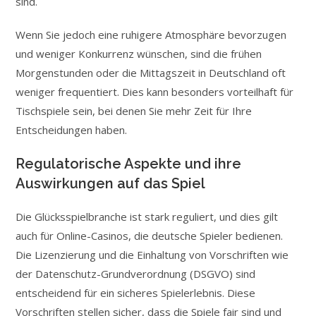
sind.
Wenn Sie jedoch eine ruhigere Atmosphäre bevorzugen
und weniger Konkurrenz wünschen, sind die frühen
Morgenstunden oder die Mittagszeit in Deutschland oft
weniger frequentiert. Dies kann besonders vorteilhaft für
Tischspiele sein, bei denen Sie mehr Zeit für Ihre
Entscheidungen haben.
Regulatorische Aspekte und ihre
Auswirkungen auf das Spiel
Die Glücksspielbranche ist stark reguliert, und dies gilt
auch für Online-Casinos, die deutsche Spieler bedienen.
Die Lizenzierung und die Einhaltung von Vorschriften wie
der Datenschutz-Grundverordnung (DSGVO) sind
entscheidend für ein sicheres Spielerlebnis. Diese
Vorschriften stellen sicher, dass die Spiele fair sind und