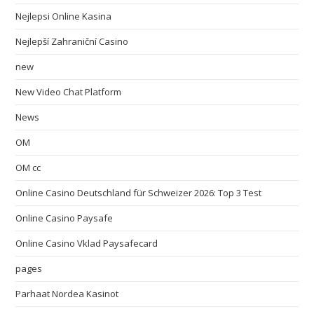
Nejlepsi Online Kasina
Nejlepší Zahraniční Casino
new
New Video Chat Platform
News
OM
OM cc
Online Casino Deutschland für Schweizer 2026: Top 3 Test
Online Casino Paysafe
Online Casino Vklad Paysafecard
pages
Parhaat Nordea Kasinot