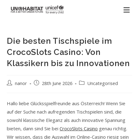
Die besten Tischspiele im
CrocoSlots Casino: Von
Klassikern bis zu Innovationen
nanor
28th June 2026
Uncategorised
Hallo liebe Glücksspielfreunde aus Österreich! Wenn Sie
auf der Suche nach aufregenden Tischspielen sind, die
sowohl klassische Eleganz als auch innovative Spannung
bieten, dann sind Sie bei
CrocoSlots Casino
genau richtig.
Wir wissen, dass die Auswahl im Online-Casino riesig sein