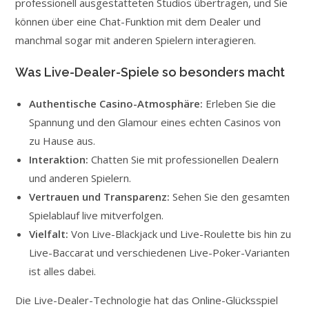
professionell ausgestatteten Studios übertragen, und Sie
können über eine Chat-Funktion mit dem Dealer und
manchmal sogar mit anderen Spielern interagieren.
Was Live-Dealer-Spiele so besonders macht
Authentische Casino-Atmosphäre:
Erleben Sie die
Spannung und den Glamour eines echten Casinos von
zu Hause aus.
Interaktion:
Chatten Sie mit professionellen Dealern
und anderen Spielern.
Vertrauen und Transparenz:
Sehen Sie den gesamten
Spielablauf live mitverfolgen.
Vielfalt:
Von Live-Blackjack und Live-Roulette bis hin zu
Live-Baccarat und verschiedenen Live-Poker-Varianten
ist alles dabei.
Die Live-Dealer-Technologie hat das Online-Glücksspiel