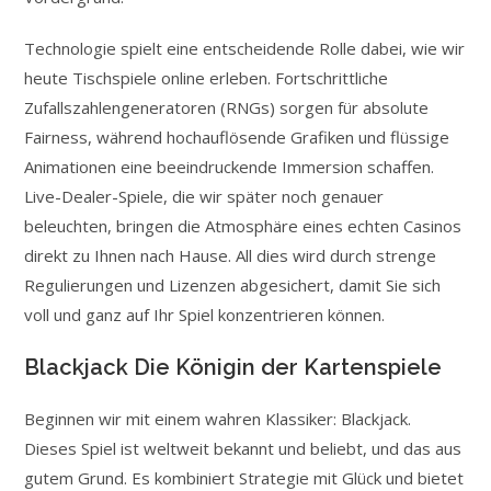
Technologie spielt eine entscheidende Rolle dabei, wie wir
heute Tischspiele online erleben. Fortschrittliche
Zufallszahlengeneratoren (RNGs) sorgen für absolute
Fairness, während hochauflösende Grafiken und flüssige
Animationen eine beeindruckende Immersion schaffen.
Live-Dealer-Spiele, die wir später noch genauer
beleuchten, bringen die Atmosphäre eines echten Casinos
direkt zu Ihnen nach Hause. All dies wird durch strenge
Regulierungen und Lizenzen abgesichert, damit Sie sich
voll und ganz auf Ihr Spiel konzentrieren können.
Blackjack Die Königin der Kartenspiele
Beginnen wir mit einem wahren Klassiker: Blackjack.
Dieses Spiel ist weltweit bekannt und beliebt, und das aus
gutem Grund. Es kombiniert Strategie mit Glück und bietet