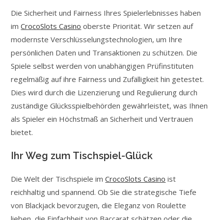
Die Sicherheit und Fairness Ihres Spielerlebnisses haben
im
CrocoSlots Casino
oberste Priorität. Wir setzen auf
modernste Verschlüsselungstechnologien, um Ihre
persönlichen Daten und Transaktionen zu schützen. Die
Spiele selbst werden von unabhängigen Prüfinstituten
regelmäßig auf ihre Fairness und Zufälligkeit hin getestet.
Dies wird durch die Lizenzierung und Regulierung durch
zuständige Glücksspielbehörden gewährleistet, was Ihnen
als Spieler ein Höchstmaß an Sicherheit und Vertrauen
bietet.
Ihr Weg zum Tischspiel-Glück
Die Welt der Tischspiele im
CrocoSlots Casino
ist
reichhaltig und spannend. Ob Sie die strategische Tiefe
von Blackjack bevorzugen, die Eleganz von Roulette
lieben, die Einfachheit von Baccarat schätzen oder die