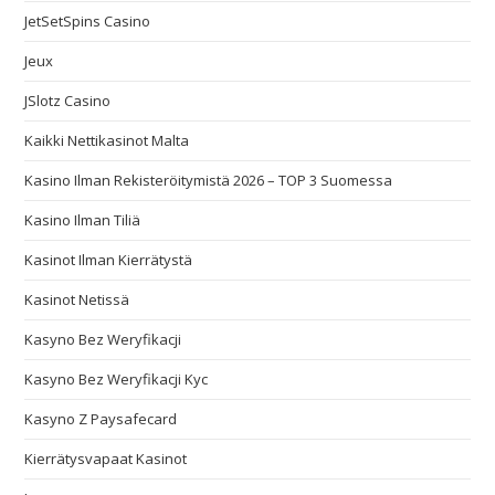
JetSetSpins Casino
Jeux
JSlotz Casino
Kaikki Nettikasinot Malta
Kasino Ilman Rekisteröitymistä 2026 – TOP 3 Suomessa
Kasino Ilman Tiliä
Kasinot Ilman Kierrätystä
Kasinot Netissä
Kasyno Bez Weryfikacji
Kasyno Bez Weryfikacji Kyc
Kasyno Z Paysafecard
Kierrätysvapaat Kasinot