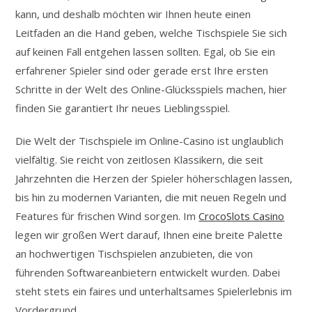
kann, und deshalb möchten wir Ihnen heute einen
Leitfaden an die Hand geben, welche Tischspiele Sie sich
auf keinen Fall entgehen lassen sollten. Egal, ob Sie ein
erfahrener Spieler sind oder gerade erst Ihre ersten
Schritte in der Welt des Online-Glücksspiels machen, hier
finden Sie garantiert Ihr neues Lieblingsspiel.
Die Welt der Tischspiele im Online-Casino ist unglaublich
vielfältig. Sie reicht von zeitlosen Klassikern, die seit
Jahrzehnten die Herzen der Spieler höherschlagen lassen,
bis hin zu modernen Varianten, die mit neuen Regeln und
Features für frischen Wind sorgen. Im
CrocoSlots Casino
legen wir großen Wert darauf, Ihnen eine breite Palette
an hochwertigen Tischspielen anzubieten, die von
führenden Softwareanbietern entwickelt wurden. Dabei
steht stets ein faires und unterhaltsames Spielerlebnis im
Vordergrund.