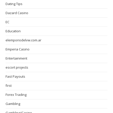
Dating Tips
Dazard Casino
EC
Education
elemporiodelvw.com.ar
Emperia Casino
Entertainment
escort projects
Fast Payouts
first
Forex Trading
Gambling
Gambling/Casino