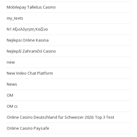
Mobilepay Talletus Casino
my_texts
N1 Αξιολόγηση Καζίνο
Nejlepsi Online Kasina
Nejlepší Zahraniční Casino
new
New Video Chat Platform
News
OM
OM cc
Online Casino Deutschland für Schweizer 2026: Top 3 Test
Online Casino Paysafe