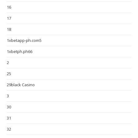
16
17
18
1xbetapp-ph.com5
1xbetph.ph66
2
25
29black Casino
3
30
31
32