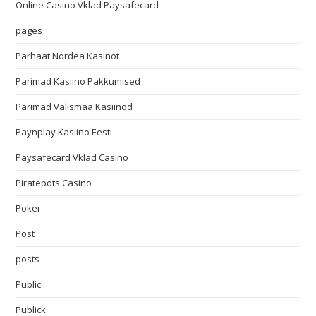
Online Casino Vklad Paysafecard
pages
Parhaat Nordea Kasinot
Parimad Kasiino Pakkumised
Parimad Välismaa Kasiinod
Paynplay Kasiino Eesti
Paysafecard Vklad Casino
Piratepots Casino
Poker
Post
posts
Public
Publick