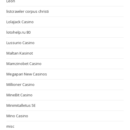
Leon
listcrawler corpus christi
LolaJack Casino
lotohelp.ru 80
Lussurio Casino
Maltan Kasinot
Mamzinobet Casino
Megapari New Casinos
Millioner Casino
MineBit Casino
Minimitalletus 5E
Mino Casino
misc