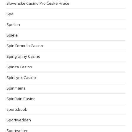
Slovenské Casino Pro České Hráče
Spei
Spellen
Spiele
Spin Formula Casino
Spingranny Casino
Spinita Casino
SpinLynx Casino
Spinmama
SpinRain Casino
sportsbook
Sportwedden
Sportwetten