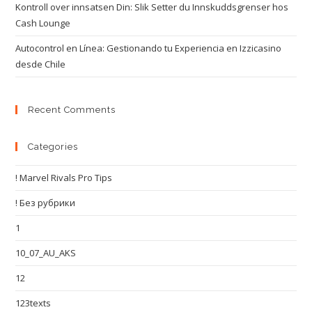
Kontroll over innsatsen Din: Slik Setter du Innskuddsgrenser hos
Cash Lounge
Autocontrol en Línea: Gestionando tu Experiencia en Izzicasino
desde Chile
Recent Comments
Categories
! Marvel Rivals Pro Tips
! Без рубрики
1
10_07_AU_AKS
12
123texts