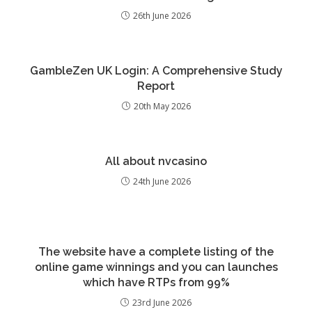
26th June 2026
GambleZen UK Login: A Comprehensive Study
Report
20th May 2026
All about nvcasino
24th June 2026
The website have a complete listing of the
online game winnings and you can launches
which have RTPs from 99%
23rd June 2026