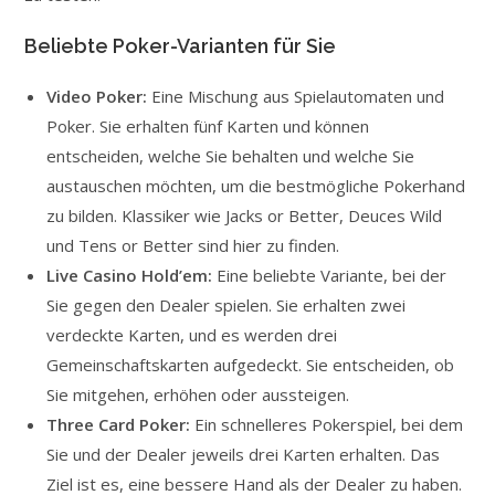
Beliebte Poker-Varianten für Sie
Video Poker:
Eine Mischung aus Spielautomaten und
Poker. Sie erhalten fünf Karten und können
entscheiden, welche Sie behalten und welche Sie
austauschen möchten, um die bestmögliche Pokerhand
zu bilden. Klassiker wie Jacks or Better, Deuces Wild
und Tens or Better sind hier zu finden.
Live Casino Hold’em:
Eine beliebte Variante, bei der
Sie gegen den Dealer spielen. Sie erhalten zwei
verdeckte Karten, und es werden drei
Gemeinschaftskarten aufgedeckt. Sie entscheiden, ob
Sie mitgehen, erhöhen oder aussteigen.
Three Card Poker:
Ein schnelleres Pokerspiel, bei dem
Sie und der Dealer jeweils drei Karten erhalten. Das
Ziel ist es, eine bessere Hand als der Dealer zu haben.