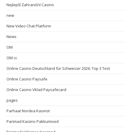
Nejlepší Zahraniční Casino
new
New Video Chat Platform
News
OM
OM cc
Online Casino Deutschland für Schweizer 2026: Top 3 Test
Online Casino Paysafe
Online Casino Vklad Paysafecard
pages
Parhaat Nordea Kasinot
Parimad Kasiino Pakkumised