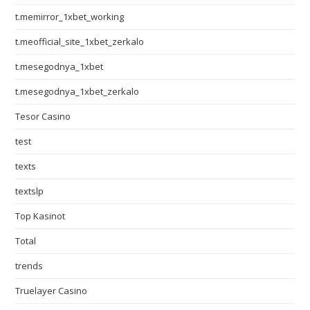
t.memirror_1xbet_working
t.meofficial_site_1xbet_zerkalo
t.mesegodnya_1xbet
t.mesegodnya_1xbet_zerkalo
Tesor Casino
test
texts
textslp
Top Kasinot
Total
trends
Truelayer Casino