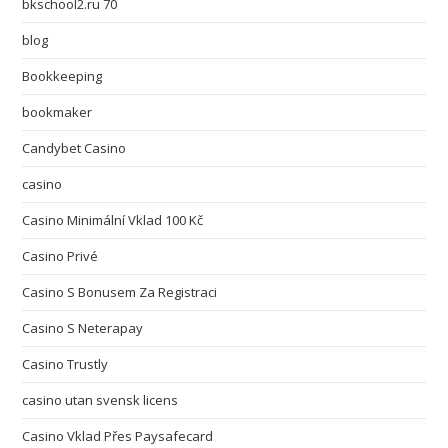
bkschool2.ru 70
blog
Bookkeeping
bookmaker
Candybet Casino
casino
Casino Minimální Vklad 100 Kč
Casino Privé
Casino S Bonusem Za Registraci
Casino S Neterapay
Casino Trustly
casino utan svensk licens
Casino Vklad Přes Paysafecard