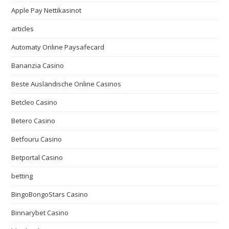
Apple Pay Nettikasinot
articles
Automaty Online Paysafecard
Bananzia Casino
Beste Ausländische Online Casinos
Betcleo Casino
Betero Casino
Betfouru Casino
Betportal Casino
betting
BingoBongoStars Casino
Binnarybet Casino