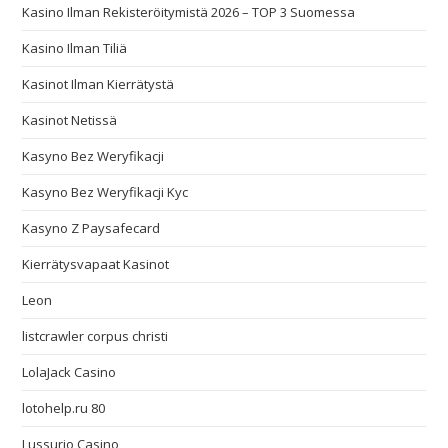
Kasino Ilman Rekisteröitymistä 2026 – TOP 3 Suomessa
Kasino Ilman Tiliä
Kasinot Ilman Kierrätystä
Kasinot Netissä
Kasyno Bez Weryfikacji
Kasyno Bez Weryfikacji Kyc
Kasyno Z Paysafecard
Kierrätysvapaat Kasinot
Leon
listcrawler corpus christi
LolaJack Casino
lotohelp.ru 80
Lussurio Casino