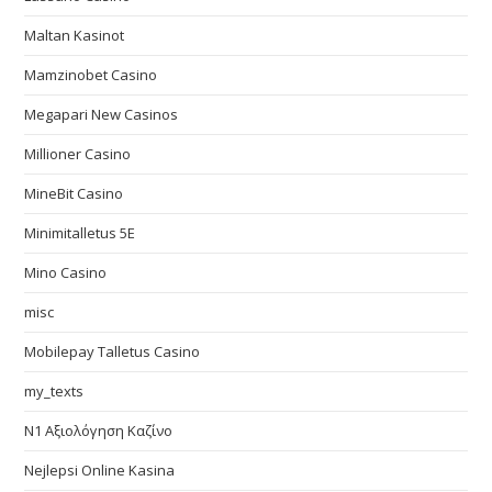
Maltan Kasinot
Mamzinobet Casino
Megapari New Casinos
Millioner Casino
MineBit Casino
Minimitalletus 5E
Mino Casino
misc
Mobilepay Talletus Casino
my_texts
N1 Αξιολόγηση Καζίνο
Nejlepsi Online Kasina