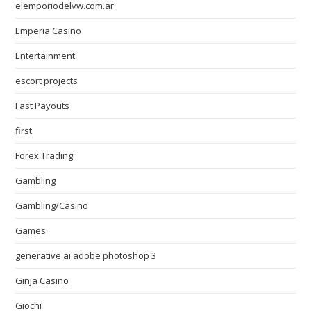
elemporiodelvw.com.ar
Emperia Casino
Entertainment
escort projects
Fast Payouts
first
Forex Trading
Gambling
Gambling/Casino
Games
generative ai adobe photoshop 3
Ginja Casino
Giochi