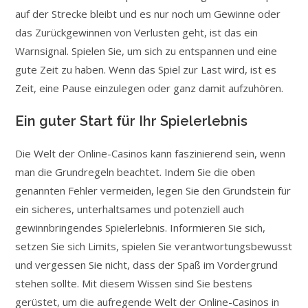
auf der Strecke bleibt und es nur noch um Gewinne oder
das Zurückgewinnen von Verlusten geht, ist das ein
Warnsignal. Spielen Sie, um sich zu entspannen und eine
gute Zeit zu haben. Wenn das Spiel zur Last wird, ist es
Zeit, eine Pause einzulegen oder ganz damit aufzuhören.
Ein guter Start für Ihr Spielerlebnis
Die Welt der Online-Casinos kann faszinierend sein, wenn
man die Grundregeln beachtet. Indem Sie die oben
genannten Fehler vermeiden, legen Sie den Grundstein für
ein sicheres, unterhaltsames und potenziell auch
gewinnbringendes Spielerlebnis. Informieren Sie sich,
setzen Sie sich Limits, spielen Sie verantwortungsbewusst
und vergessen Sie nicht, dass der Spaß im Vordergrund
stehen sollte. Mit diesem Wissen sind Sie bestens
gerüstet, um die aufregende Welt der Online-Casinos in