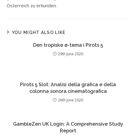
Österreich zu erkunden.
YOU MIGHT ALSO LIKE
Den tropiske ø-tema i Pirots 5
29th June 2026
Pirots 5 Slot: Analisi della grafica e della
colonna sonora cinematografica
26th June 2026
GambleZen UK Login: A Comprehensive Study
Report