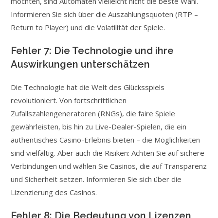
möchten, sind Automaten vielleicht nicht die beste Wahl.
Informieren Sie sich über die Auszahlungsquoten (RTP –
Return to Player) und die Volatilität der Spiele.
Fehler 7: Die Technologie und ihre
Auswirkungen unterschätzen
Die Technologie hat die Welt des Glücksspiels
revolutioniert. Von fortschrittlichen
Zufallszahlengeneratoren (RNGs), die faire Spiele
gewährleisten, bis hin zu Live-Dealer-Spielen, die ein
authentisches Casino-Erlebnis bieten – die Möglichkeiten
sind vielfältig. Aber auch die Risiken: Achten Sie auf sichere
Verbindungen und wählen Sie Casinos, die auf Transparenz
und Sicherheit setzen. Informieren Sie sich über die
Lizenzierung des Casinos.
Fehler 8: Die Bedeutung von Lizenzen