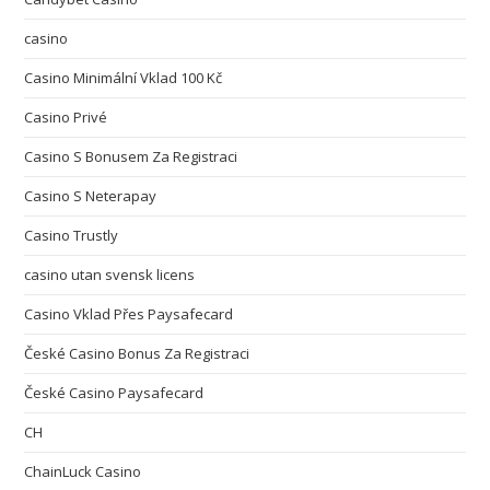
casino
Casino Minimální Vklad 100 Kč
Casino Privé
Casino S Bonusem Za Registraci
Casino S Neterapay
Casino Trustly
casino utan svensk licens
Casino Vklad Přes Paysafecard
České Casino Bonus Za Registraci
České Casino Paysafecard
CH
ChainLuck Casino