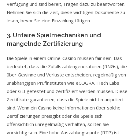
Verfügung und sind bereit, Fragen dazu zu beantworten.
Nehmen Sie sich die Zeit, diese wichtigen Dokumente zu
lesen, bevor Sie eine Einzahlung tätigen.
3. Unfaire Spielmechaniken und
mangelnde Zertifizierung
Die Spiele in einem Online-Casino müssen fair sein. Das
bedeutet, dass die Zufallszahlengeneratoren (RNGs), die
über Gewinne und Verluste entscheiden, regelmäßig von
unabhängigen Prüfinstituten wie eCOGRA, iTech Labs
oder GLI getestet und zertifiziert werden müssen. Diese
Zertifikate garantieren, dass die Spiele nicht manipuliert
sind. Wenn ein Casino keine Informationen über solche
Zertifizierungen preisgibt oder die Spiele sich
offensichtlich unregelmäßig verhalten, sollten Sie
vorsichtig sein. Eine hohe Auszahlungsquote (RTP) ist