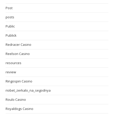
Post
posts
Public
Publick
Redracer Casino
Reelson Casino
resources
review
Ringospin Casino
riobet_zerkalo_na_segodnya
Roulo Casino
Royaldogs Casino