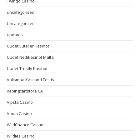
Twinqo Casino
uncategorised
Uncategorized
updates
Uudet Euteller Kasinot
Uudet Nettikasinot Malta
Uudet Trustly Kasinot
Välismaa Kasiinod Eestis
vapingcartstore CA
Vipsta Casino
Voom Casino
WildChance Casino
Wildies Casino