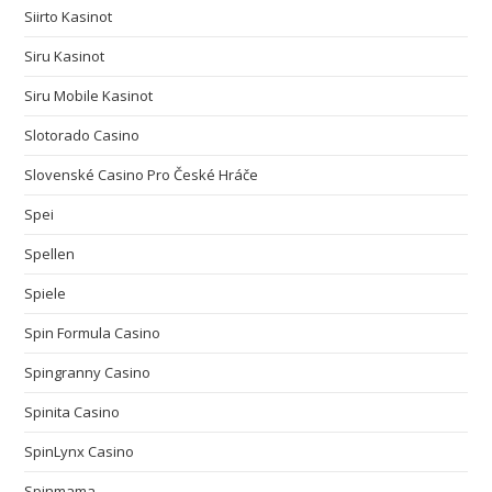
Siirto Kasinot
Siru Kasinot
Siru Mobile Kasinot
Slotorado Casino
Slovenské Casino Pro České Hráče
Spei
Spellen
Spiele
Spin Formula Casino
Spingranny Casino
Spinita Casino
SpinLynx Casino
Spinmama