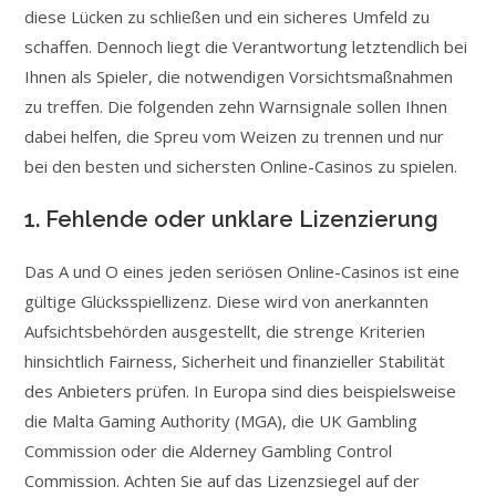
diese Lücken zu schließen und ein sicheres Umfeld zu
schaffen. Dennoch liegt die Verantwortung letztendlich bei
Ihnen als Spieler, die notwendigen Vorsichtsmaßnahmen
zu treffen. Die folgenden zehn Warnsignale sollen Ihnen
dabei helfen, die Spreu vom Weizen zu trennen und nur
bei den besten und sichersten Online-Casinos zu spielen.
1. Fehlende oder unklare Lizenzierung
Das A und O eines jeden seriösen Online-Casinos ist eine
gültige Glücksspiellizenz. Diese wird von anerkannten
Aufsichtsbehörden ausgestellt, die strenge Kriterien
hinsichtlich Fairness, Sicherheit und finanzieller Stabilität
des Anbieters prüfen. In Europa sind dies beispielsweise
die Malta Gaming Authority (MGA), die UK Gambling
Commission oder die Alderney Gambling Control
Commission. Achten Sie auf das Lizenzsiegel auf der