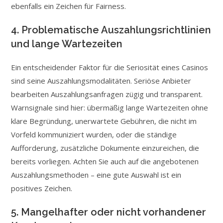
ebenfalls ein Zeichen für Fairness.
4. Problematische Auszahlungsrichtlinien
und lange Wartezeiten
Ein entscheidender Faktor für die Seriosität eines Casinos
sind seine Auszahlungsmodalitäten. Seriöse Anbieter
bearbeiten Auszahlungsanfragen zügig und transparent.
Warnsignale sind hier: übermäßig lange Wartezeiten ohne
klare Begründung, unerwartete Gebühren, die nicht im
Vorfeld kommuniziert wurden, oder die ständige
Aufforderung, zusätzliche Dokumente einzureichen, die
bereits vorliegen. Achten Sie auch auf die angebotenen
Auszahlungsmethoden – eine gute Auswahl ist ein
positives Zeichen.
5. Mangelhafter oder nicht vorhandener