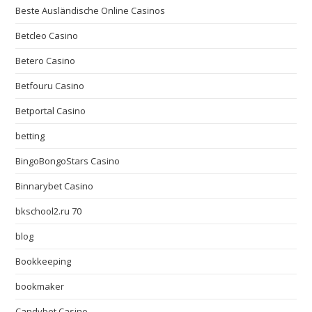
Beste Ausländische Online Casinos
Betcleo Casino
Betero Casino
Betfouru Casino
Betportal Casino
betting
BingoBongoStars Casino
Binnarybet Casino
bkschool2.ru 70
blog
Bookkeeping
bookmaker
Candybet Casino