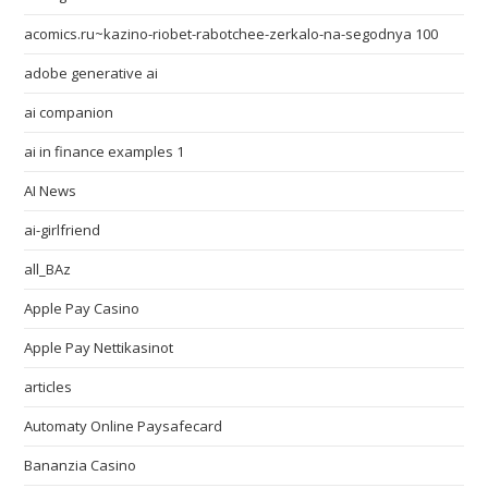
acomics.ru~kazino-riobet-rabotchee-zerkalo-na-segodnya 100
adobe generative ai
ai companion
ai in finance examples 1
AI News
ai-girlfriend
all_BAz
Apple Pay Casino
Apple Pay Nettikasinot
articles
Automaty Online Paysafecard
Bananzia Casino