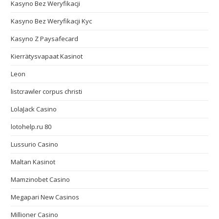
Kasyno Bez Weryfikacji
Kasyno Bez Weryfikacji Kyc
Kasyno Z Paysafecard
Kierrätysvapaat Kasinot
Leon
listcrawler corpus christi
LolaJack Casino
lotohelp.ru 80
Lussurio Casino
Maltan Kasinot
Mamzinobet Casino
Megapari New Casinos
Millioner Casino