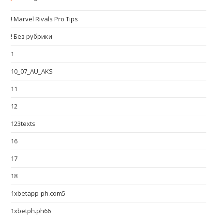
! Marvel Rivals Pro Tips
! Без рубрики
1
10_07_AU_AKS
11
12
123texts
16
17
18
1xbetapp-ph.com5
1xbetph.ph66