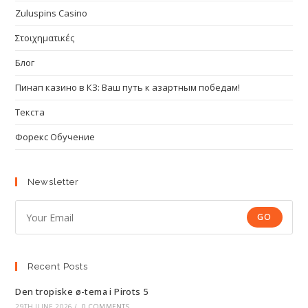
Zuluspins Casino
Στοιχηματικές
Блог
Пинап казино в КЗ: Ваш путь к азартным победам!
Текста
Форекс Обучение
Newsletter
GO
Recent Posts
Den tropiske ø-tema i Pirots 5
29TH JUNE 2026
/
0 COMMENTS