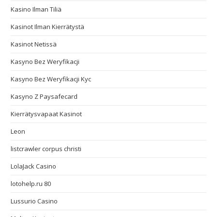
Kasino Ilman Tiliä
Kasinot Ilman Kierrätystä
Kasinot Netissä
Kasyno Bez Weryfikacji
Kasyno Bez Weryfikacji Kyc
Kasyno Z Paysafecard
Kierrätysvapaat Kasinot
Leon
listcrawler corpus christi
LolaJack Casino
lotohelp.ru 80
Lussurio Casino