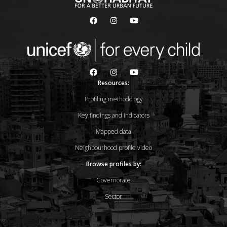
Resources:
Profiling methodology
Key findings and indicators
Mapped data
Neighbourhood profile video
Browse profiles by:
Governorate
Sector