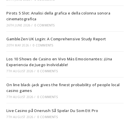
Pirots 5 Slot: Analisi della grafica e della colonna sonora
cinematografica
26TH JUNE 2026
/
0 COMMENTS
GambleZen UK Login: A Comprehensive Study Report
20TH MAY 2026
/
0 COMMENTS
Los 10 Shows de Casino en Vivo Más Emocionantes: ¡Una
Experiencia de Juego Inolvidable!
7TH AUGUST 2026
/
0 COMMENTS
On line black-jack gives the finest probability of people local
casino games
7TH AUGUST 2026
/
0 COMMENTS
Live Casino på Onerush Så Spelar Du Som Ett Pro
7TH AUGUST 2026
/
0 COMMENTS