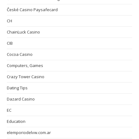
České Casino Paysafecard
CH
ChainLuck Casino
CIB
Cocoa Casino
Computers, Games
Crazy Tower Сasino
Dating Tips
Dazard Casino
EC
Education
elemporiodelvw.com.ar