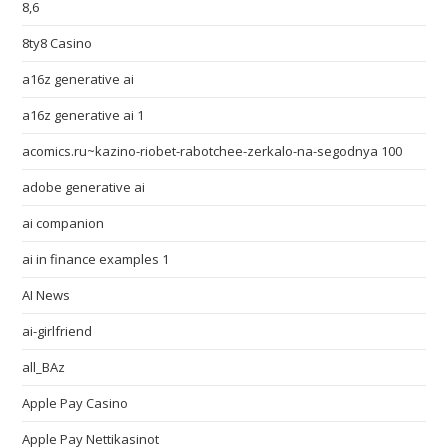
8,6
8ty8 Casino
a16z generative ai
a16z generative ai 1
acomics.ru~kazino-riobet-rabotchee-zerkalo-na-segodnya 100
adobe generative ai
ai companion
ai in finance examples 1
AI News
ai-girlfriend
all_BAz
Apple Pay Casino
Apple Pay Nettikasinot