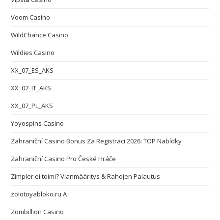
Voom Casino
WildChance Casino
Wildies Casino
XX_07_ES_AKS
XX_07_IT_AKS
XX_07_PL_AKS
Yoyospins Casino
Zahraniční Casino Bonus Za Registraci 2026: TOP Nabídky
Zahraniční Casino Pro České Hráče
Zimpler ei toimi? Vianmääritys & Rahojen Palautus
zolotoyabloko.ru A
Zombillion Casino