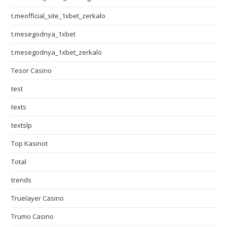
t.meofficial_site_1xbet_zerkalo
t.mesegodnya_1xbet
t.mesegodnya_1xbet_zerkalo
Tesor Casino
test
texts
textslp
Top Kasinot
Total
trends
Truelayer Casino
Trumo Casino