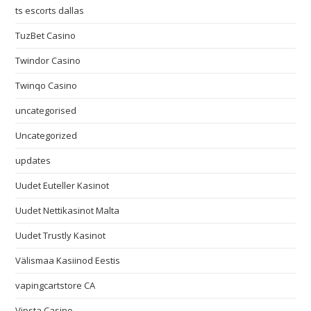
ts escorts dallas
TuzBet Casino
Twindor Casino
Twinqo Casino
uncategorised
Uncategorized
updates
Uudet Euteller Kasinot
Uudet Nettikasinot Malta
Uudet Trustly Kasinot
Välismaa Kasiinod Eestis
vapingcartstore CA
Vipsta Casino