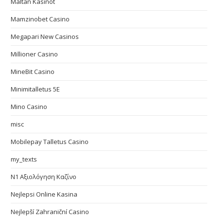
Maltan Kasinot
Mamzinobet Casino
Megapari New Casinos
Millioner Casino
MineBit Casino
Minimitalletus 5E
Mino Casino
misc
Mobilepay Talletus Casino
my_texts
N1 Αξιολόγηση Καζίνο
Nejlepsi Online Kasina
Nejlepší Zahraniční Casino