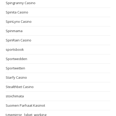
Spingranny Casino
Spinita Casino
SpinLynx Casino
Spinmama
SpinRain Casino
sportsbook
Sportwedden
Sportwetten
Starfy Casino
Stealthbet Casino
stoichimata
Suomen Parhaat Kasinot
t.memirror_1xbet_working