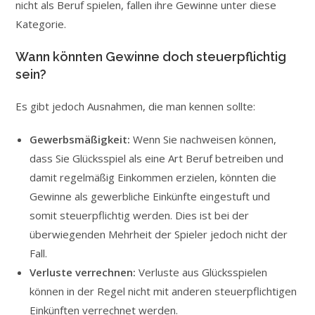
nicht als Beruf spielen, fallen ihre Gewinne unter diese
Kategorie.
Wann könnten Gewinne doch steuerpflichtig
sein?
Es gibt jedoch Ausnahmen, die man kennen sollte:
Gewerbsmäßigkeit:
Wenn Sie nachweisen können,
dass Sie Glücksspiel als eine Art Beruf betreiben und
damit regelmäßig Einkommen erzielen, könnten die
Gewinne als gewerbliche Einkünfte eingestuft und
somit steuerpflichtig werden. Dies ist bei der
überwiegenden Mehrheit der Spieler jedoch nicht der
Fall.
Verluste verrechnen:
Verluste aus Glücksspielen
können in der Regel nicht mit anderen steuerpflichtigen
Einkünften verrechnet werden.