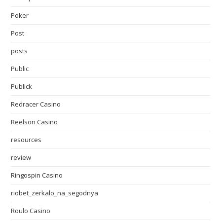
Poker
Post
posts
Public
Publick
Redracer Casino
Reelson Casino
resources
review
Ringospin Casino
riobet_zerkalo_na_segodnya
Roulo Casino