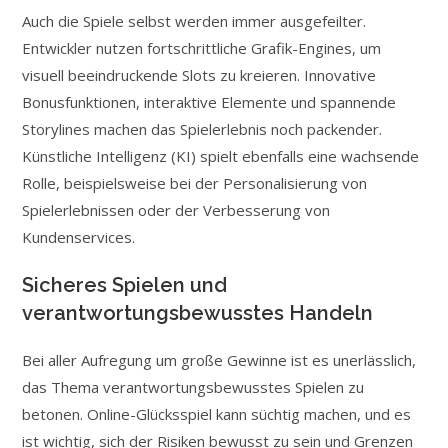
Auch die Spiele selbst werden immer ausgefeilter.
Entwickler nutzen fortschrittliche Grafik-Engines, um
visuell beeindruckende Slots zu kreieren. Innovative
Bonusfunktionen, interaktive Elemente und spannende
Storylines machen das Spielerlebnis noch packender.
Künstliche Intelligenz (KI) spielt ebenfalls eine wachsende
Rolle, beispielsweise bei der Personalisierung von
Spielerlebnissen oder der Verbesserung von
Kundenservices.
Sicheres Spielen und
verantwortungsbewusstes Handeln
Bei aller Aufregung um große Gewinne ist es unerlässlich,
das Thema verantwortungsbewusstes Spielen zu
betonen. Online-Glücksspiel kann süchtig machen, und es
ist wichtig, sich der Risiken bewusst zu sein und Grenzen