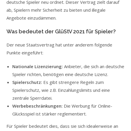
deutsche Spieler neu ordnet. Dieser Vertrag zielt darauf
ab, Spielern mehr Sicherheit zu bieten und illegale
Angebote einzudämmen.
Was bedeutet der GlüStV 2021 für Spieler?
Der neue Staatsvertrag hat unter anderem folgende
Punkte eingeführt:
Nationale Lizenzierung:
Anbieter, die sich an deutsche
Spieler richten, benötigen eine deutsche Lizenz.
Spielerschutz:
Es gibt strengere Regeln zum
Spielerschutz, wie z.B. Einzahlungslimits und eine
zentrale Sperrdatei.
Werbebeschränkungen:
Die Werbung für Online-
Glücksspiel ist stärker reglementiert.
Für Spieler bedeutet dies, dass sie sich idealerweise an