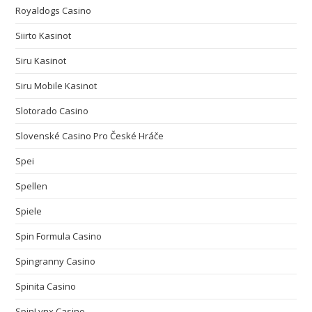
Royaldogs Casino
Siirto Kasinot
Siru Kasinot
Siru Mobile Kasinot
Slotorado Casino
Slovenské Casino Pro České Hráče
Spei
Spellen
Spiele
Spin Formula Casino
Spingranny Casino
Spinita Casino
SpinLynx Casino