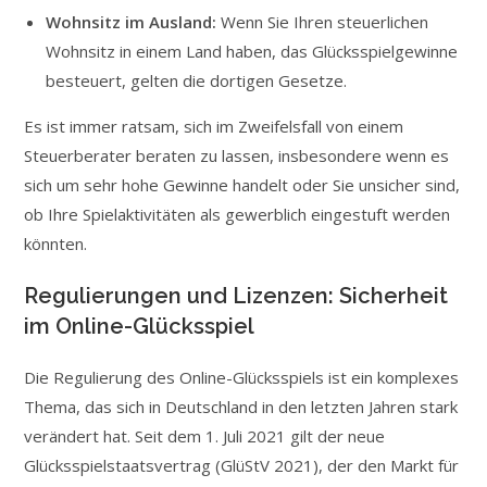
Wohnsitz im Ausland:
Wenn Sie Ihren steuerlichen
Wohnsitz in einem Land haben, das Glücksspielgewinne
besteuert, gelten die dortigen Gesetze.
Es ist immer ratsam, sich im Zweifelsfall von einem
Steuerberater beraten zu lassen, insbesondere wenn es
sich um sehr hohe Gewinne handelt oder Sie unsicher sind,
ob Ihre Spielaktivitäten als gewerblich eingestuft werden
könnten.
Regulierungen und Lizenzen: Sicherheit
im Online-Glücksspiel
Die Regulierung des Online-Glücksspiels ist ein komplexes
Thema, das sich in Deutschland in den letzten Jahren stark
verändert hat. Seit dem 1. Juli 2021 gilt der neue
Glücksspielstaatsvertrag (GlüStV 2021), der den Markt für