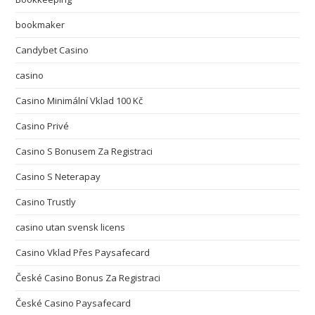
bookmaker
Candybet Casino
casino
Casino Minimální Vklad 100 Kč
Casino Privé
Casino S Bonusem Za Registraci
Casino S Neterapay
Casino Trustly
casino utan svensk licens
Casino Vklad Přes Paysafecard
České Casino Bonus Za Registraci
České Casino Paysafecard