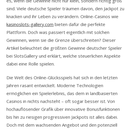
es, wenn die Gewinne nicht nur klein, sondern richtig groß
sind. Viele deutsche Spieler träumen davon, den Jackpot zu
knacken und ihr Leben zu verändern. Online-Casinos wie
kasinoslots-gallery.com
bieten dafür die perfekte
Plattform. Doch was passiert eigentlich mit solchen
Gewinnen, wenn sie die Grenze überschreiten? Dieser
Artikel beleuchtet die größten Gewinne deutscher Spieler
bei SlotsGallery und erklärt, welche steuerlichen Aspekte
dabei eine Rolle spielen.
Die Welt des Online-Glücksspiels hat sich in den letzten
Jahren rasant entwickelt. Moderne Technologien
ermöglichen ein Spielerlebnis, das dem in landbasierten
Casinos in nichts nachsteht – oft sogar besser ist. Von
hochauflösender Grafik über innovative Bonusfunktionen
bis hin zu riesigen progressiven Jackpots ist alles dabei.
Doch mit dem wachsenden Angebot und den potenziell