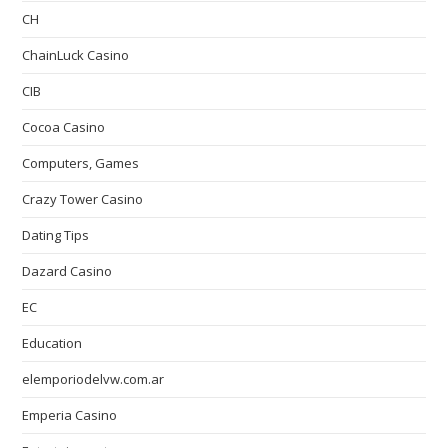
CH
ChainLuck Casino
CIB
Cocoa Casino
Computers, Games
Crazy Tower Сasino
Dating Tips
Dazard Casino
EC
Education
elemporiodelvw.com.ar
Emperia Casino