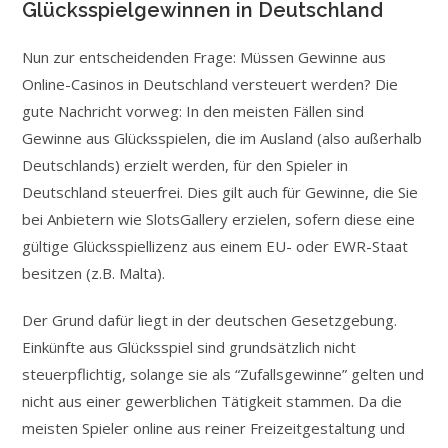
Glücksspielgewinnen in Deutschland
Nun zur entscheidenden Frage: Müssen Gewinne aus
Online-Casinos in Deutschland versteuert werden? Die
gute Nachricht vorweg: In den meisten Fällen sind
Gewinne aus Glücksspielen, die im Ausland (also außerhalb
Deutschlands) erzielt werden, für den Spieler in
Deutschland steuerfrei. Dies gilt auch für Gewinne, die Sie
bei Anbietern wie SlotsGallery erzielen, sofern diese eine
gültige Glücksspiellizenz aus einem EU- oder EWR-Staat
besitzen (z.B. Malta).
Der Grund dafür liegt in der deutschen Gesetzgebung.
Einkünfte aus Glücksspiel sind grundsätzlich nicht
steuerpflichtig, solange sie als “Zufallsgewinne” gelten und
nicht aus einer gewerblichen Tätigkeit stammen. Da die
meisten Spieler online aus reiner Freizeitgestaltung und