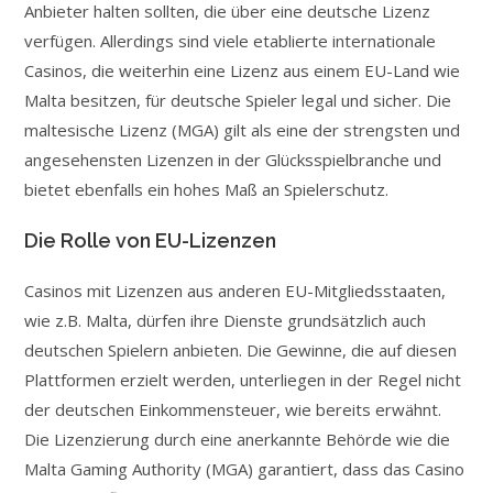
Anbieter halten sollten, die über eine deutsche Lizenz
verfügen. Allerdings sind viele etablierte internationale
Casinos, die weiterhin eine Lizenz aus einem EU-Land wie
Malta besitzen, für deutsche Spieler legal und sicher. Die
maltesische Lizenz (MGA) gilt als eine der strengsten und
angesehensten Lizenzen in der Glücksspielbranche und
bietet ebenfalls ein hohes Maß an Spielerschutz.
Die Rolle von EU-Lizenzen
Casinos mit Lizenzen aus anderen EU-Mitgliedsstaaten,
wie z.B. Malta, dürfen ihre Dienste grundsätzlich auch
deutschen Spielern anbieten. Die Gewinne, die auf diesen
Plattformen erzielt werden, unterliegen in der Regel nicht
der deutschen Einkommensteuer, wie bereits erwähnt.
Die Lizenzierung durch eine anerkannte Behörde wie die
Malta Gaming Authority (MGA) garantiert, dass das Casino