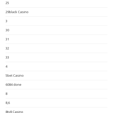
25
29black Casino
3
30
31
32
33
4
5bet Casino
6084 done
8
8,6
8ty8 Casino