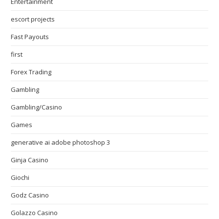
Entertainment
escort projects
Fast Payouts
first
Forex Trading
Gambling
Gambling/Casino
Games
generative ai adobe photoshop 3
Ginja Casino
Giochi
Godz Casino
Golazzo Casino