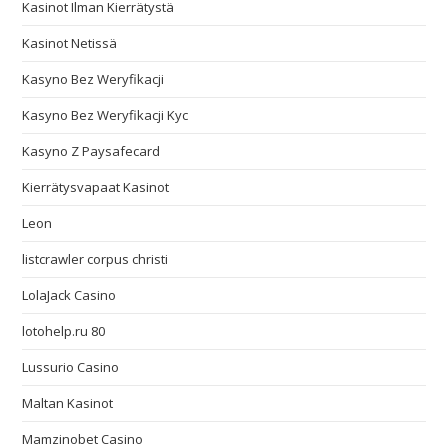
Kasinot Ilman Kierrätystä
Kasinot Netissä
Kasyno Bez Weryfikacji
Kasyno Bez Weryfikacji Kyc
Kasyno Z Paysafecard
Kierrätysvapaat Kasinot
Leon
listcrawler corpus christi
LolaJack Casino
lotohelp.ru 80
Lussurio Casino
Maltan Kasinot
Mamzinobet Casino