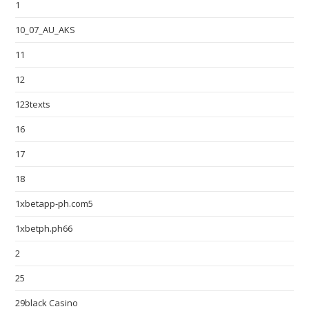
1
10_07_AU_AKS
11
12
123texts
16
17
18
1xbetapp-ph.com5
1xbetph.ph66
2
25
29black Casino