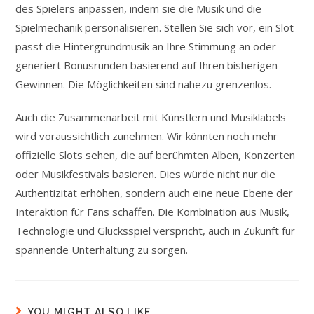
des Spielers anpassen, indem sie die Musik und die
Spielmechanik personalisieren. Stellen Sie sich vor, ein Slot
passt die Hintergrundmusik an Ihre Stimmung an oder
generiert Bonusrunden basierend auf Ihren bisherigen
Gewinnen. Die Möglichkeiten sind nahezu grenzenlos.
Auch die Zusammenarbeit mit Künstlern und Musiklabels
wird voraussichtlich zunehmen. Wir könnten noch mehr
offizielle Slots sehen, die auf berühmten Alben, Konzerten
oder Musikfestivals basieren. Dies würde nicht nur die
Authentizität erhöhen, sondern auch eine neue Ebene der
Interaktion für Fans schaffen. Die Kombination aus Musik,
Technologie und Glücksspiel verspricht, auch in Zukunft für
spannende Unterhaltung zu sorgen.
YOU MIGHT ALSO LIKE