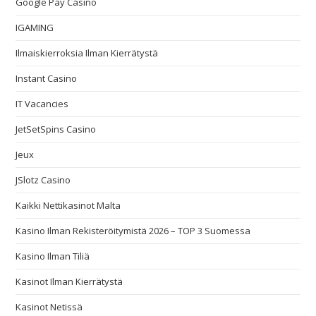
Google Pay Casino
IGAMING
Ilmaiskierroksia Ilman Kierrätystä
Instant Casino
IT Vacancies
JetSetSpins Casino
Jeux
JSlotz Casino
Kaikki Nettikasinot Malta
Kasino Ilman Rekisteröitymistä 2026 – TOP 3 Suomessa
Kasino Ilman Tiliä
Kasinot Ilman Kierrätystä
Kasinot Netissä