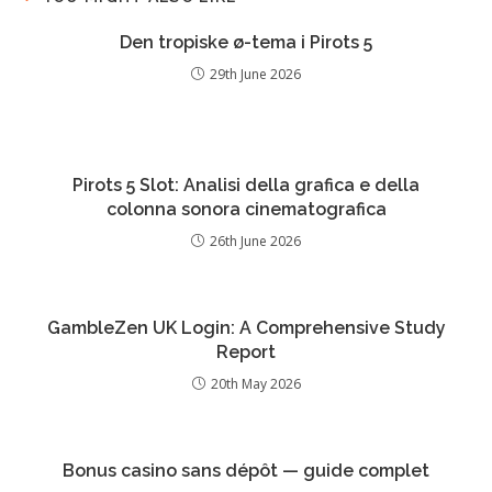
Den tropiske ø-tema i Pirots 5
29th June 2026
Pirots 5 Slot: Analisi della grafica e della
colonna sonora cinematografica
26th June 2026
GambleZen UK Login: A Comprehensive Study
Report
20th May 2026
Bonus casino sans dépôt — guide complet