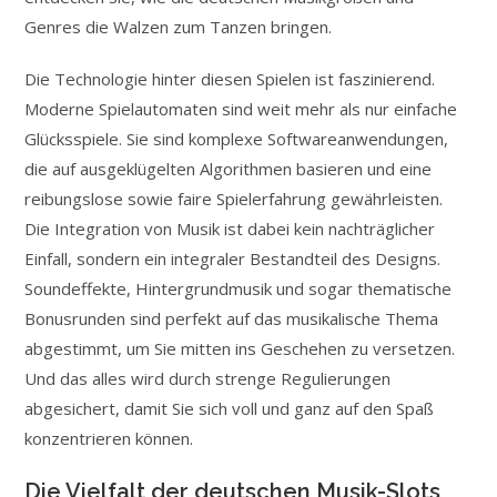
Genres die Walzen zum Tanzen bringen.
Die Technologie hinter diesen Spielen ist faszinierend.
Moderne Spielautomaten sind weit mehr als nur einfache
Glücksspiele. Sie sind komplexe Softwareanwendungen,
die auf ausgeklügelten Algorithmen basieren und eine
reibungslose sowie faire Spielerfahrung gewährleisten.
Die Integration von Musik ist dabei kein nachträglicher
Einfall, sondern ein integraler Bestandteil des Designs.
Soundeffekte, Hintergrundmusik und sogar thematische
Bonusrunden sind perfekt auf das musikalische Thema
abgestimmt, um Sie mitten ins Geschehen zu versetzen.
Und das alles wird durch strenge Regulierungen
abgesichert, damit Sie sich voll und ganz auf den Spaß
konzentrieren können.
Die Vielfalt der deutschen Musik-Slots