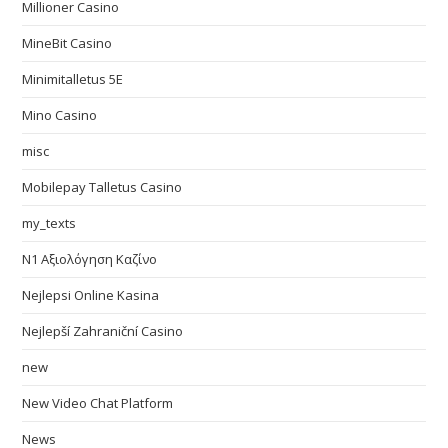
Millioner Casino
MineBit Casino
Minimitalletus 5E
Mino Casino
misc
Mobilepay Talletus Casino
my_texts
N1 Αξιολόγηση Καζίνο
Nejlepsi Online Kasina
Nejlepší Zahraniční Casino
new
New Video Chat Platform
News