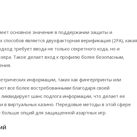
меет основное значение в поддержании защиты и
способов является двухфакторная верификация (2FA), какая
дход требует ввода не только секретного кода, но и
зера. Такое делает вход к профилю более безопасным,
ения.
етрических информации, таких как фингерпринты или
ют все более востребованными благодаря своей
и ликвидирует шанс подлога информации, что делает ее
 в виртуальных казино. Передовые методы в этой сфере
е больше опций для защищенной азартных игр.
ий