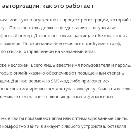
 авторизации: как это работает
н-казино нужно осуществить процесс регистрации, который 
инут. Пользователь должен предоставлять актуальные
елефонный номер. Данное не только защищает безопасность
мы законов. По окончании внесения всех требуемых граф,
о ссылке, отправленной на указанный email.
кже несложен. Всего лишь ввести имя пользователя и пароль
оторые онлайн-казино обеспечивают повышенный степень
ации. Данное возможно SMS-код либо приложение-
к несанкционированного доступа к аккаунту. Клиенты высок
спечивают сохранность личных данных и финансовых
ичные сайты показывают аппы или оптимизированные сайты.
комфортно зайти в аккаунт с любого устройства, оставляя