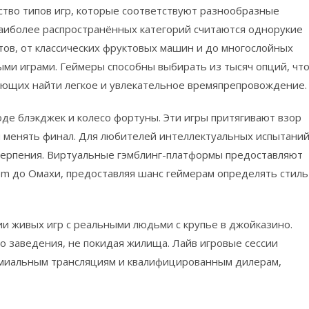
тво типов игр, которые соответствуют разнообразные
наиболее распространённых категорий считаются однорукие
в, от классических фруктовых машин и до многослойных
ми играми. Геймеры способны выбирать из тысяч опций, чт
ющих найти легкое и увлекательное времяпрепровождение.
де блэкджек и колесо фортуны. Эти игры притягивают взор
м менять финал. Для любителей интеллектуальных испытаний
терпения. Виртуальные гэмблинг-платформы предоставляют
em до Омахи, предоставляя шанс геймерам определять стиль
рии живых игр с реальными людьми с крупье в джойказино.
о заведения, не покидая жилища. Лайв игровые сессии
миальным трансляциям и квалифицированным дилерам,