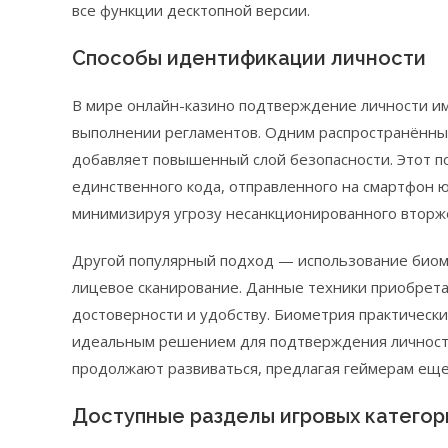
все функции десктопной версии.
Способы идентификации личности
В мире онлайн-казино подтверждение личности и
выполнении регламентов. Одним распространённых 
добавляет повышенный слой безопасности. Этот по
единственного кода, отправленного на смартфон ю
минимизируя угрозу несанкционированного вторж
Другой популярный подход — использование биом
лицевое сканирование. Данные техники приобрета
достоверности и удобству. Биометрия практическ
идеальным решением для подтверждения личности
продолжают развиваться, предлагая геймерам ещ
Доступные разделы игровых категор