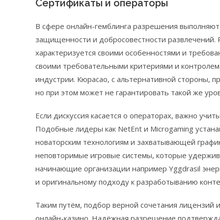
Сертификаты и операторы
В сфере онлайн-гемблинга разрешения выполняют 
защищенности и добросовестности развлечений. Р
характеризуется своими особенностями и требова
своими требовательными критериями и контролем к
индустрии. Кюрасао, с альтернативной стороны, п
но при этом может не гарантировать такой же уро
Если дискуссия касается о операторах, важно учит
Подобные лидеры как NetEnt и Microgaming устан
новаторским технологиям и захватывающей графике
неповторимые игровые системы, которые удержив
начинающие организации например Yggdrasil эне
и оригинальному подходу к разработыванию конте
Таким путём, подбор верной сочетания лицензий 
онлайн-казино. Надёжная разрешение подтверждае