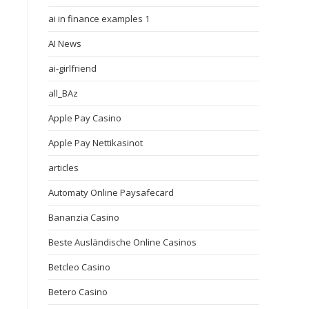
ai in finance examples 1
AI News
ai-girlfriend
all_BAz
Apple Pay Casino
Apple Pay Nettikasinot
articles
Automaty Online Paysafecard
Bananzia Casino
Beste Ausländische Online Casinos
Betcleo Casino
Betero Casino