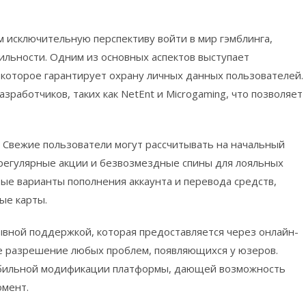
м исключительную перспективу войти в мир гэмблинга,
ильности. Одним из основных аспектов выступает
которое гарантирует охрану личных данных пользователей.
зработчиков, таких как NetEnt и Microgaming, что позволяет
 Свежие пользователи могут рассчитывать на начальный
 регулярные акции и безвозмездные спины для лояльных
тые варианты пополнения аккаунта и перевода средств,
ые карты.
вной поддержкой, которая предоставляется через онлайн-
ое разрешение любых проблем, появляющихся у юзеров.
обильной модификации платформы, дающей возможность
омент.