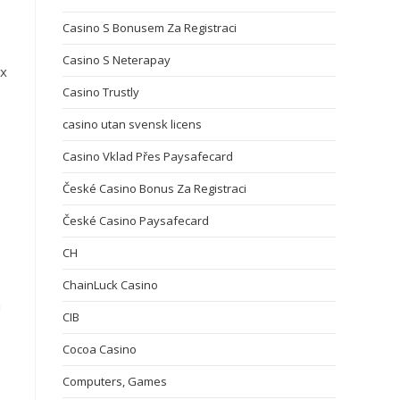
Casino S Bonusem Za Registraci
Casino S Neterapay
х
Casino Trustly
casino utan svensk licens
Casino Vklad Přes Paysafecard
České Casino Bonus Za Registraci
České Casino Paysafecard
CH
ChainLuck Casino
м
CIB
Cocoa Casino
Computers, Games