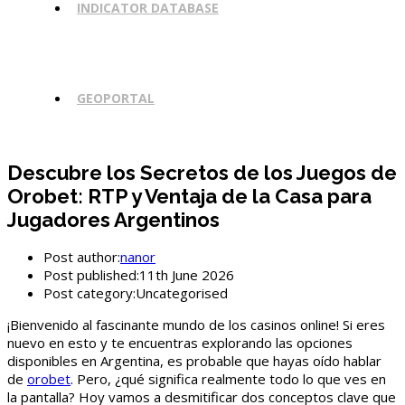
INDICATOR DATABASE
GEOPORTAL
Descubre los Secretos de los Juegos de
Orobet: RTP y Ventaja de la Casa para
Jugadores Argentinos
Post author:
nanor
Post published:
11th June 2026
Post category:
Uncategorised
¡Bienvenido al fascinante mundo de los casinos online! Si eres
nuevo en esto y te encuentras explorando las opciones
disponibles en Argentina, es probable que hayas oído hablar
de
orobet
. Pero, ¿qué significa realmente todo lo que ves en
la pantalla? Hoy vamos a desmitificar dos conceptos clave que