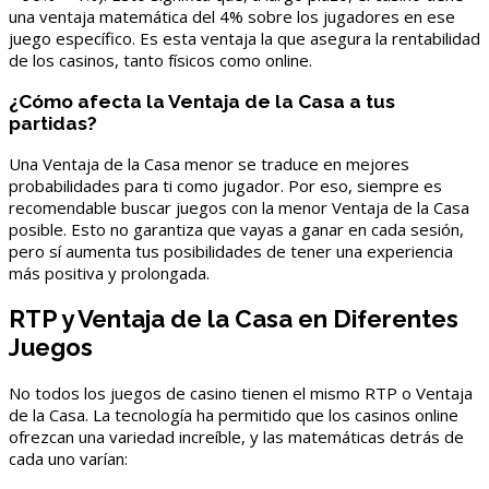
una ventaja matemática del 4% sobre los jugadores en ese
juego específico. Es esta ventaja la que asegura la rentabilidad
de los casinos, tanto físicos como online.
¿Cómo afecta la Ventaja de la Casa a tus
partidas?
Una Ventaja de la Casa menor se traduce en mejores
probabilidades para ti como jugador. Por eso, siempre es
recomendable buscar juegos con la menor Ventaja de la Casa
posible. Esto no garantiza que vayas a ganar en cada sesión,
pero sí aumenta tus posibilidades de tener una experiencia
más positiva y prolongada.
RTP y Ventaja de la Casa en Diferentes
Juegos
No todos los juegos de casino tienen el mismo RTP o Ventaja
de la Casa. La tecnología ha permitido que los casinos online
ofrezcan una variedad increíble, y las matemáticas detrás de
cada uno varían: