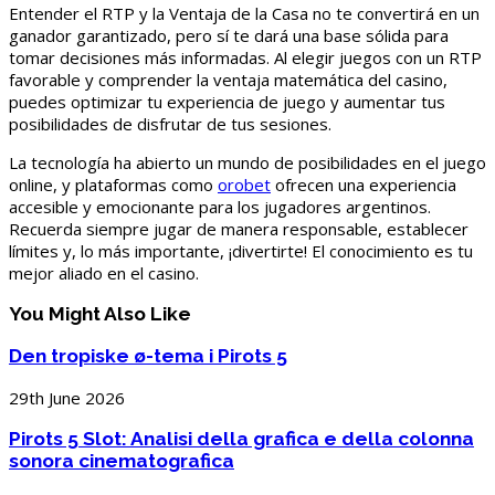
Entender el RTP y la Ventaja de la Casa no te convertirá en un
ganador garantizado, pero sí te dará una base sólida para
tomar decisiones más informadas. Al elegir juegos con un RTP
favorable y comprender la ventaja matemática del casino,
puedes optimizar tu experiencia de juego y aumentar tus
posibilidades de disfrutar de tus sesiones.
La tecnología ha abierto un mundo de posibilidades en el juego
online, y plataformas como
orobet
ofrecen una experiencia
accesible y emocionante para los jugadores argentinos.
Recuerda siempre jugar de manera responsable, establecer
límites y, lo más importante, ¡divertirte! El conocimiento es tu
mejor aliado en el casino.
You Might Also Like
Den tropiske ø-tema i Pirots 5
29th June 2026
Pirots 5 Slot: Analisi della grafica e della colonna
sonora cinematografica