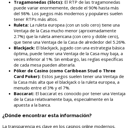
Tragamonedas (Slots):
El RTP de las tragamonedas
puede variar enormemente, desde el 90% hasta más
del 98%. Los juegos más modernos y populares suelen
tener RTPs más altos.
Ruleta:
La ruleta europea (con un solo cero) tiene una
Ventaja de la Casa mucho menor (aproximadamente
2.7%) que la ruleta americana (con cero y doble cero),
que tiene una Ventaja de la Casa de alrededor del 5.26%.
Blackjack:
El blackjack, jugado con una estrategia básica
óptima, puede tener una Ventaja de la Casa muy baja, a
veces inferior al 1%. Sin embargo, las reglas específicas
de cada mesa pueden alterarla.
Póker de Casino (como Caribbean Stud o Three
Card Poker):
Estos juegos suelen tener una Ventaja de
la Casa más alta que el blackjack o la ruleta europea, a
menudo entre el 3% y el 7%.
Baccarat:
El baccarat es conocido por tener una Ventaja
de la Casa relativamente baja, especialmente en la
apuesta a la banca.
¿Dónde encontrar esta información?
La transparencia es clave en los casinos online modernos.