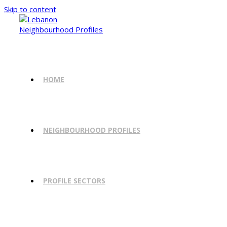
Skip to content
HOME
NEIGHBOURHOOD PROFILES
PROFILE SECTORS