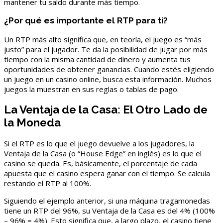
mantener tu saldo durante más tiempo.
¿Por qué es importante el RTP para ti?
Un RTP más alto significa que, en teoría, el juego es “más
justo” para el jugador. Te da la posibilidad de jugar por más
tiempo con la misma cantidad de dinero y aumenta tus
oportunidades de obtener ganancias. Cuando estés eligiendo
un juego en un casino online, busca esta información. Muchos
juegos la muestran en sus reglas o tablas de pago.
La Ventaja de la Casa: El Otro Lado de
la Moneda
Si el RTP es lo que el juego devuelve a los jugadores, la
Ventaja de la Casa (o “House Edge” en inglés) es lo que el
casino se queda. Es, básicamente, el porcentaje de cada
apuesta que el casino espera ganar con el tiempo. Se calcula
restando el RTP al 100%.
Siguiendo el ejemplo anterior, si una máquina tragamonedas
tiene un RTP del 96%, su Ventaja de la Casa es del 4% (100%
– 96% = 4%). Esto significa que, a largo plazo, el casino tiene