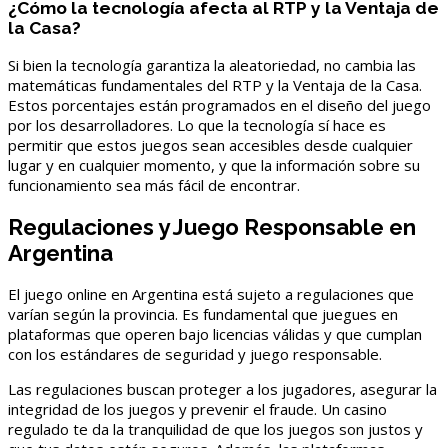
¿Cómo la tecnología afecta al RTP y la Ventaja de
la Casa?
Si bien la tecnología garantiza la aleatoriedad, no cambia las
matemáticas fundamentales del RTP y la Ventaja de la Casa.
Estos porcentajes están programados en el diseño del juego
por los desarrolladores. Lo que la tecnología sí hace es
permitir que estos juegos sean accesibles desde cualquier
lugar y en cualquier momento, y que la información sobre su
funcionamiento sea más fácil de encontrar.
Regulaciones y Juego Responsable en
Argentina
El juego online en Argentina está sujeto a regulaciones que
varían según la provincia. Es fundamental que juegues en
plataformas que operen bajo licencias válidas y que cumplan
con los estándares de seguridad y juego responsable.
Las regulaciones buscan proteger a los jugadores, asegurar la
integridad de los juegos y prevenir el fraude. Un casino
regulado te da la tranquilidad de que los juegos son justos y