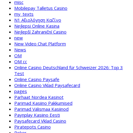
misc
Mobilepay Talletus Casino
my_texts
N1 Αξιολόγηση Καζίνο
Nejlepsi Online Kasina
Nejlepší Zahraniční Casino
new
New Video Chat Platform
News
OM
OM cc
Online Casino Deutschland für Schweizer 2026: Top 3
Test
Online Casino Paysafe
Online Casino Vklad Paysafecard
pages
Parhaat Nordea Kasinot
Parimad Kasiino Pakkumised
Parimad Välismaa Kasiinod
Paynplay Kasiino Eesti
Paysafecard Vklad Casino
Piratepots Casino
Poker