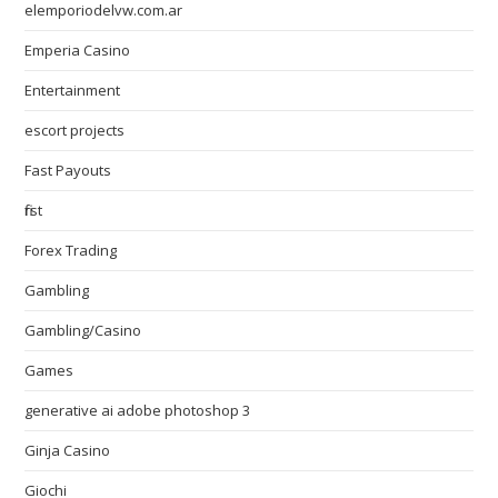
elemporiodelvw.com.ar
Emperia Casino
Entertainment
escort projects
Fast Payouts
first
Forex Trading
Gambling
Gambling/Casino
Games
generative ai adobe photoshop 3
Ginja Casino
Giochi