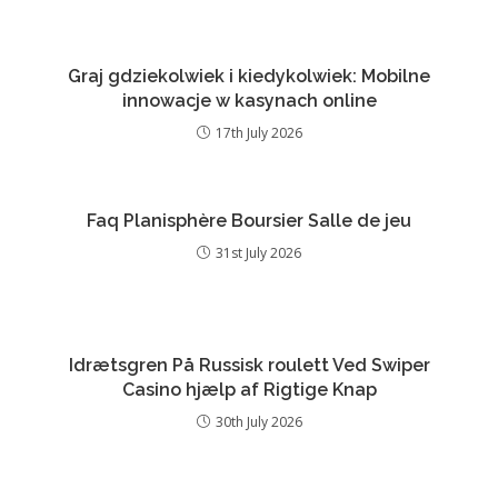
Graj gdziekolwiek i kiedykolwiek: Mobilne
innowacje w kasynach online
17th July 2026
Faq Planisphère Boursier Salle de jeu
31st July 2026
Idrætsgren På Russisk roulett Ved Swiper
Casino hjælp af Rigtige Knap
30th July 2026