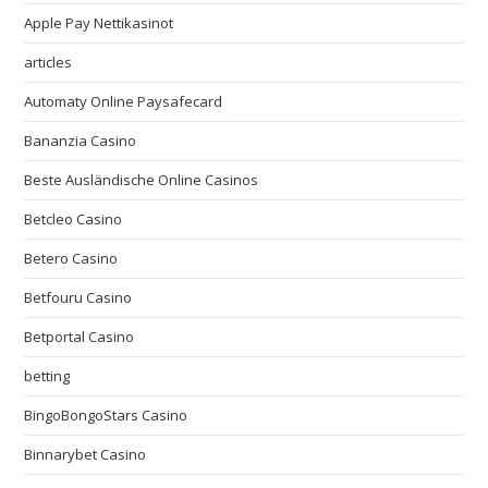
Apple Pay Nettikasinot
articles
Automaty Online Paysafecard
Bananzia Casino
Beste Ausländische Online Casinos
Betcleo Casino
Betero Casino
Betfouru Casino
Betportal Casino
betting
BingoBongoStars Casino
Binnarybet Casino