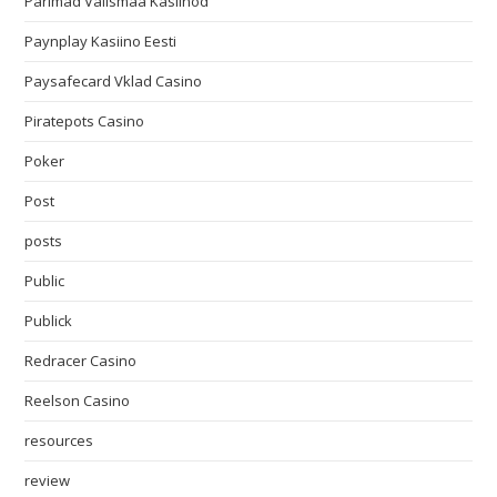
Parimad Välismaa Kasiinod
Paynplay Kasiino Eesti
Paysafecard Vklad Casino
Piratepots Casino
Poker
Post
posts
Public
Publick
Redracer Casino
Reelson Casino
resources
review