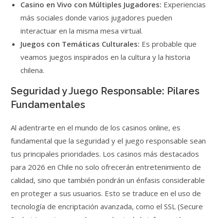
Casino en Vivo con Múltiples Jugadores:
Experiencias
más sociales donde varios jugadores pueden
interactuar en la misma mesa virtual.
Juegos con Temáticas Culturales:
Es probable que
veamos juegos inspirados en la cultura y la historia
chilena.
Seguridad y Juego Responsable: Pilares
Fundamentales
Al adentrarte en el mundo de los casinos online, es
fundamental que la seguridad y el juego responsable sean
tus principales prioridades. Los casinos más destacados
para 2026 en Chile no solo ofrecerán entretenimiento de
calidad, sino que también pondrán un énfasis considerable
en proteger a sus usuarios. Esto se traduce en el uso de
tecnología de encriptación avanzada, como el SSL (Secure