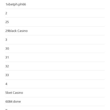
1xbetph.ph66
2
25
29black Casino
3
30
31
32
33
4
5bet Casino
6084 done