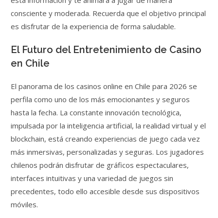
esta información y te animará a jugar de manera
consciente y moderada. Recuerda que el objetivo principal
es disfrutar de la experiencia de forma saludable.
El Futuro del Entretenimiento de Casino
en Chile
El panorama de los casinos online en Chile para 2026 se
perfila como uno de los más emocionantes y seguros
hasta la fecha. La constante innovación tecnológica,
impulsada por la inteligencia artificial, la realidad virtual y el
blockchain, está creando experiencias de juego cada vez
más inmersivas, personalizadas y seguras. Los jugadores
chilenos podrán disfrutar de gráficos espectaculares,
interfaces intuitivas y una variedad de juegos sin
precedentes, todo ello accesible desde sus dispositivos
móviles.