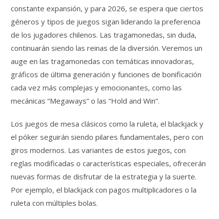
constante expansión, y para 2026, se espera que ciertos
géneros y tipos de juegos sigan liderando la preferencia
de los jugadores chilenos. Las tragamonedas, sin duda,
continuarán siendo las reinas de la diversión. Veremos un
auge en las tragamonedas con temáticas innovadoras,
gráficos de última generación y funciones de bonificación
cada vez más complejas y emocionantes, como las
mecánicas “Megaways” o las “Hold and Win”.
Los juegos de mesa clásicos como la ruleta, el blackjack y
el póker seguirán siendo pilares fundamentales, pero con
giros modernos. Las variantes de estos juegos, con
reglas modificadas o características especiales, ofrecerán
nuevas formas de disfrutar de la estrategia y la suerte.
Por ejemplo, el blackjack con pagos multiplicadores o la
ruleta con múltiples bolas.