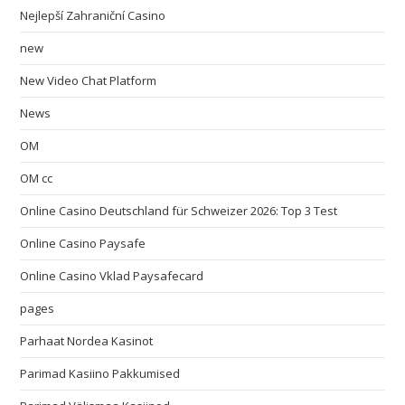
Nejlepší Zahraniční Casino
new
New Video Chat Platform
News
OM
OM cc
Online Casino Deutschland für Schweizer 2026: Top 3 Test
Online Casino Paysafe
Online Casino Vklad Paysafecard
pages
Parhaat Nordea Kasinot
Parimad Kasiino Pakkumised