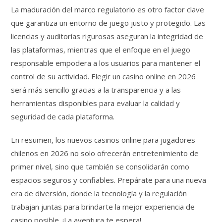
La maduración del marco regulatorio es otro factor clave
que garantiza un entorno de juego justo y protegido. Las
licencias y auditorías rigurosas aseguran la integridad de
las plataformas, mientras que el enfoque en el juego
responsable empodera a los usuarios para mantener el
control de su actividad. Elegir un casino online en 2026
será más sencillo gracias a la transparencia y a las
herramientas disponibles para evaluar la calidad y
seguridad de cada plataforma.
En resumen, los nuevos casinos online para jugadores
chilenos en 2026 no solo ofrecerán entretenimiento de
primer nivel, sino que también se consolidarán como
espacios seguros y confiables. Prepárate para una nueva
era de diversión, donde la tecnología y la regulación
trabajan juntas para brindarte la mejor experiencia de
casino posible. ¡La aventura te espera!