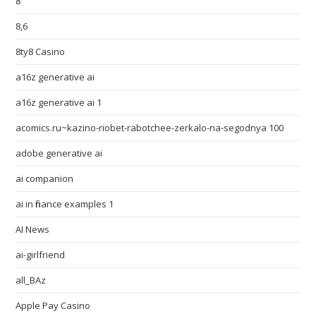
8
8,6
8ty8 Casino
a16z generative ai
a16z generative ai 1
acomics.ru~kazino-riobet-rabotchee-zerkalo-na-segodnya 100
adobe generative ai
ai companion
ai in finance examples 1
AI News
ai-girlfriend
all_BAz
Apple Pay Casino