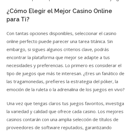
¿Cómo Elegir el Mejor Casino Online
para Ti?
Con tantas opciones disponibles, seleccionar el casino
online perfecto puede parecer una tarea titánica. Sin
embargo, si sigues algunos criterios clave, podrás
encontrar la plataforma que mejor se adapte a tus
necesidades y preferencias. Lo primero es considerar el
tipo de juegos que más te interesan. ¿Eres un fanático de
las tragamonedas, prefieres la estrategia del póker, la
emoción de la ruleta o la adrenalina de los juegos en vivo?
Una vez que tengas claros tus juegos favoritos, investiga
la variedad y calidad que ofrece cada casino. Los mejores
casinos contarán con una amplia selección de títulos de
proveedores de software reputados, garantizando