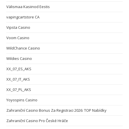
Välismaa Kasiinod Eestis
vapingcartstore CA
Vipsta Casino
Voom Casino
WildChance Casino
Wildies Casino
XX_07_ES_AKS
XX_07_IT_AKS
XX_07_PL_AKS
Yoyospins Casino
Zahraniční Casino Bonus Za Registraci 2026: TOP Nabídky
Zahraniční Casino Pro České Hráče