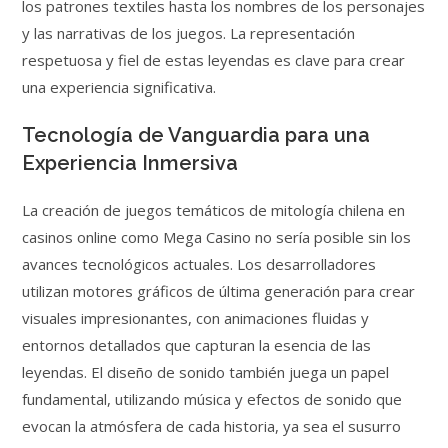
los patrones textiles hasta los nombres de los personajes
y las narrativas de los juegos. La representación
respetuosa y fiel de estas leyendas es clave para crear
una experiencia significativa.
Tecnología de Vanguardia para una
Experiencia Inmersiva
La creación de juegos temáticos de mitología chilena en
casinos online como Mega Casino no sería posible sin los
avances tecnológicos actuales. Los desarrolladores
utilizan motores gráficos de última generación para crear
visuales impresionantes, con animaciones fluidas y
entornos detallados que capturan la esencia de las
leyendas. El diseño de sonido también juega un papel
fundamental, utilizando música y efectos de sonido que
evocan la atmósfera de cada historia, ya sea el susurro