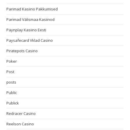
Parimad Kasiino Pakkumised
Parimad Välismaa Kasiinod
Paynplay Kasiino Eesti
Paysafecard Vklad Casino
Piratepots Casino
Poker
Post
posts
Public
Publick
Redracer Casino
Reelson Casino