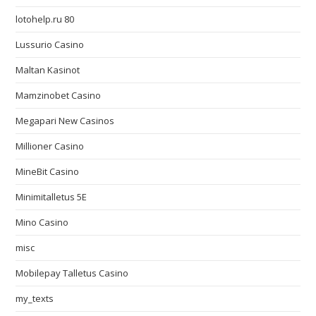
lotohelp.ru 80
Lussurio Casino
Maltan Kasinot
Mamzinobet Casino
Megapari New Casinos
Millioner Casino
MineBit Casino
Minimitalletus 5E
Mino Casino
misc
Mobilepay Talletus Casino
my_texts