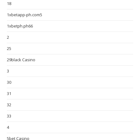
18
1xbetapp-ph.com5
1xbetph.ph66
2
25
29black Casino
3
30
31
32
33
4
5bet Casino