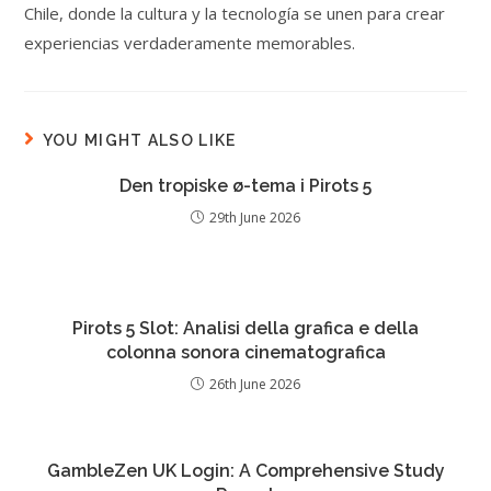
Chile, donde la cultura y la tecnología se unen para crear
experiencias verdaderamente memorables.
YOU MIGHT ALSO LIKE
Den tropiske ø-tema i Pirots 5
29th June 2026
Pirots 5 Slot: Analisi della grafica e della
colonna sonora cinematografica
26th June 2026
GambleZen UK Login: A Comprehensive Study