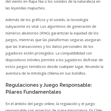
del viento en Rapa Nui o los sonidos de la naturaleza en
las leyendas mapuches.
Además de los gráficos y el sonido, la tecnología
subyacente es vital. Los algoritmos de generación de
números aleatorios (RNG) garantizan la equidad de los
juegos, mientras que las plataformas seguras aseguran
que las transacciones y los datos personales de los
jugadores estén protegidos. La compatibilidad con
dispositivos móviles permite a los jugadores disfrutar de
estos juegos temáticos desde cualquier lugar, llevando la
aventura de la mitología chilena en sus bolsillos.
Regulaciones y Juego Responsable:
Pilares Fundamentales
En el ámbito del juego online, la regulación y el juego
responsable son aspectos de suma importancia. En Chile,