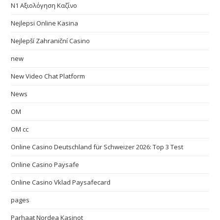
N1 Αξιολόγηση Καζίνο
Nejlepsi Online Kasina
Nejlepší Zahraniční Casino
new
New Video Chat Platform
News
OM
OM cc
Online Casino Deutschland für Schweizer 2026: Top 3 Test
Online Casino Paysafe
Online Casino Vklad Paysafecard
pages
Parhaat Nordea Kasinot