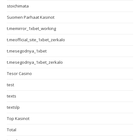
stoichimata
Suomen Parhaat Kasinot
t.memirror_1xbet_working
t.meofficial_site_1xbet_zerkalo
t.mesegodnya_1xbet
t.mesegodnya_1xbet_zerkalo
Tesor Casino
test
texts
textslp
Top Kasinot
Total