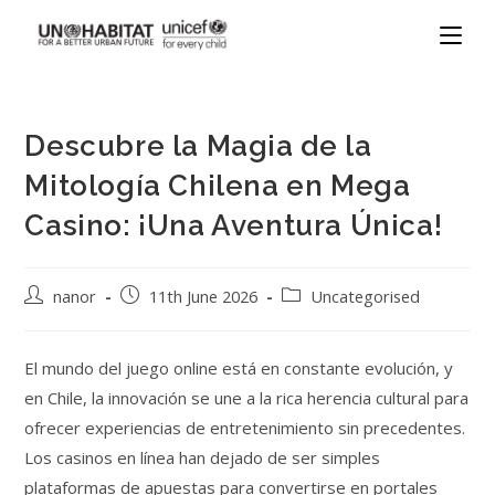
Descubre la Magia de la
Mitología Chilena en Mega
Casino: ¡Una Aventura Única!
nanor
11th June 2026
Uncategorised
El mundo del juego online está en constante evolución, y
en Chile, la innovación se une a la rica herencia cultural para
ofrecer experiencias de entretenimiento sin precedentes.
Los casinos en línea han dejado de ser simples
plataformas de apuestas para convertirse en portales