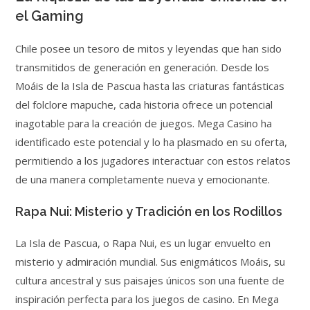
el Gaming
Chile posee un tesoro de mitos y leyendas que han sido
transmitidos de generación en generación. Desde los
Moáis de la Isla de Pascua hasta las criaturas fantásticas
del folclore mapuche, cada historia ofrece un potencial
inagotable para la creación de juegos. Mega Casino ha
identificado este potencial y lo ha plasmado en su oferta,
permitiendo a los jugadores interactuar con estos relatos
de una manera completamente nueva y emocionante.
Rapa Nui: Misterio y Tradición en los Rodillos
La Isla de Pascua, o Rapa Nui, es un lugar envuelto en
misterio y admiración mundial. Sus enigmáticos Moáis, su
cultura ancestral y sus paisajes únicos son una fuente de
inspiración perfecta para los juegos de casino. En Mega